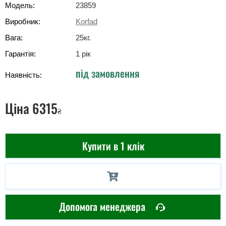
Модель:
23859
Виробник:
Korfad
Вага:
25
кг
.
Гарантія:
1 рік
під замовлення
Наявність:
Ціна
6315
₴
Купити в 1 клік
Допомога менеджера