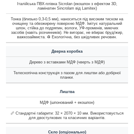
Італійська ПВХ-плівка Sicrolan (екошпон з ефектом 3D,
ламінатин Sincrolam від Lamitex)
Тонка (близько 0,3-0,5 мм), наноситься під високим тиском на
очищену та обезжирену поверхню МДФ. Імітує натуральний
шпон, стійка до подряпин, вологи, УФ-променів, миючих
засобів (навіть розчинників). Не вигорає, не вбирає бруд/жир,
важкозаймиста. ♻️ Екологічна, без шкідливих речовин.
Дверна коробка
Дерево з вставками МДФ (чверть з МДФ)
Телескопічна конструкція з пазом для лиштви або добірної
планки.
Лиштва
МДФ (шпонований + екошпон)
📏 Стандартні габарити: 32 × 2070 × 10 мм. Використовується
для двостулкових та класичних варіантів.
Скло (опціонально)