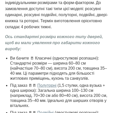
індивідуальними розмірами та форм-фактором. До
замовлення доступні такі типи цієї моделі: розсувні
одинарні, розсувні подвійні, полуторні, подвійні, двері-
книжка та роторні. Термін виготовлення орієнтовно
складає 4 робочих тижні.
Ось стандартні розміри кожного типу дверей,
щоб ви мали уявлення про габарити кожного
виробу:
Ви бачите 🚪 Класичні (одностулкові розпашні):
Стандартні розміри — ширина 60–80 см
(найчастіше 70–80 см), висота 200 см, товщина 35–
40 мм. Ці параметри підходять для більшості
житлових приміщень, кухонь та санвузлів.
Під заказ 🚪🚪
Полуторні
(1,5 стулки, одна вузька +
одна широка): Загальна ширина 100–130 см
(наприклад, 70+30 см або 80+40 см), висота 200 см,
товщина 35–40 мм. Ідеально для ширших отворів у
вітальнях.
Під заказ 🚪🚪
Подвійні
(двостулкові розпашні):