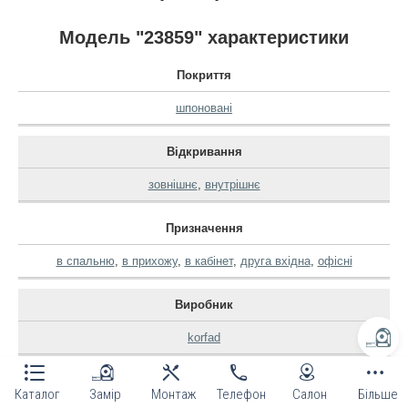
Модель "23859" характеристики
Покриття
шпоновані
Відкривання
зовнішнє
,
внутрішнє
Призначення
в спальню
,
в прихожу
,
в кабінет
,
друга вхідна
,
офісні
Виробник
korfad
Каталог
Замір
Монтаж
Телефон
Салон
Більше