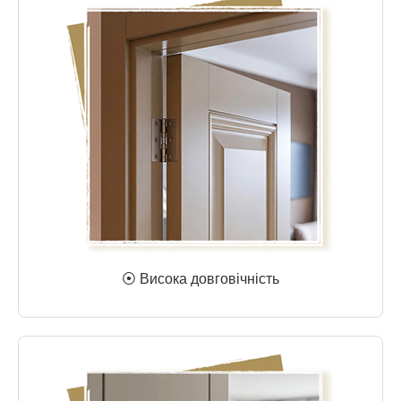
⦿ Висока довговічність