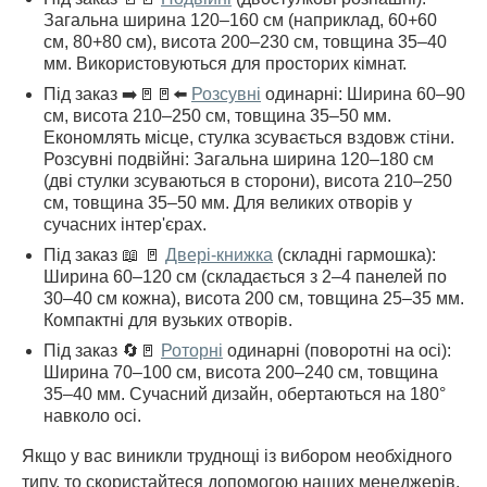
Загальна ширина 120–160 см (наприклад, 60+60
см, 80+80 см), висота 200–230 см, товщина 35–40
мм. Використовуються для просторих кімнат.
Під заказ ➡️🚪🚪⬅️
Розсувні
одинарні: Ширина 60–90
см, висота 210–250 см, товщина 35–50 мм.
Економлять місце, стулка зсувається вздовж стіни.
Розсувні подвійні: Загальна ширина 120–180 см
(дві стулки зсуваються в сторони), висота 210–250
см, товщина 35–50 мм. Для великих отворів у
сучасних інтер'єрах.
Під заказ 📖 🚪
Двері-книжка
(складні гармошка):
Ширина 60–120 см (складається з 2–4 панелей по
30–40 см кожна), висота 200 см, товщина 25–35 мм.
Компактні для вузьких отворів.
Під заказ 🔄🚪
Роторні
одинарні (поворотні на осі):
Ширина 70–100 см, висота 200–240 см, товщина
35–40 мм. Сучасний дизайн, обертаються на 180°
навколо осі.
Якщо у вас виникли труднощі із вибором необхідного
типу, то скористайтеся допомогою наших менеджерів.