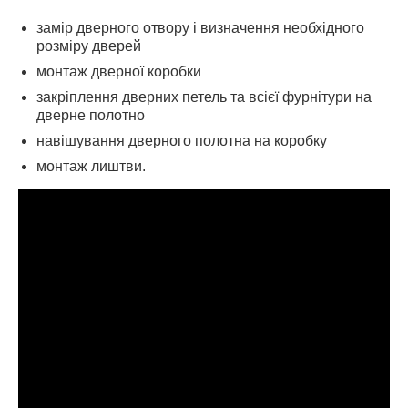
замір дверного отвору і визначення необхідного
розміру дверей
монтаж дверної коробки
закріплення дверних петель та всієї фурнітури на
дверне полотно
навішування дверного полотна на коробку
монтаж лиштви.