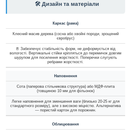
🛠️ Дизайн та матеріали
Каркас (рама)
Клеєний масив дерева (сосна або хвойні породи, зрощений
євробрус)
🚪 Забезпечує стабільність форм, не деформується від
вологості. Вертикальні стійки кріпляться до перемичок довгим
шурупом для посилення жорсткості. Поперечки слугують
ребрами жорсткості.
Наповнення
Сота (паперова стільникова структура) або МДФ-плита
(товщиною 10 мм для фільонок)
Легке наповнення для зменшення ваги (близько 20-25 кг для
стандартного розміру), але з високою міцністю. Альтернатива
— пористий картон для порожнин.
Облицювання