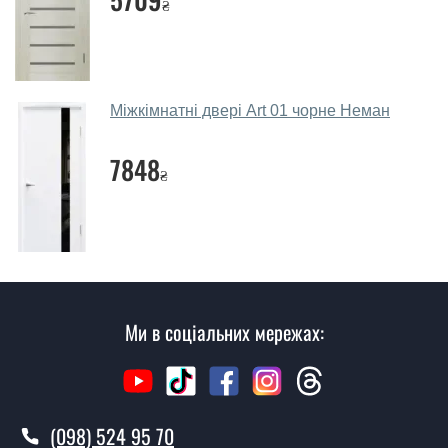
₴
Наші рекомендації залежать від необхідних
параметрів, бюджету та інших факторів. Підбір
дверних полотен проводиться індивідуально для
кожного відвідувача.
Міжкімнатні двері Art 01 чорне Неман
Заміри дверей робите?
7848
₴
Так, робимо. Наші фахівці можуть зробити замір та
консультацію на виїзді. Кожен співробітник має з
собою каталоги кольорів та візерунків. Після виміру та
консультації Ви можете оформити заявку, не
відвідуючи наш офіс.
Скільки коштує викликати замірника?
Ми в соціальних мережах:
Виклик замірника-консультанта коштує 500 грн.
Ви робите установку дверних
полотен?
(098) 524 95 70