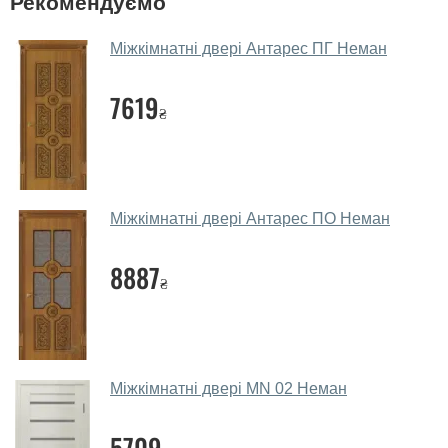
Рекомендуємо
Так, у нас великий вибір міжкімнатних та вхідних
Міжкімнатні двері Антарес ПГ Неман
дверей.
Чи допомагаєте ви вибрати дверні
7619
₴
полотна?
Так. Ми консультуємо покупців
по телефону
, через
месенджери, онлайн-чат або безпосередньо в нашому
салоні-магазині.
Міжкімнатні двері Антарес ПО Неман
Які основні особливості та переваги
ваших міжкімнатних дверей?
8887
₴
Каркас полотна міжкімнатних дверей виготовляється з
євробрусу (власного сушіння), що покривається МДФ
накладками товщиною 20 мм. Завдяки такій товщині
МДФ, вся конструкція виходить дуже міцною та
Міжкімнатні двері MN 02 Неман
надійною.
5709
Які дверні полотна порадите?