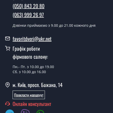
Так робимо. Монтаж дверних полотен проводиться
(050) 843 20 80
згідно з чергою, у всі дні крім неділі.
(063) 999 26 97
Скільки коштує встановлення дверей
Аркадія горіх шоколадний?
Дзвінки приймаємо з 9.00 до 21.00 кожного дня
Вартість встановлення дверей Аркадія горіх
favoritdveri@ukr.net
шоколадний - от 1800 грн.
Графік роботи
Можна на сьогодні викликати
замірника?
фірмового салону:
Так можна.
Пн.- Пт. з 10.00 до 19.00
Сб. з 10.00 до 16.00
У вас є в наявності готові дверні
полотна?
м. Київ, просп. Бажана, 14
Так, ми маємо великий асортимент готових дверних
Прокласти маршруут
полотен.
Онлайн консультант
Ви робите нестандартні міжкімнатні
двері?