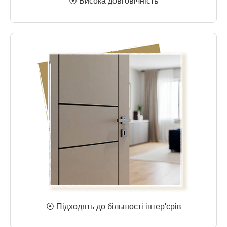
⦿ Висока довговічність
⦿ Підходять до більшості інтер'єрів