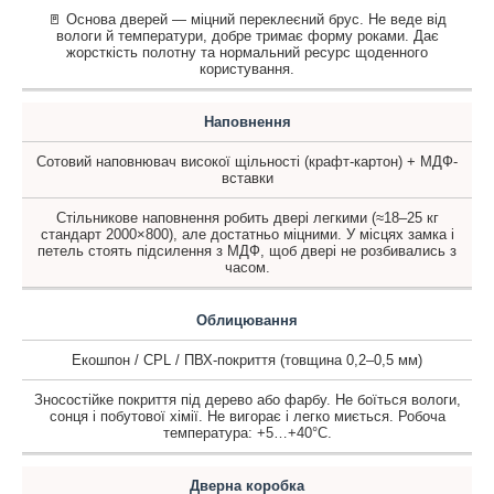
🚪 Основа дверей — міцний переклеєний брус. Не веде від
вологи й температури, добре тримає форму роками. Дає
жорсткість полотну та нормальний ресурс щоденного
користування.
Наповнення
Сотовий наповнювач високої щільності (крафт-картон) + МДФ-
вставки
Стільникове наповнення робить двері легкими (≈18–25 кг
стандарт 2000×800), але достатньо міцними. У місцях замка і
петель стоять підсилення з МДФ, щоб двері не розбивались з
часом.
Облицювання
Екошпон / CPL / ПВХ-покриття (товщина 0,2–0,5 мм)
Зносостійке покриття під дерево або фарбу. Не боїться вологи,
сонця і побутової хімії. Не вигорає і легко миється. Робоча
температура: +5…+40°C.
Дверна коробка