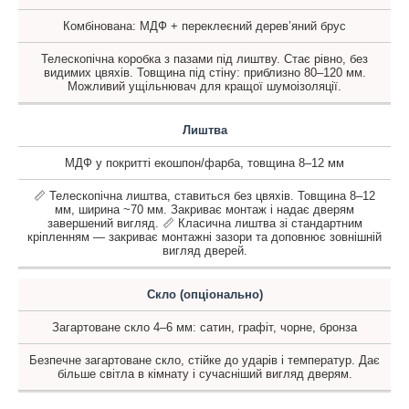
Комбінована: МДФ + переклеєний дерев’яний брус
Телескопічна коробка з пазами під лиштву. Стає рівно, без
видимих цвяхів. Товщина під стіну: приблизно 80–120 мм.
Можливий ущільнювач для кращої шумоізоляції.
Лиштва
МДФ у покритті екошпон/фарба, товщина 8–12 мм
📏 Телескопічна лиштва, ставиться без цвяхів. Товщина 8–12
мм, ширина ~70 мм. Закриває монтаж і надає дверям
завершений вигляд. 📏 Класична лиштва зі стандартним
кріпленням — закриває монтажні зазори та доповнює зовнішній
вигляд дверей.
Скло (опціонально)
Загартоване скло 4–6 мм: сатин, графіт, чорне, бронза
Безпечне загартоване скло, стійке до ударів і температур. Дає
більше світла в кімнату і сучасніший вигляд дверям.