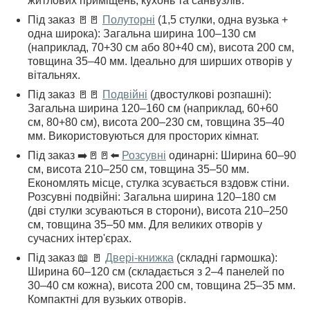
житлових приміщень, кухонь та санвузлів.
Під заказ 🚪🚪
Полуторні
(1,5 стулки, одна вузька +
одна широка): Загальна ширина 100–130 см
(наприклад, 70+30 см або 80+40 см), висота 200 см,
товщина 35–40 мм. Ідеально для ширших отворів у
вітальнях.
Під заказ 🚪🚪
Подвійні
(двостулкові розпашні):
Загальна ширина 120–160 см (наприклад, 60+60
см, 80+80 см), висота 200–230 см, товщина 35–40
мм. Використовуються для просторих кімнат.
Під заказ ➡️🚪🚪⬅️
Розсувні
одинарні: Ширина 60–90
см, висота 210–250 см, товщина 35–50 мм.
Економлять місце, стулка зсувається вздовж стіни.
Розсувні подвійні: Загальна ширина 120–180 см
(дві стулки зсуваються в сторони), висота 210–250
см, товщина 35–50 мм. Для великих отворів у
сучасних інтер'єрах.
Під заказ 📖 🚪
Двері-книжка
(складні гармошка):
Ширина 60–120 см (складається з 2–4 панелей по
30–40 см кожна), висота 200 см, товщина 25–35 мм.
Компактні для вузьких отворів.