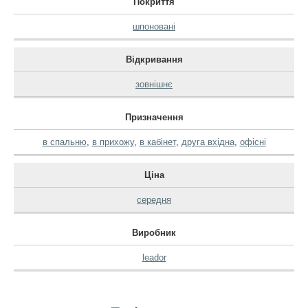
Покриття
шпоновані
Відкривання
зовнішнє
Призначення
в спальню
,
в прихожу
,
в кабінет
,
друга вхідна
,
офісні
Ціна
середня
Виробник
leador