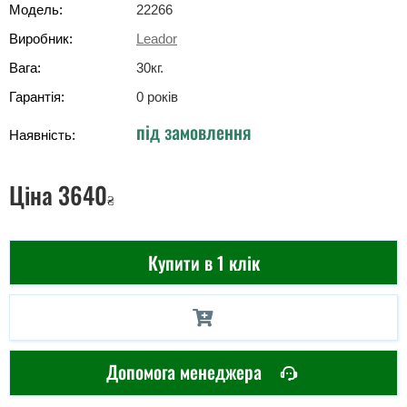
Модель:
22266
Виробник:
Leador
Вага:
30
кг
.
Гарантія:
0 років
під замовлення
Наявність:
Ціна
3640
₴
Купити в 1 клік
Допомога менеджера