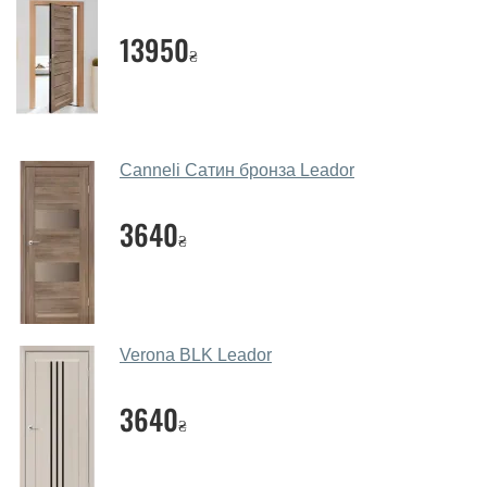
Чи допомагаєте ви вибрати дверні
13950
₴
полотна?
Так. Ми консультуємо покупців
по телефону
, через
месенджери, онлайн-чат або безпосередньо в нашому
салоні-магазині.
Canneli Сатин бронза Leador
Які основні особливості та переваги
ваших міжкімнатних дверей?
3640
₴
Каркас полотна міжкімнатних дверей виготовляється з
євробрусу (власного сушіння), що покривається МДФ
накладками товщиною 20 мм. Завдяки такій товщині
МДФ, вся конструкція виходить дуже міцною та
Verona BLK Leador
надійною.
3640
Які дверні полотна порадите?
₴
Наші рекомендації залежать від необхідних
параметрів, бюджету та інших факторів. Підбір