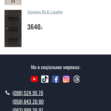
дверних полотен проводиться індивідуально для
кожного відвідувача.
Sovana BLK Leador
Заміри дверей робите?
3640
₴
Так, робимо. Наші фахівці можуть зробити замір та
консультацію на виїзді. Кожен співробітник має з
собою каталоги кольорів та візерунків. Після виміру та
консультації Ви можете оформити заявку, не
відвідуючи наш офіс.
Скільки коштує викликати замірника?
Ми в соціальних мережах:
Виклик замірника-консультанта коштує 500 грн.
Ви робите установку дверних
полотен?
(098) 524 95 70
Так робимо. Монтаж дверних полотен проводиться
(050) 843 20 80
згідно з чергою, у всі дні крім неділі.
(063) 999 26 97