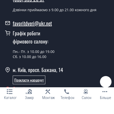
Скільки коштує встановлення дверей
Arona Серый графит?
Дзвінки приймаємо з 9.00 до 21.00 кожного дня
Вартість встановлення дверей Arona Серый графит -
favoritdveri@ukr.net
от 1800 грн.
Графік роботи
Можна на сьогодні викликати
замірника?
фірмового салону:
Так можна.
Пн.- Пт. з 10.00 до 19.00
Сб. з 10.00 до 16.00
У вас є в наявності готові дверні
полотна?
м. Київ, просп. Бажана, 14
Так, ми маємо великий асортимент готових дверних
Прокласти маршруут
полотен.
Онлайн консультант
Ви робите нестандартні міжкімнатні
двері?
Каталог
Замір
Монтаж
Телефон
Салон
Більше
Так, ми можемо виготовити міжкімнатні двері
нестандартних розмірів.