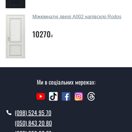
параметрів, бюджету та інших факторів. Підбір
дверних полотен проводиться індивідуально для
кожного відвідувача.
Міжкімнатні двері A002 напівскло Rodos
Заміри дверей робите?
10270
₴
Так, робимо. Наші фахівці можуть зробити замір та
консультацію на виїзді. Кожен співробітник має з
собою каталоги кольорів та візерунків. Після виміру та
консультації Ви можете оформити заявку, не
відвідуючи наш офіс.
Скільки коштує викликати замірника?
Ми в соціальних мережах:
Виклик замірника-консультанта коштує 500 грн.
Ви робите установку дверних
полотен?
(098) 524 95 70
Так робимо. Монтаж дверних полотен проводиться
(050) 843 20 80
згідно з чергою, у всі дні крім неділі.