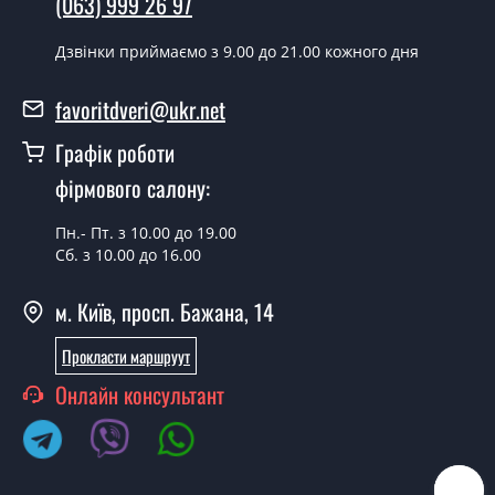
(063) 999 26 97
Скільки коштує встановлення дверей
Berta G дуб?
Дзвінки приймаємо з 9.00 до 21.00 кожного дня
Вартість встановлення дверей Berta G дуб - от 1800
favoritdveri@ukr.net
грн.
Графік роботи
Можна на сьогодні викликати
замірника?
фірмового салону:
Так можна.
Пн.- Пт. з 10.00 до 19.00
Сб. з 10.00 до 16.00
У вас є в наявності готові дверні
полотна?
м. Київ, просп. Бажана, 14
Так, ми маємо великий асортимент готових дверних
Прокласти маршруут
полотен.
Онлайн консультант
Ви робите нестандартні міжкімнатні
двері?
Так, ми можемо виготовити міжкімнатні двері