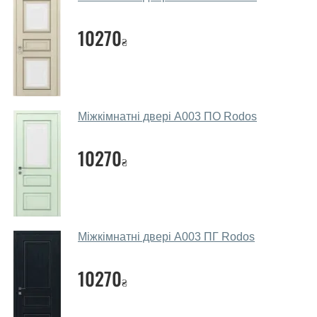
дверей.
Чи допомагаєте ви вибрати дверні
10270
₴
полотна?
Так. Ми консультуємо покупців
по телефону
, через
месенджери, онлайн-чат або безпосередньо в нашому
салоні-магазині.
Міжкімнатні двері A003 ПО Rodos
Які основні особливості та переваги
ваших міжкімнатних дверей?
10270
₴
Каркас полотна міжкімнатних дверей виготовляється з
євробрусу (власного сушіння), що покривається МДФ
накладками товщиною 20 мм. Завдяки такій товщині
МДФ, вся конструкція виходить дуже міцною та
Міжкімнатні двері A003 ПГ Rodos
надійною.
10270
Які дверні полотна порадите?
₴
Наші рекомендації залежать від необхідних