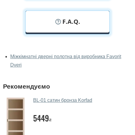
F.A.Q.
У вас можна подивитися дверні
полотна наживо?
Міжкімнатні дверні полотна від виробника Favorit
Dveri
Так, можна подивитися дверні полотна у нашому
фірмовому салоні-магазині.
У вас великий магазин?
Рекомендуємо
Так, у нас великий вибір міжкімнатних та вхідних
BL-01 сатин бронза Korfad
дверей.
Чи допомагаєте ви вибрати дверні
5449
₴
полотна?
Так. Ми консультуємо покупців
по телефону
, через