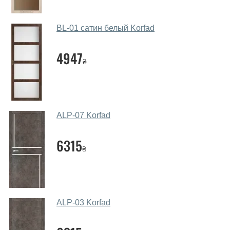
месенджери, онлайн-чат або безпосередньо в нашому
салоні-магазині.
BL-01 сатин белый Korfad
Які основні особливості та переваги
ваших міжкімнатних дверей?
4947
₴
Каркас полотна міжкімнатних дверей виготовляється з
євробрусу (власного сушіння), що покривається МДФ
накладками товщиною 20 мм. Завдяки такій товщині
МДФ, вся конструкція виходить дуже міцною та
ALP-07 Korfad
надійною.
6315
Які дверні полотна порадите?
₴
Наші рекомендації залежать від необхідних
параметрів, бюджету та інших факторів. Підбір
дверних полотен проводиться індивідуально для
кожного відвідувача.
ALP-03 Korfad
Заміри дверей робите?