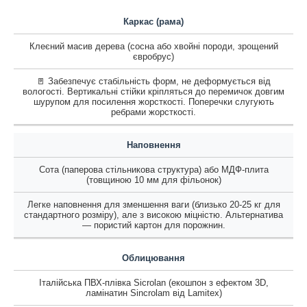
Каркас (рама)
Клеєний масив дерева (сосна або хвойні породи, зрощений
євробрус)
🚪 Забезпечує стабільність форм, не деформується від
вологості. Вертикальні стійки кріпляться до перемичок довгим
шурупом для посилення жорсткості. Поперечки слугують
ребрами жорсткості.
Наповнення
Сота (паперова стільникова структура) або МДФ-плита
(товщиною 10 мм для фільонок)
Легке наповнення для зменшення ваги (близько 20-25 кг для
стандартного розміру), але з високою міцністю. Альтернатива
— пористий картон для порожнин.
Облицювання
Італійська ПВХ-плівка Sicrolan (екошпон з ефектом 3D,
ламінатин Sincrolam від Lamitex)