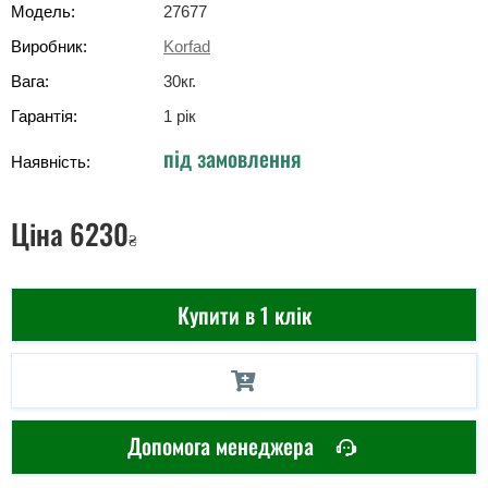
Модель:
27677
Виробник:
Korfad
Вага:
30
кг
.
Гарантія:
1 рік
під замовлення
Наявність:
Ціна
6230
₴
Купити в 1 клік
Допомога менеджера