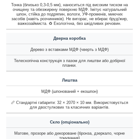
Тонка (близько 0,3-0,5 мм), наноситься під високим тиском на
очищену та обезжирену поверхню МДФ. Імітує натуральний
шпон, стійка до подряпин, вологи, УФ-променів, миючих
засобів (навіть розчинників). Не вигорає, не вбирає бруд/жир,
важкозаймиста. ♻️ Екологічна, без шкідливих речовин.
Дверна коробка
Дерево з вставками МДФ (чверть з МДФ)
Телескопічна конструкція з пазом для лиштви або добірної
планки.
Лиштва
МДФ (шпонований + екошпон)
📏 Стандартні габарити: 32 × 2070 × 10 мм. Використовується
для двостулкових та класичних варіантів.
Скло (опціонально)
Матове, прозоре або декороване (бронза, дзеркало, чорне
тонування)