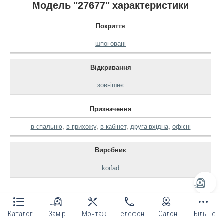
Модель "27677" характеристики
Покриття
шпоновані
Відкривання
зовнішнє
Призначення
в спальню
,
в прихожу
,
в кабінет
,
друга вхідна
,
офісні
Виробник
korfad
Відгуки (1)
Каталог
Замір
Монтаж
Телефон
Салон
Більше