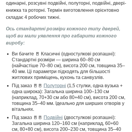
одинарні, розсувні подвійні, полуторні, подвійні, двері-
книжка та роторні. Термін виготовлення орієнтовно
складає 4 робочих тижні.
Ось стандартні розміри кожного типу дверей,
щоб ви мали уявлення про габарити кожного
виробу:
Ви бачите 🚪 Класичні (одностулкові розпашні):
Стандартні розміри — ширина 60–80 см
(найчастіше 70–80 см), висота 200 см, товщина 35–
40 мм. Ці параметри підходять для більшості
житлових приміщень, кухонь та санвузлів.
Під заказ 🚪🚪
Полуторні
(1,5 стулки, одна вузька +
одна широка): Загальна ширина 100–130 см
(наприклад, 70+30 см або 80+40 см), висота 200 см,
товщина 35–40 мм. Ідеально для ширших отворів у
вітальнях.
Під заказ 🚪🚪
Подвійні
(двостулкові розпашні):
Загальна ширина 120–160 см (наприклад, 60+60
см, 80+80 см), висота 200–230 см, товщина 35–40