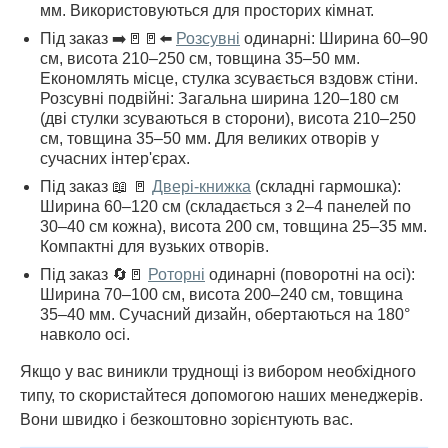
мм. Використовуються для просторих кімнат.
Під заказ ➡️🚪🚪⬅️
Розсувні
одинарні: Ширина 60–90
см, висота 210–250 см, товщина 35–50 мм.
Економлять місце, стулка зсувається вздовж стіни.
Розсувні подвійні: Загальна ширина 120–180 см
(дві стулки зсуваються в сторони), висота 210–250
см, товщина 35–50 мм. Для великих отворів у
сучасних інтер'єрах.
Під заказ 📖 🚪
Двері-книжка
(складні гармошка):
Ширина 60–120 см (складається з 2–4 панелей по
30–40 см кожна), висота 200 см, товщина 25–35 мм.
Компактні для вузьких отворів.
Під заказ 🔄🚪
Роторні
одинарні (поворотні на осі):
Ширина 70–100 см, висота 200–240 см, товщина
35–40 мм. Сучасний дизайн, обертаються на 180°
навколо осі.
Якщо у вас виникли труднощі із вибором необхідного
типу, то скористайтеся допомогою наших менеджерів.
Вони швидко і безкоштовно зорієнтують вас.