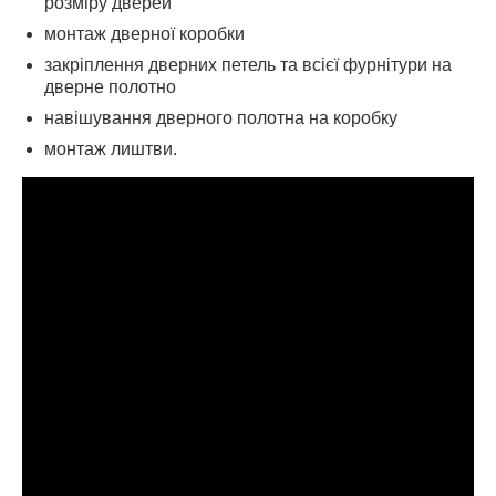
розміру дверей
монтаж дверної коробки
закріплення дверних петель та всієї фурнітури на
дверне полотно
навішування дверного полотна на коробку
монтаж лиштви.