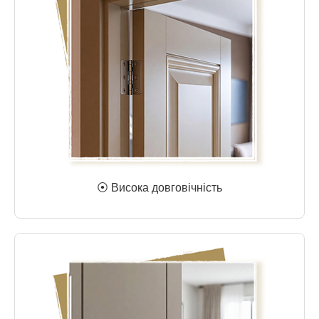
⦿ Висока довговічність