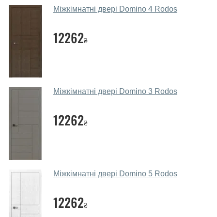
Так, у нас великий вибір міжкімнатних та вхідних
Міжкімнатні двері Domino 4 Rodos
дверей.
Чи допомагаєте ви вибрати дверні
12262
₴
полотна?
Так. Ми консультуємо покупців
по телефону
, через
месенджери, онлайн-чат або безпосередньо в нашому
салоні-магазині.
Міжкімнатні двері Domino 3 Rodos
Які основні особливості та переваги
ваших міжкімнатних дверей?
12262
₴
Каркас полотна міжкімнатних дверей виготовляється з
євробрусу (власного сушіння), що покривається МДФ
накладками товщиною 20 мм. Завдяки такій товщині
МДФ, вся конструкція виходить дуже міцною та
Міжкімнатні двері Domino 5 Rodos
надійною.
12262
Які дверні полотна порадите?
₴