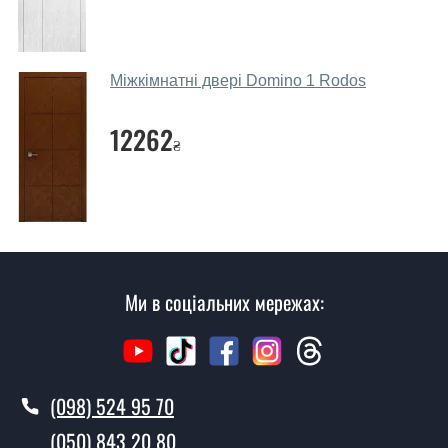
Наші рекомендації залежать від необхідних
параметрів, бюджету та інших факторів. Підбір
дверних полотен проводиться індивідуально для
кожного відвідувача.
Міжкімнатні двері Domino 1 Rodos
Заміри дверей робите?
12262
₴
Так, робимо. Наші фахівці можуть зробити замір та
консультацію на виїзді. Кожен співробітник має з
собою каталоги кольорів та візерунків. Після виміру та
консультації Ви можете оформити заявку, не
відвідуючи наш офіс.
Скільки коштує викликати замірника?
Ми в соціальних мережах:
Виклик замірника-консультанта коштує 500 грн.
Ви робите установку дверних
полотен?
(098) 524 95 70
Так робимо. Монтаж дверних полотен проводиться
(050) 843 20 80