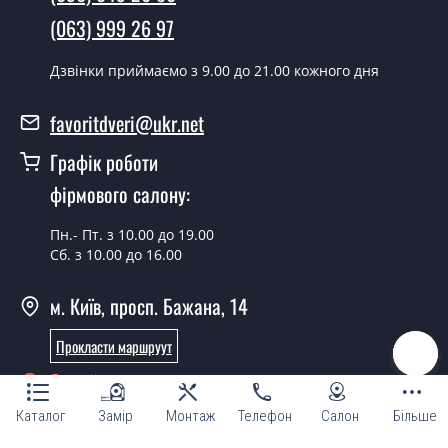
згідно з чергою, у всі дні крім неділі.
(063) 999 26 97
Скільки коштує встановлення дверей
Flat BLK напівскло?
Дзвінки приймаємо з 9.00 до 21.00 кожного дня
Вартість встановлення дверей Flat BLK напівскло - от
favoritdveri@ukr.net
1800 грн.
Графік роботи
Можна на сьогодні викликати
замірника?
фірмового салону:
Так можна.
Пн.- Пт. з 10.00 до 19.00
Сб. з 10.00 до 16.00
У вас є в наявності готові дверні
полотна?
м. Київ, просп. Бажана, 14
Так, ми маємо великий асортимент готових дверних
Прокласти маршруут
полотен.
Онлайн консультант
Ви робите нестандартні міжкімнатні
двері?
Каталог
Замір
Монтаж
Телефон
Салон
Більше