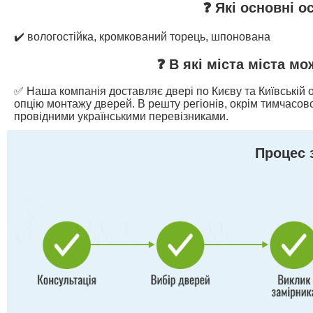
❓ Які основні о
✔️ вологостійка, кромкований торець, шпонована
❓ В які міста міста м
✅ Наша компанія доставляє двері по Києву та Київській о
опцію монтажу дверей. В решту регіонів, окрім тимчасово
провідними українськими перевізниками.
Процес 