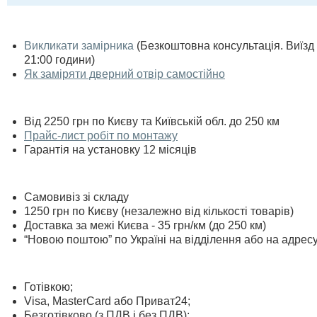
Викликати замірника
(Безкоштовна консультація. Виїзд п
21:00 години)
Як заміряти дверний отвір самостійно
Від 2250 грн по Києву та Київській обл. до 250 км
Прайс-лист робіт по монтажу
Гарантія на установку 12 місяців
Самовивіз зі складу
1250 грн по Києву (незалежно від кількості товарів)
Доставка за межі Києва - 35 грн/км (до 250 км)
“Новою поштою” по Україні на відділення або на адрес
Готівкою;
Visa, MasterСard або Приват24;
Безготівково (з ПДВ і без ПДВ);