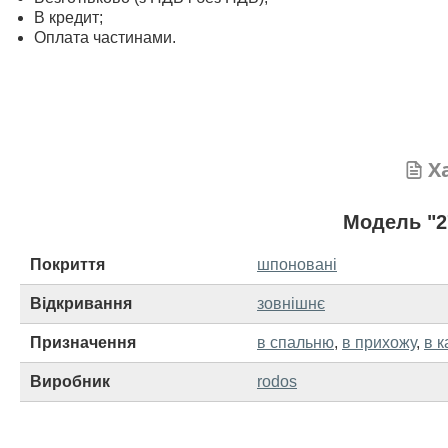
В кредит;
Оплата частинами.
Х
Модель "2
Покриття
шпоновані
Відкривання
зовнішнє
Призначення
в спальню
,
в прихожу
,
в к
Виробник
rodos