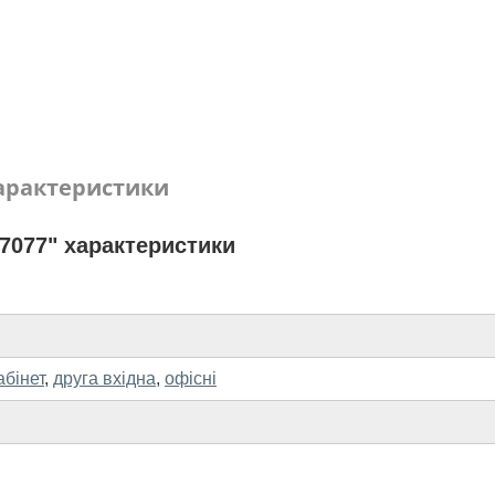
арактеристики
7077" характеристики
абінет
,
друга вхідна
,
офісні