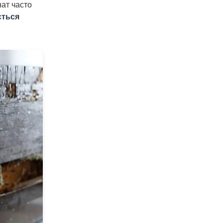
нат часто
ється