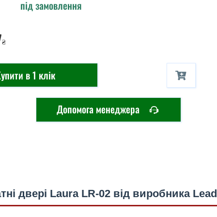
під замовлення
7
₴
упити в 1 клік
Допомога менеджера
тні двері Laura LR-02 від виробника Lead