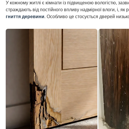
У кожному житлі є кімнати із підвищеною вологістю, зазви
страждають від постійного впливу надмірної влоги, і, як 
гниття деревини
. Особливо це стосується дверей низько