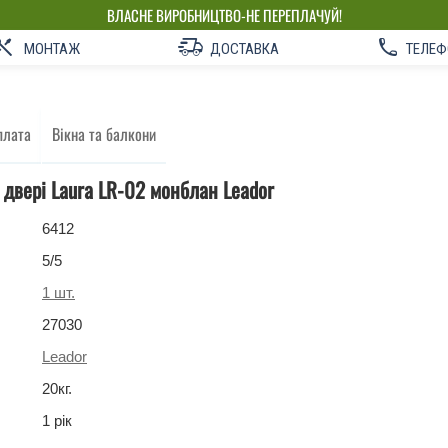
ВЛАСНЕ ВИРОБНИЦТВО-НЕ ПЕРЕПЛАЧУЙ!
МОНТАЖ
ДОСТАВКА
ТЕЛЕФ
плата
Вікна та балкони
 двері Laura LR-02 монблан Leador
6412
5
/5
1
шт.
27030
Leador
20
кг
.
1 рік