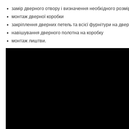
замір дверного отвору і визначення необхідного розм
монтаж дверної коробки
закріплення дверних петель та всієї фурнітури на две
навішування дверного полотна на коробку
монтаж лиштви.