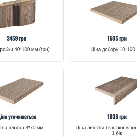
3459 грн
1605 грн
робки 40*100 мм (грн)
Ціна добору 10*100
іна уточнюється
1038 грн
ва плоска 8*70 мм
Ціна лиштви телескопічної
1 бік