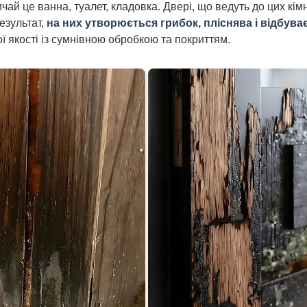
чай це ванна, туалет, кладовка. Двері, що ведуть до цих кім
результат,
на них утворюється грибок, пліснява і відбува
ї якості із сумнівною обробкою та покриттям.