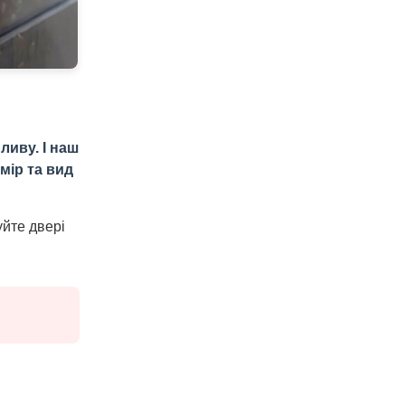
ливу. І наш
мір та вид
уйте двері