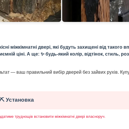
ні міжкімнатні двері, які будуть захищені від такого вп
ній ціні. А ще: ✨ будь-який колір, відтінок, стиль, роз
ультат — ваш правильний вибір дверей без зайвих рухів. Куп
⛏️ Установка
ладатиме труднощів встановити міжкімнатні двері власноруч.