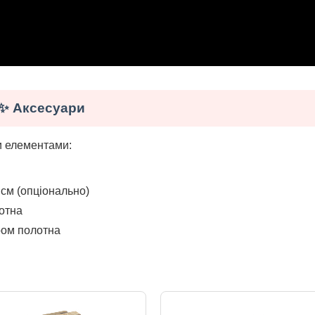
✨ Аксесуари
и елементами:
см (опціонально)
отна
ром полотна