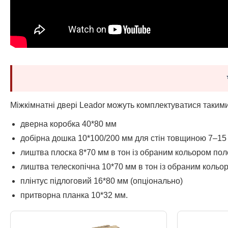
Міжкімнатні двері Leador можуть комплектуватися таким
дверна коробка 40*80 мм
добірна дошка 10*100/200 мм для стін товщиною 7–15 
лиштва плоска 8*70 мм в тон із обраним кольором пол
лиштва телескопічна 10*70 мм в тон із обраним кольо
плінтус підлоговий 16*80 мм (опціонально)
притворна планка 10*32 мм.