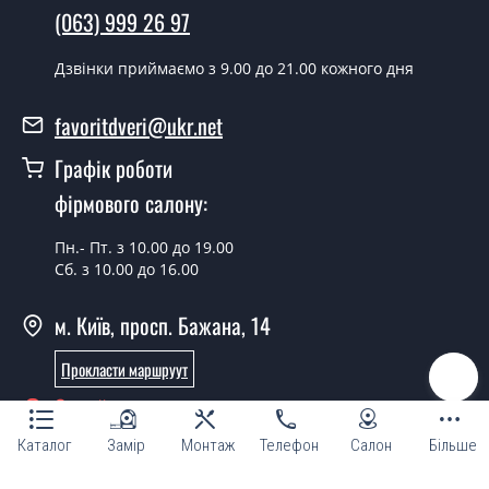
(063) 999 26 97
Скільки коштує встановлення дверей
Leona димчастий краст сатин білий?
Дзвінки приймаємо з 9.00 до 21.00 кожного дня
Вартість встановлення дверей Leona димчастий краст
favoritdveri@ukr.net
сатин білий - от 1800 грн.
Графік роботи
Можна на сьогодні викликати
замірника?
фірмового салону:
Так можна.
Пн.- Пт. з 10.00 до 19.00
Сб. з 10.00 до 16.00
У вас є в наявності готові дверні
полотна?
м. Київ, просп. Бажана, 14
Так, ми маємо великий асортимент готових дверних
Прокласти маршруут
полотен.
Онлайн консультант
Ви робите нестандартні міжкімнатні
двері?
Каталог
Замір
Монтаж
Телефон
Салон
Більше
Так, ми можемо виготовити міжкімнатні двері