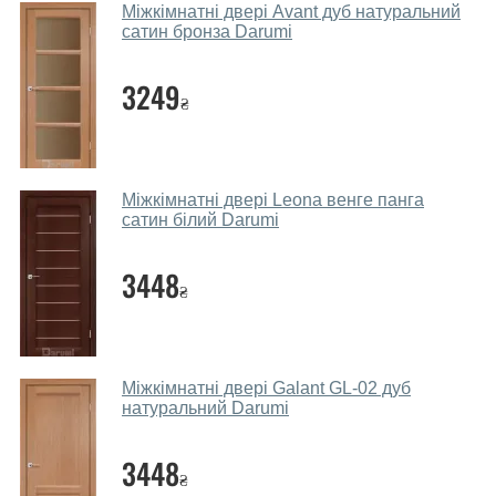
Міжкімнатні двері Avant дуб натуральний
дверей.
сатин бронза Darumi
Чи допомагаєте ви вибрати дверні
3249
полотна?
₴
Так. Ми консультуємо покупців
по телефону
, через
месенджери, онлайн-чат або безпосередньо в нашому
салоні-магазині.
Міжкімнатні двері Leona венге панга
сатин білий Darumi
Які основні особливості та переваги
ваших міжкімнатних дверей?
3448
₴
Каркас полотна міжкімнатних дверей виготовляється з
євробрусу (власного сушіння), що покривається МДФ
накладками товщиною 20 мм. Завдяки такій товщині
МДФ, вся конструкція виходить дуже міцною та
Міжкімнатні двері Galant GL-02 дуб
надійною.
натуральний Darumi
Які дверні полотна порадите?
3448
₴
Наші рекомендації залежать від необхідних