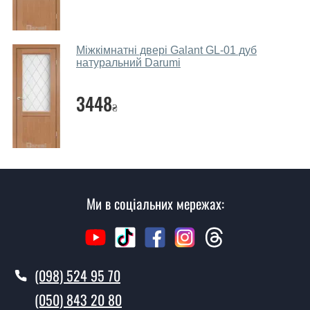
параметрів, бюджету та інших факторів. Підбір
дверних полотен проводиться індивідуально для
кожного відвідувача.
Міжкімнатні двері Galant GL-01 дуб
натуральний Darumi
Заміри дверей робите?
3448
Так, робимо. Наші фахівці можуть зробити замір та
₴
консультацію на виїзді. Кожен співробітник має з
собою каталоги кольорів та візерунків. Після виміру та
консультації Ви можете оформити заявку, не
відвідуючи наш офіс.
Скільки коштує викликати замірника?
Ми в соціальних мережах:
Виклик замірника-консультанта коштує 500 грн.
Ви робите установку дверних
полотен?
(098) 524 95 70
Так робимо. Монтаж дверних полотен проводиться
(050) 843 20 80
згідно з чергою, у всі дні крім неділі.