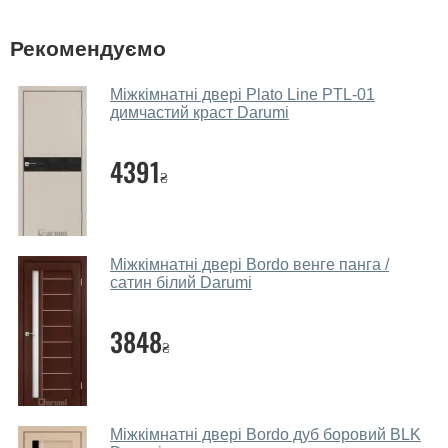
фірмовому салоні-магазині.
У вас великий магазин?
Рекомендуємо
Так, у нас великий вибір міжкімнатних та вхідних
Міжкімнатні двері Plato Line PTL-01
дверей.
димчастий краст Darumi
Чи допомагаєте ви вибрати дверні
4391
полотна?
₴
Так. Ми консультуємо покупців
по телефону
, через
месенджери, онлайн-чат або безпосередньо в нашому
салоні-магазині.
Міжкімнатні двері Bordo венге панга /
сатин білий Darumi
Які основні особливості та переваги
ваших міжкімнатних дверей?
3848
₴
Каркас полотна міжкімнатних дверей виготовляється з
євробрусу (власного сушіння), що покривається МДФ
накладками товщиною 20 мм. Завдяки такій товщині
МДФ, вся конструкція виходить дуже міцною та
Міжкімнатні двері Bordo дуб боровий BLK