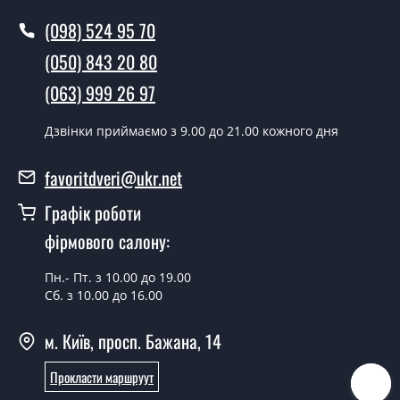
полотен?
(098) 524 95 70
Так робимо. Монтаж дверних полотен проводиться
(050) 843 20 80
згідно з чергою, у всі дні крім неділі.
(063) 999 26 97
Скільки коштує встановлення дверей
Madrid венге панга сатин білий?
Дзвінки приймаємо з 9.00 до 21.00 кожного дня
Вартість встановлення дверей Madrid венге панга
favoritdveri@ukr.net
сатин білий - от 1800 грн.
Графік роботи
Можна на сьогодні викликати
замірника?
фірмового салону:
Так можна.
Пн.- Пт. з 10.00 до 19.00
Сб. з 10.00 до 16.00
У вас є в наявності готові дверні
полотна?
м. Київ, просп. Бажана, 14
Так, ми маємо великий асортимент готових дверних
Прокласти маршруут
полотен.