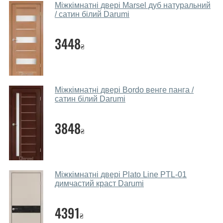
Міжкімнатні двері Marsel дуб натуральний
дверей.
/ сатин білий Darumi
Чи допомагаєте ви вибрати дверні
3448
полотна?
₴
Так. Ми консультуємо покупців
по телефону
, через
месенджери, онлайн-чат або безпосередньо в нашому
салоні-магазині.
Міжкімнатні двері Bordo венге панга /
сатин білий Darumi
Які основні особливості та переваги
ваших міжкімнатних дверей?
3848
₴
Каркас полотна міжкімнатних дверей виготовляється з
євробрусу (власного сушіння), що покривається МДФ
накладками товщиною 20 мм. Завдяки такій товщині
МДФ, вся конструкція виходить дуже міцною та
Міжкімнатні двері Plato Line PTL-01
надійною.
димчастий краст Darumi
Які дверні полотна порадите?
4391
₴
Наші рекомендації залежать від необхідних