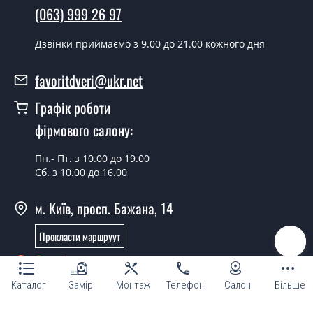
(063) 999 26 97
Скільки коштує встановлення дверей
Marsel дуб боровий сатин бронза?
Дзвінки приймаємо з 9.00 до 21.00 кожного дня
Вартість встановлення дверей Marsel дуб боровий
favoritdveri@ukr.net
сатин бронза - от 1800 грн.
Графік роботи
Можна на сьогодні викликати
замірника?
фірмового салону:
Так можна.
Пн.- Пт. з 10.00 до 19.00
Сб. з 10.00 до 16.00
У вас є в наявності готові дверні
полотна?
м. Київ, просп. Бажана, 14
Так, ми маємо великий асортимент готових дверних
Прокласти маршруут
полотен.
Онлайн консультант
Ви робите нестандартні міжкімнатні
двері?
Каталог
Замір
Монтаж
Телефон
Салон
Більше
Так, ми можемо виготовити міжкімнатні двері