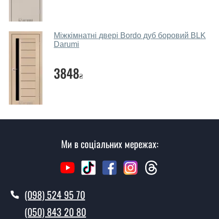
параметрів, бюджету та інших факторів. Підбір
дверних полотен проводиться індивідуально для
кожного відвідувача.
Міжкімнатні двері Bordo дуб боровий BLK
Darumi
Заміри дверей робите?
3848
Так, робимо. Наші фахівці можуть зробити замір та
₴
консультацію на виїзді. Кожен співробітник має з
собою каталоги кольорів та візерунків. Після виміру та
консультації Ви можете оформити заявку, не
відвідуючи наш офіс.
Скільки коштує викликати замірника?
Ми в соціальних мережах:
Виклик замірника-консультанта коштує 500 грн.
Ви робите установку дверних
полотен?
(098) 524 95 70
Так робимо. Монтаж дверних полотен проводиться
(050) 843 20 80
згідно з чергою, у всі дні крім неділі.