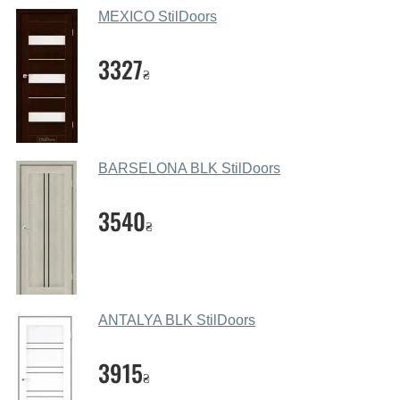
салоні-магазині.
MEXICO StilDoors
Які основні особливості та переваги
ваших міжкімнатних дверей?
3327
₴
Каркас полотна міжкімнатних дверей виготовляється з
євробрусу (власного сушіння), що покривається МДФ
накладками товщиною 20 мм. Завдяки такій товщині
МДФ, вся конструкція виходить дуже міцною та
BARSELONA BLK StilDoors
надійною.
3540
Які дверні полотна порадите?
₴
Наші рекомендації залежать від необхідних
параметрів, бюджету та інших факторів. Підбір
дверних полотен проводиться індивідуально для
кожного відвідувача.
ANTALYA BLK StilDoors
Заміри дверей робите?
3915
₴
Так, робимо. Наші фахівці можуть зробити замір та