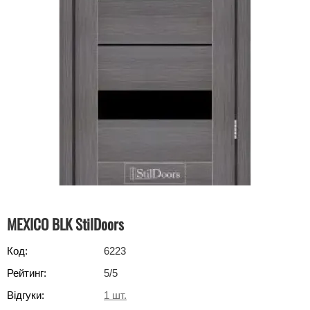
MEXICO BLK StilDoors
Код:
6223
Рейтинг:
5
/5
Відгуки:
1
шт.