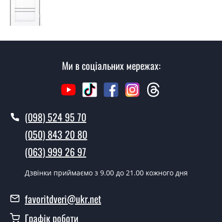
консультацію на виїзді. Кожен співробітник має з
собою каталоги кольорів та візерунків. Після виміру та
консультації Ви можете оформити заявку, не
відвідуючи наш офіс.
Скільки коштує викликати замірника?
Ми в соціальних мережах:
Виклик замірника-консультанта коштує 500 грн.
Ви робите установку дверних
полотен?
(098) 524 95 70
Так робимо. Монтаж дверних полотен проводиться
(050) 843 20 80
згідно з чергою, у всі дні крім неділі.
(063) 999 26 97
Скільки коштує встановлення дверей
MEXICO BLK?
Дзвінки приймаємо з 9.00 до 21.00 кожного дня
Вартість встановлення дверей MEXICO BLK - от 1800
favoritdveri@ukr.net
грн.
Графік роботи
Можна на сьогодні викликати