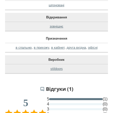
шпоновані
Відкривання
зовнішнє
Призначення
в спальню
,
в прихожу
,
в кабінет
,
друга вхідна
,
офісні
Виробник
stildoors
Відгуки (1)
5
(1)
5
4
(0)
3
(0)