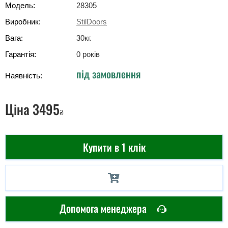
Модель:
28305
Виробник:
StilDoors
Вага:
30
кг
.
Гарантія:
0 років
під замовлення
Наявність:
Ціна
3495
₴
Купити в 1 клік
Допомога менеджера