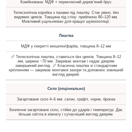
Комбінована: МДФ + переклеєний дерев’яний брус
Телескопічна коробка з пазами під лиштву. Стає рівно, без
видимих цвяхів. Товщина під стіну: приблизно 80–120 мм.
Можливий ущільнювач для кращої шумоізоляції.
Лиштва
МДФ у покритті екошпон/фарба, товщина 8–12 мм
📏 Телескопічна лиштва, ставиться без цвяхів. Товщина 8–12
мм, ширина ~70 мм. Закриває монтаж і надає дверям
завершений вигляд. 📏 Класична лиштва зі стандартним
кріпленням — закриває монтажні зазори та доповнює зовнішній
вигляд дверей.
Скло (опціонально)
Загартоване скло 4–6 мм: сатин, графіт, чорне, бронза
Безпечне загартоване скло, стійке до ударів і температур. Дає
більше світла в кімнату і сучасніший вигляд дверям.