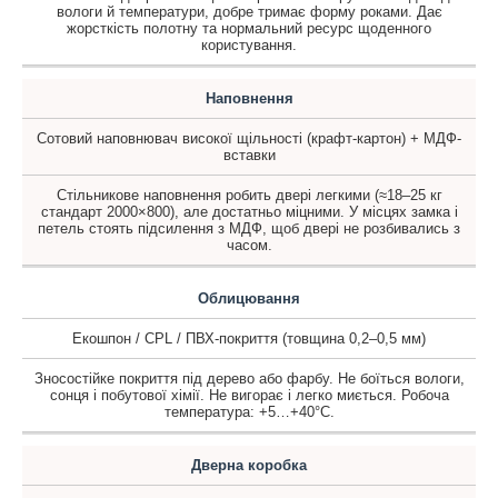
вологи й температури, добре тримає форму роками. Дає
жорсткість полотну та нормальний ресурс щоденного
користування.
Наповнення
Сотовий наповнювач високої щільності (крафт-картон) + МДФ-
вставки
Стільникове наповнення робить двері легкими (≈18–25 кг
стандарт 2000×800), але достатньо міцними. У місцях замка і
петель стоять підсилення з МДФ, щоб двері не розбивались з
часом.
Облицювання
Екошпон / CPL / ПВХ-покриття (товщина 0,2–0,5 мм)
Зносостійке покриття під дерево або фарбу. Не боїться вологи,
сонця і побутової хімії. Не вигорає і легко миється. Робоча
температура: +5…+40°C.
Дверна коробка