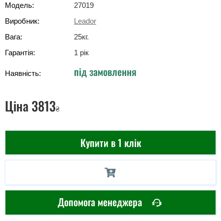
Модель:
27019
Виробник:
Leador
Вага:
25
кг
.
Гарантія:
1 рік
під замовлення
Наявність:
Ціна
3813
₴
Купити в 1 клік
Допомога менеджера