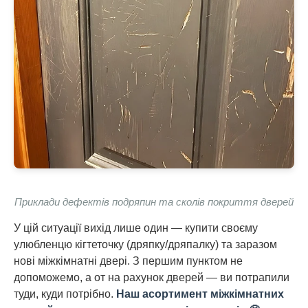
Приклади дефектів подряпин та сколів покриття дверей
У цій ситуації вихід лише один — купити своєму
улюбленцю кігтеточку (дряпку/дряпалку) та заразом
нові міжкімнатні двері. З першим пунктом не
допоможемо, а от на рахунок дверей — ви потрапили
туди, куди потрібно.
Наш асортимент міжкімнатних