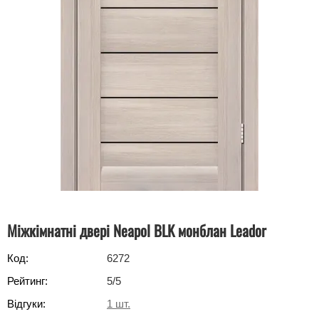
Міжкімнатні двері Neapol BLK монблан Leador
Код:
6272
Рейтинг:
5
/5
Відгуки:
1
шт.