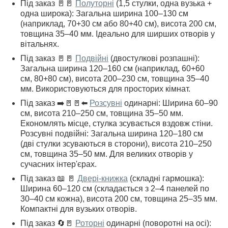
Під заказ 🚪🚪
Полуторні
(1,5 стулки, одна вузька +
одна широка): Загальна ширина 100–130 см
(наприклад, 70+30 см або 80+40 см), висота 200 см,
товщина 35–40 мм. Ідеально для ширших отворів у
вітальнях.
Під заказ 🚪🚪
Подвійні
(двостулкові розпашні):
Загальна ширина 120–160 см (наприклад, 60+60
см, 80+80 см), висота 200–230 см, товщина 35–40
мм. Використовуються для просторих кімнат.
Під заказ ➡️🚪🚪⬅️
Розсувні
одинарні: Ширина 60–90
см, висота 210–250 см, товщина 35–50 мм.
Економлять місце, стулка зсувається вздовж стіни.
Розсувні подвійні: Загальна ширина 120–180 см
(дві стулки зсуваються в сторони), висота 210–250
см, товщина 35–50 мм. Для великих отворів у
сучасних інтер'єрах.
Під заказ 📖 🚪
Двері-книжка
(складні гармошка):
Ширина 60–120 см (складається з 2–4 панелей по
30–40 см кожна), висота 200 см, товщина 25–35 мм.
Компактні для вузьких отворів.
Під заказ 🔄🚪
Роторні
одинарні (поворотні на осі):