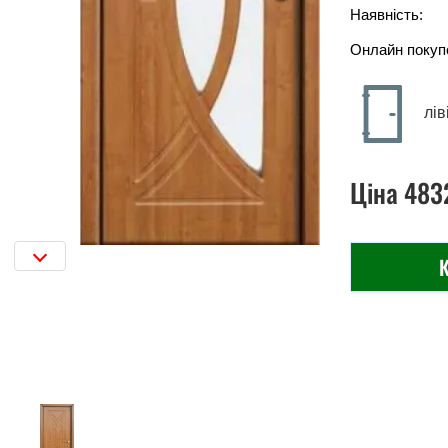
Наявність:
Онлайн покуп
лів
Ціна
483
К