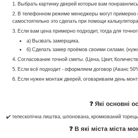
Выбрать картинку дверей которые вам понравились
В телефонном режиме менеджеры могут примерно с
самостоятельно это сделать при помощи калькулятора
Если вам цена примерно подходит, тогда для точно
а) Вызвать замерщика.
б) Сделать замер проёмов своими силами. (нужн
Согласование точной сметы. (Цена, Цвет, Количеств
Если всё подходит - оформляем договор (Аванс 50%
Если нужен монтаж дверей, оговариваем день монт
❓ Які основні о
✔️ телескопічна лиштва, шпонована, кромкований торець
❓ В які міста міста м