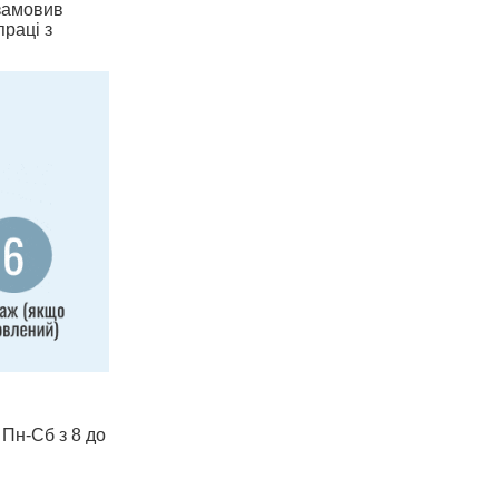
 замовив
праці з
 Пн-Сб з 8 до