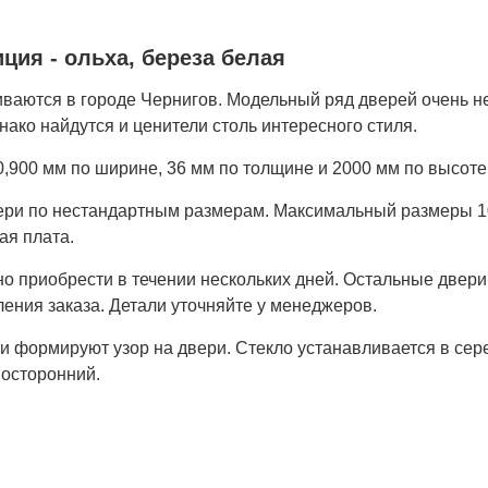
ция - ольха, береза белая
аются в городе Чернигов. Модельный ряд дверей очень н
днако найдутся и ценители столь интересного стиля.
,900 мм по ширине, 36 мм по толщине и 2000 мм по высоте
вери по нестандартным размерам. Максимальный размеры 
ая плата.
но приобрести в течении нескольких дней. Остальные двери
ения заказа. Детали уточняйте у менеджеров.
и формируют узор на двери. Стекло устанавливается в сер
носторонний.