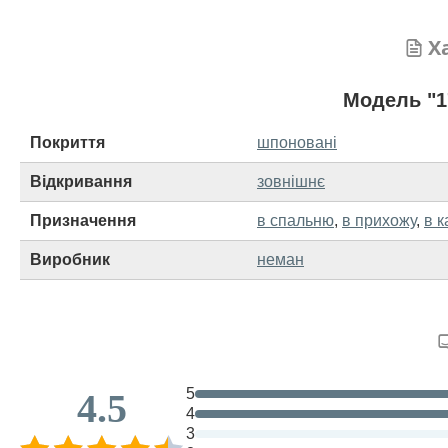
Х
Модель "1
Покриття
шпоновані
Відкривання
зовнішнє
Призначення
в спальню
,
в прихожу
,
в к
Виробник
неман
5
4.5
4
3