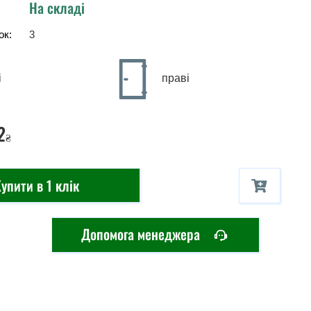
На складі
ок:
3
і
праві
2
₴
упити в 1 клік
Допомога менеджера