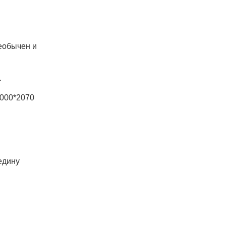
еобычен и
.
1000*2070
едину