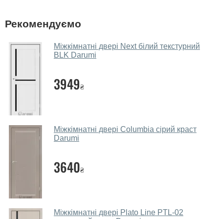
фірмовому салоні-магазині.
У вас великий магазин?
Рекомендуємо
Так, у нас великий вибір міжкімнатних та вхідних
Міжкімнатні двері Next білий текстурний
дверей.
BLK Darumi
Чи допомагаєте ви вибрати дверні
3949
полотна?
₴
Так. Ми консультуємо покупців
по телефону
, через
месенджери, онлайн-чат або безпосередньо в нашому
салоні-магазині.
Міжкімнатні двері Columbia сірий краст
Darumi
Які основні особливості та переваги
ваших міжкімнатних дверей?
3640
₴
Каркас полотна міжкімнатних дверей виготовляється з
євробрусу (власного сушіння), що покривається МДФ
накладками товщиною 20 мм. Завдяки такій товщині
МДФ, вся конструкція виходить дуже міцною та
Міжкімнатні двері Plato Line PTL-02