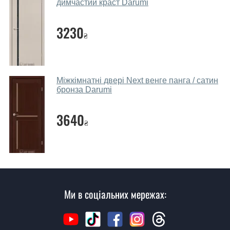
надійною.
димчастий краст Darumi
Які дверні полотна порадите?
3230
₴
Наші рекомендації залежать від необхідних
параметрів, бюджету та інших факторів. Підбір
дверних полотен проводиться індивідуально для
кожного відвідувача.
Міжкімнатні двері Next венге панга / сатин
бронза Darumi
Заміри дверей робите?
3640
Так, робимо. Наші фахівці можуть зробити замір та
₴
консультацію на виїзді. Кожен співробітник має з
собою каталоги кольорів та візерунків. Після виміру та
консультації Ви можете оформити заявку, не
відвідуючи наш офіс.
Скільки коштує викликати замірника?
Ми в соціальних мережах:
Виклик замірника-консультанта коштує 500 грн.
Ви робите установку дверних