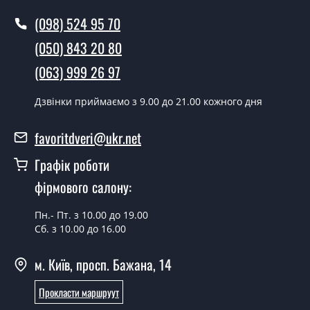
полотен?
(098) 524 95 70
Так робимо. Монтаж дверних полотен проводиться
(050) 843 20 80
згідно з чергою, у всі дні крім неділі.
(063) 999 26 97
Скільки коштує встановлення дверей
Plato Line PTL-02 сірий краст?
Дзвінки приймаємо з 9.00 до 21.00 кожного дня
Вартість встановлення дверей Plato Line PTL-02 сірий
favoritdveri@ukr.net
краст - от 1800 грн.
Графік роботи
Можна на сьогодні викликати
замірника?
фірмового салону:
Так можна.
Пн.- Пт. з 10.00 до 19.00
Сб. з 10.00 до 16.00
У вас є в наявності готові дверні
полотна?
м. Київ, просп. Бажана, 14
Так, ми маємо великий асортимент готових дверних
Прокласти маршруут
полотен.