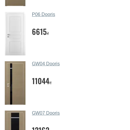
месенджери, онлайн-чат або безпосередньо в нашому
салоні-магазині.
P06 Dooris
Які основні особливості та переваги
ваших міжкімнатних дверей?
6615
₴
Каркас полотна міжкімнатних дверей виготовляється з
євробрусу (власного сушіння), що покривається МДФ
накладками товщиною 20 мм. Завдяки такій товщині
МДФ, вся конструкція виходить дуже міцною та
GW04 Dooris
надійною.
11044
Які дверні полотна порадите?
₴
Наші рекомендації залежать від необхідних
параметрів, бюджету та інших факторів. Підбір
дверних полотен проводиться індивідуально для
кожного відвідувача.
GW07 Dooris
Заміри дверей робите?