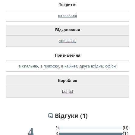
Покриття
шпоновані
Відкривання
зовнішнє
Призначення
в спальню
,
в прихожу
,
в кабінет
,
друга вхідна
,
офісні
Виробник
korfad
Відгуки (1)
5
(0)
4
4
(1)