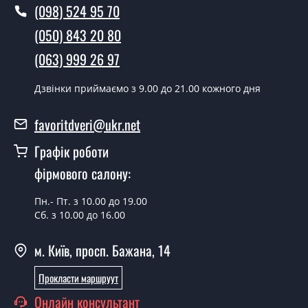
(098) 524 95 70
Так робимо. Монтаж дверних полотен проводиться
(050) 843 20 80
згідно з чергою, у всі дні крім неділі.
(063) 999 26 97
Скільки коштує встановлення дверей
Selesta дуб натуральний сатин
Дзвінки приймаємо з 9.00 до 21.00 кожного дня
бронза?
favoritdveri@ukr.net
Вартість встановлення дверей Selesta дуб
натуральний сатин бронза - от 1800 грн.
Графік роботи
Можна на сьогодні викликати
фірмового салону:
замірника?
Пн.- Пт. з 10.00 до 19.00
Так можна.
Сб. з 10.00 до 16.00
У вас є в наявності готові дверні
м. Київ, просп. Бажана, 14
полотна?
Прокласти маршруут
Так, ми маємо великий асортимент готових дверних
полотен.
Онлайн консультант