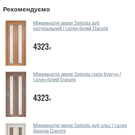
У вас великий магазин?
Рекомендуємо
Так, у нас великий вибір міжкімнатних та вхідних
Міжкімнатні двері Selesta дуб
дверей.
натуральний / сатин білий Darumi
Чи допомагаєте ви вибрати дверні
4323
полотна?
₴
Так. Ми консультуємо покупців
по телефону
, через
месенджери, онлайн-чат або безпосередньо в нашому
салоні-магазині.
Міжкімнатні двері Selesta горіх бургун /
сатин білий Darumi
Які основні особливості та переваги
ваших міжкімнатних дверей?
4323
₴
Каркас полотна міжкімнатних дверей виготовляється з
євробрусу (власного сушіння), що покривається МДФ
накладками товщиною 20 мм. Завдяки такій товщині
МДФ, вся конструкція виходить дуже міцною та
Міжкімнатні двері Selesta дуб ольс / сатин
надійною.
бронза Darumi