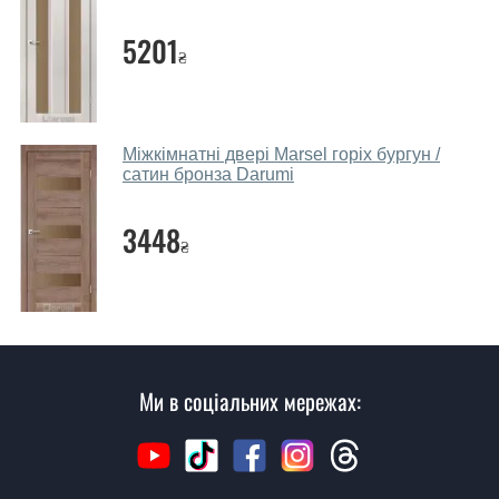
Які дверні полотна порадите?
5201
₴
Наші рекомендації залежать від необхідних
параметрів, бюджету та інших факторів. Підбір
дверних полотен проводиться індивідуально для
кожного відвідувача.
Міжкімнатні двері Marsel горіх бургун /
сатин бронза Darumi
Заміри дверей робите?
3448
Так, робимо. Наші фахівці можуть зробити замір та
₴
консультацію на виїзді. Кожен співробітник має з
собою каталоги кольорів та візерунків. Після виміру та
консультації Ви можете оформити заявку, не
відвідуючи наш офіс.
Скільки коштує викликати замірника?
Ми в соціальних мережах:
Виклик замірника-консультанта коштує 500 грн.
Ви робите установку дверних
полотен?