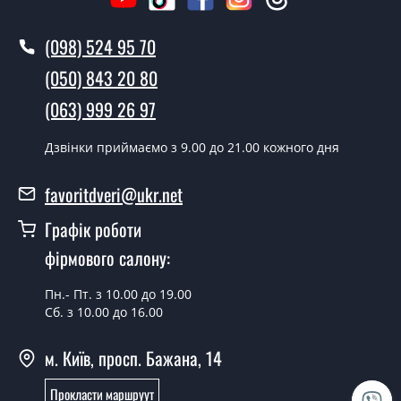
Ви робите установку дверних
полотен?
(098) 524 95 70
Так робимо. Монтаж дверних полотен проводиться
(050) 843 20 80
згідно з чергою, у всі дні крім неділі.
(063) 999 26 97
Скільки коштує встановлення дверей
Selesta горіх роял сатин бронза?
Дзвінки приймаємо з 9.00 до 21.00 кожного дня
Вартість встановлення дверей Selesta горіх роял
favoritdveri@ukr.net
сатин бронза - от 1800 грн.
Графік роботи
Можна на сьогодні викликати
замірника?
фірмового салону:
Так можна.
Пн.- Пт. з 10.00 до 19.00
Сб. з 10.00 до 16.00
У вас є в наявності готові дверні
полотна?
м. Київ, просп. Бажана, 14
Так, ми маємо великий асортимент готових дверних
Прокласти маршруут
полотен.