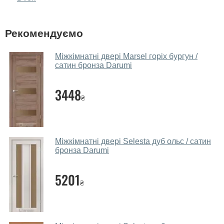
фірмовому салоні-магазині.
У вас великий магазин?
Рекомендуємо
Так, у нас великий вибір міжкімнатних та вхідних
Міжкімнатні двері Marsel горіх бургун /
дверей.
сатин бронза Darumi
Чи допомагаєте ви вибрати дверні
3448
полотна?
₴
Так. Ми консультуємо покупців
по телефону
, через
месенджери, онлайн-чат або безпосередньо в нашому
салоні-магазині.
Міжкімнатні двері Selesta дуб ольс / сатин
бронза Darumi
Які основні особливості та переваги
ваших міжкімнатних дверей?
5201
₴
Каркас полотна міжкімнатних дверей виготовляється з
євробрусу (власного сушіння), що покривається МДФ
накладками товщиною 20 мм. Завдяки такій товщині
МДФ, вся конструкція виходить дуже міцною та