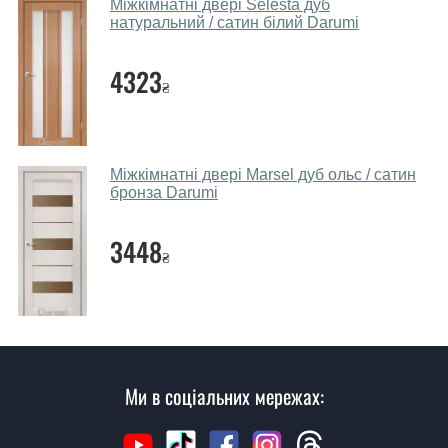
Міжкімнатні двері Selesta дуб
надійною.
натуральний / сатин білий Darumi
Які дверні полотна порадите?
4323
₴
Наші рекомендації залежать від необхідних
параметрів, бюджету та інших факторів. Підбір
дверних полотен проводиться індивідуально для
кожного відвідувача.
Міжкімнатні двері Marsel дуб ольс / сатин
бронза Darumi
Заміри дверей робите?
3448
Так, робимо. Наші фахівці можуть зробити замір та
₴
консультацію на виїзді. Кожен співробітник має з
собою каталоги кольорів та візерунків. Після виміру та
консультації Ви можете оформити заявку, не
відвідуючи наш офіс.
Скільки коштує викликати замірника?
Ми в соціальних мережах:
Виклик замірника-консультанта коштує 500 грн.