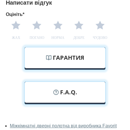
Написати відгук
Оцініть*
ЖАХ
ПОГАНО
НОРМА
ДОБРЕ
ЧУДОВО
ГАРАНТИЯ
F.A.Q.
У вас можна подивитися дверні
полотна наживо?
Міжкімнатні дверні полотна від виробника Favorit