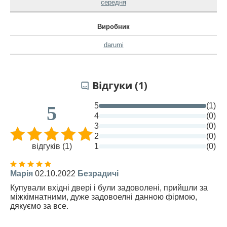
середня
Виробник
darumi
Відгуки (1)
5
(1)
5
4
(0)
3
(0)
2
(0)
відгуків (1)
1
(0)
Марія
02.10.2022
Безрадичі
Купували вхідні двері і були задоволені, прийшли за
міжкімнатними, дуже задовоелні данною фірмою,
дякуємо за все.