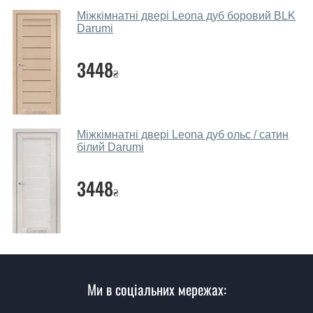
МДФ, вся конструкція виходить дуже міцною та
Міжкімнатні двері Leona дуб боровий BLK
надійною.
Darumi
Які дверні полотна порадите?
3448
₴
Наші рекомендації залежать від необхідних
параметрів, бюджету та інших факторів. Підбір
дверних полотен проводиться індивідуально для
кожного відвідувача.
Міжкімнатні двері Leona дуб ольс / сатин
білий Darumi
Заміри дверей робите?
3448
Так, робимо. Наші фахівці можуть зробити замір та
₴
консультацію на виїзді. Кожен співробітник має з
собою каталоги кольорів та візерунків. Після виміру та
консультації Ви можете оформити заявку, не
відвідуючи наш офіс.
Скільки коштує викликати замірника?
Ми в соціальних мережах:
Виклик замірника-консультанта коштує 500 грн.