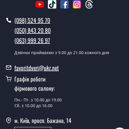
Ви робите установку дверних
полотен?
(098) 524 95 70
Так робимо. Монтаж дверних полотен проводиться
(050) 843 20 80
згідно з чергою, у всі дні крім неділі.
(063) 999 26 97
Скільки коштує встановлення дверей
Selesta венге панга сатин білий?
Дзвінки приймаємо з 9.00 до 21.00 кожного дня
Вартість встановлення дверей Selesta венге панга
favoritdveri@ukr.net
сатин білий - от 1800 грн.
Графік роботи
Можна на сьогодні викликати
замірника?
фірмового салону:
Так можна.
Пн.- Пт. з 10.00 до 19.00
Сб. з 10.00 до 16.00
У вас є в наявності готові дверні
полотна?
м. Київ, просп. Бажана, 14
Так, ми маємо великий асортимент готових дверних