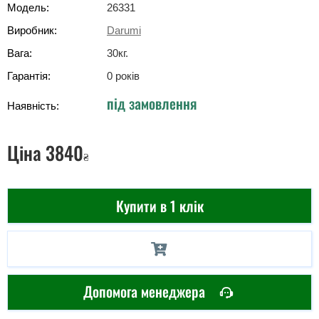
Модель:
26331
Виробник:
Darumi
Вага:
30
кг
.
Гарантія:
0 років
під замовлення
Наявність:
Ціна
3840
₴
Купити в 1 клік
Допомога менеджера