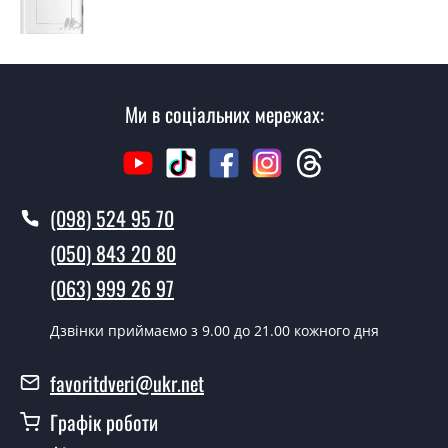
собою каталоги кольорів та візерунків. Після виміру та
консультації Ви можете оформити заявку, не
відвідуючи наш офіс.
Скільки коштує викликати замірника?
Ми в соціальних мережах:
Виклик замірника-консультанта коштує 500 грн.
Ви робите установку дверних
полотен?
(098) 524 95 70
Так робимо. Монтаж дверних полотен проводиться
(050) 843 20 80
згідно з чергою, у всі дні крім неділі.
(063) 999 26 97
Скільки коштує встановлення дверей
Senator дуб боровой?
Дзвінки приймаємо з 9.00 до 21.00 кожного дня
Вартість встановлення дверей Senator дуб боровой -
favoritdveri@ukr.net
от 1800 грн.
Графік роботи
Можна на сьогодні викликати
замірника?