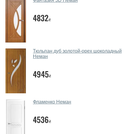
Фантазия 3D Неман
Які основні особливості та переваги
ваших міжкімнатних дверей?
4832
₴
Каркас полотна міжкімнатних дверей виготовляється з
євробрусу (власного сушіння), що покривається МДФ
накладками товщиною 20 мм. Завдяки такій товщині
МДФ, вся конструкція виходить дуже міцною та
Тюльпан дуб золотой-орех шоколадный
надійною.
Неман
Які дверні полотна порадите?
4945
₴
Наші рекомендації залежать від необхідних
параметрів, бюджету та інших факторів. Підбір
дверних полотен проводиться індивідуально для
кожного відвідувача.
Фламенко Неман
Заміри дверей робите?
4536
₴
Так, робимо. Наші фахівці можуть зробити замір та
консультацію на виїзді. Кожен співробітник має з