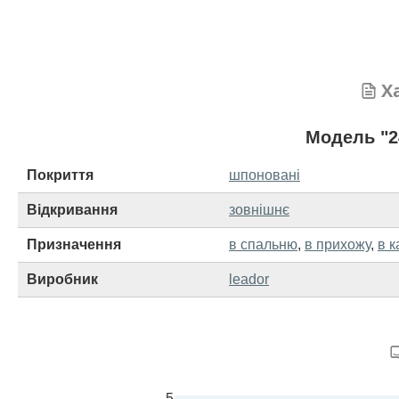
Х
Модель "2
Покриття
шпоновані
Відкривання
зовнішнє
Призначення
в спальню
,
в прихожу
,
в к
Виробник
leador
5