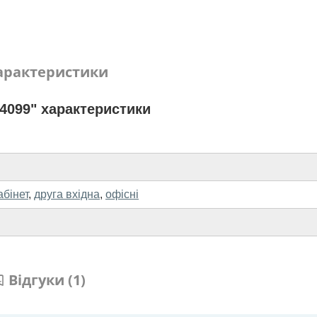
арактеристики
4099" характеристики
абінет
,
друга вхідна
,
офісні
Відгуки (1)