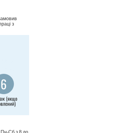
 замовив
праці з
 Пн-Сб з 8 до