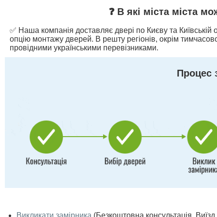
❓ В які міста міста м
✅ Наша компанія доставляє двері по Києву та Київській о
опцію монтажу дверей. В решту регіонів, окрім тимчасово
провідними українськими перевізниками.
Процес 
Викликати замірника
(Безкоштовна консультація. Виїзд п