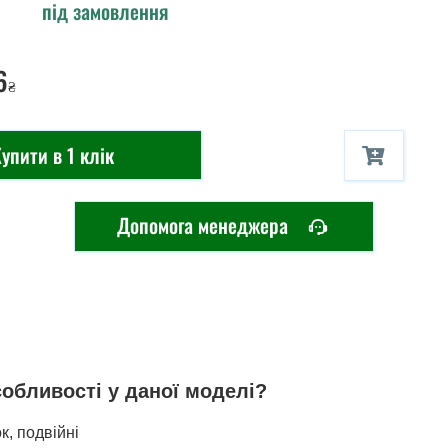
під замовлення
6
₴
упити в 1 клік
Допомога менеджера
собливості у даної моделі?
к, подвійні