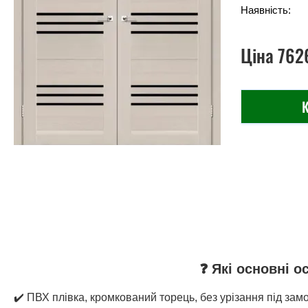
Наявність:
Ціна
762
К
❓ Які основні о
✔️ ПВХ плівка, кромкований торець, без урізання під замо