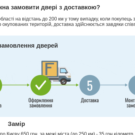
ожна замовити двері з доставкою?
бласті на відстань до 200 км у тому випадку, коли покупець
 окупованих територій, доставка здійснюється завдяки спів
замовлення дверей
Замір
о Києву 650 грн, за межі міста (до 250 км) - 35 грн кілометр,