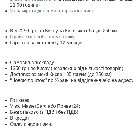
21:00 години)
Як заміряти дверний отвір самостійно
Від 2250 грн по Києву та Київській обл. до 250 км
Прайс-лист робіт по монтажу
Гарантія на установку 12 місяців
Самовивіз зі складу
1250 грн по Києву (незалежно від кількості товарів)
Доставка за межі Києва - 35 грн/км (до 250 км)
“Новою поштою” по Україні на відділення або на адрес
Готівкою;
Visa, MasterСard або Приват24;
Безготівково (з ПДВ і без ПДВ);
В кредит;
Оплата частинами.