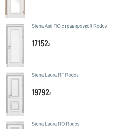
Так. Ми консультуємо покупців
по телефону
, через
месенджери, онлайн-чат або безпосередньо в нашому
салоні-магазині.
Siena Asti ПО с гравировкой Rodos
Які основні особливості та переваги
ваших міжкімнатних дверей?
17152
₴
Каркас полотна міжкімнатних дверей виготовляється з
євробрусу (власного сушіння), що покривається МДФ
накладками товщиною 20 мм. Завдяки такій товщині
МДФ, вся конструкція виходить дуже міцною та
Siena Laura ПГ Rodos
надійною.
19792
Які дверні полотна порадите?
₴
Наші рекомендації залежать від необхідних
параметрів, бюджету та інших факторів. Підбір
дверних полотен проводиться індивідуально для
кожного відвідувача.
Siena Laura ПО Rodos