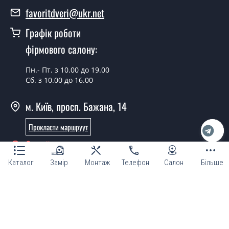
Вартість встановлення дверей Venezia ПГ RAL - от
favoritdveri@ukr.net
1800 грн.
Графік роботи
Можна на сьогодні викликати
замірника?
фірмового салону:
Так можна.
Пн.- Пт. з 10.00 до 19.00
Сб. з 10.00 до 16.00
У вас є в наявності готові дверні
полотна?
м. Київ, просп. Бажана, 14
Так, ми маємо великий асортимент готових дверних
Прокласти маршруут
полотен.
Онлайн консультант
Ви робите нестандартні міжкімнатні
двері?
Каталог
Замір
Монтаж
Телефон
Салон
Більше
Так, ми можемо виготовити міжкімнатні двері
нестандартних розмірів.
© Магазин "ТМ Фаворит двері та вікна 2007 - 2026"
Чи можна зробити міжкімнатні двері
за ескізом дизайнера?