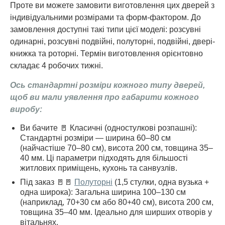
Проте ви можете замовити виготовлення цих дверей з
індивідуальними розмірами та форм-фактором. До
замовлення доступні такі типи цієї моделі: розсувні
одинарні, розсувні подвійні, полуторні, подвійні, двері-
книжка та роторні. Термін виготовлення орієнтовно
складає 4 робочих тижні.
Ось стандартні розміри кожного типу дверей,
щоб ви мали уявлення про габарити кожного
виробу:
Ви бачите 🚪 Класичні (одностулкові розпашні):
Стандартні розміри — ширина 60–80 см
(найчастіше 70–80 см), висота 200 см, товщина 35–
40 мм. Ці параметри підходять для більшості
житлових приміщень, кухонь та санвузлів.
Під заказ 🚪🚪
Полуторні
(1,5 стулки, одна вузька +
одна широка): Загальна ширина 100–130 см
(наприклад, 70+30 см або 80+40 см), висота 200 см,
товщина 35–40 мм. Ідеально для ширших отворів у
вітальнях.