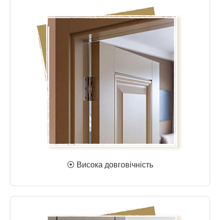
⦿ Висока довговічність