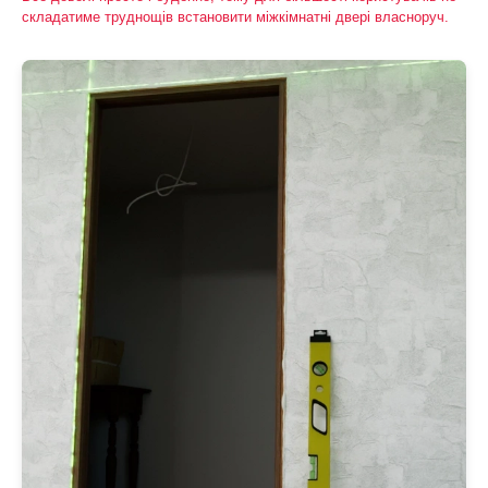
складатиме труднощів встановити міжкімнатні двері власноруч.