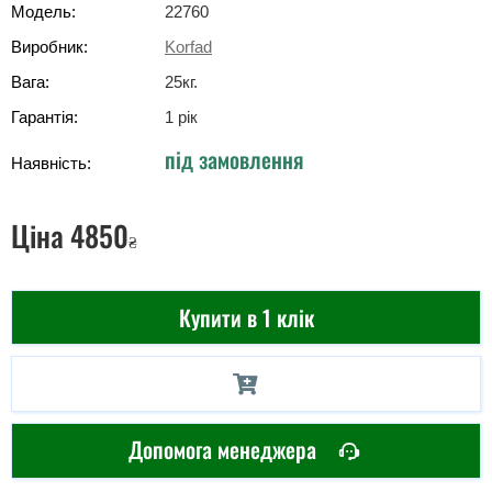
Модель:
22760
Виробник:
Korfad
Вага:
25
кг
.
Гарантія:
1 рік
під замовлення
Наявність:
Ціна
4850
₴
Купити в 1 клік
Допомога менеджера