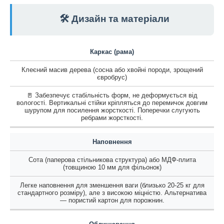
🛠️ Дизайн та матеріали
Каркас (рама)
Клеєний масив дерева (сосна або хвойні породи, зрощений
євробрус)
🚪 Забезпечує стабільність форм, не деформується від
вологості. Вертикальні стійки кріпляться до перемичок довгим
шурупом для посилення жорсткості. Поперечки слугують
ребрами жорсткості.
Наповнення
Сота (паперова стільникова структура) або МДФ-плита
(товщиною 10 мм для фільонок)
Легке наповнення для зменшення ваги (близько 20-25 кг для
стандартного розміру), але з високою міцністю. Альтернатива
— пористий картон для порожнин.