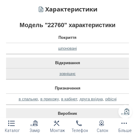
Характеристики
Модель "22760" характеристики
Покриття
шпоновані
Відкривання
зовнішнє
Призначення
в спальню
,
в прихожу
,
в кабінет
,
друга вхідна
,
офісні
Виробник
korfad
Каталог
Замір
Монтаж
Телефон
Салон
Більше