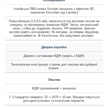
Облицювання
Італійська ПВХ-плівка Sicrolan (екошпон з ефектом 3D,
ламінатин Sincrolam від Lamitex)
Тонка (близько 0,3-0,5 мм), наноситься під високим тиском на
очищену та обезжирену поверхню МДФ. Імітує натуральний
шпон, стійка до подряпин, вологи, УФ-променів, миючих
засобів (навіть розчинників). Не вигорає, не вбирає бруд/жир,
важкозаймиста. ♻️ Екологічна, без шкідливих речовин.
Дверна коробка
Дерево з вставками МДФ (чверть з МДФ)
Телескопічна конструкція з пазом для лиштви або добірної
планки.
Лиштва
МДФ (шпонований + екошпон)
📏 Стандартні габарити: 32 × 2070 × 10 мм. Використовується
для двостулкових та класичних варіантів.