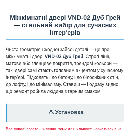
Міжкімнатні двері VND-02 Дуб Грей
— стильний вибір для сучасних
інтер’єрів
Чиста геометрія і жодної зайвої деталі — це про
міжкімнатні двері
VND-02 Дуб Грей
. Строгі лінії,
матове або глянцеве покриття, трендові кольори —
такі двері самі стають головним акцентом у сучасному
інтер’єрі. Підходять і до бетону, і до білосніжних стін, і
до лофту, і до мінімалізму. Ставиш — і одразу видно,
що ремонт робила людина з гарним смаком.
⛏️ Установка
Все доволі просто і буденно, тому для більшості користувачів не