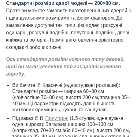
Стандартні розміри даної моделі — 200×80 см
.
Проте ви можете замовити виготовлення цих дверей з
індивідуальними розмірами та форм-фактором. До
замовлення доступні такі типи цієї моделі: розсувні
одинарні, розсувні подвійні, полуторні, подвійні, двері-
книжка та роторні. Термін виготовлення орієнтовно
складає 4 робочих тижні.
Ось стандартні розміри кожного типу дверей,
щоб ви мали уявлення про габарити кожного
виробу:
Ви бачите 🚪 Класичні (одностулкові розпашні):
Стандартні розміри — ширина 60–80 см
(найчастіше 70–80 см), висота 200 см, товщина 35–
40 мм. Ці параметри підходять для більшості
житлових приміщень, кухонь та санвузлів.
Під заказ 🚪🚪
Полуторні
(1,5 стулки, одна вузька +
одна широка): Загальна ширина 100–130 см
(наприклад, 70+30 см або 80+40 см), висота 200 см,
товщина 35–40 мм. Ідеально для ширших отворів у