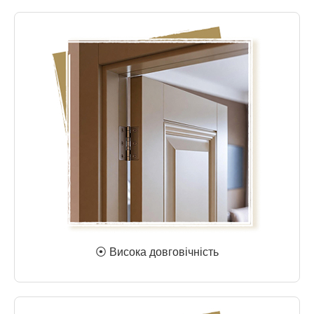
⦿ Висока довговічність