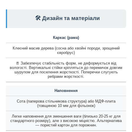
🛠️ Дизайн та матеріали
Каркас (рама)
Клеєний масив дерева (сосна або хвойні породи, зрощений
євробрус)
🚪 Забезпечує стабільність форм, не деформується від
вологості. Вертикальні стійки кріпляться до перемичок довгим
шурупом для посилення жорсткості. Поперечки слугують
ребрами жорсткості.
Наповнення
Сота (паперова стільникова структура) або МДФ-плита
(товщиною 10 мм для фільонок)
Легке наповнення для зменшення ваги (близько 20-25 кг для
стандартного розміру), але з високою міцністю. Альтернатива
— пористий картон для порожнин.