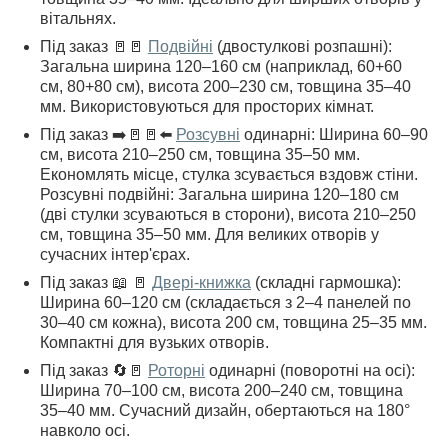
вітальнях.
Під заказ 🚪🚪
Подвійні
(двостулкові розпашні):
Загальна ширина 120–160 см (наприклад, 60+60
см, 80+80 см), висота 200–230 см, товщина 35–40
мм. Використовуються для просторих кімнат.
Під заказ ➡️🚪🚪⬅️
Розсувні
одинарні: Ширина 60–90
см, висота 210–250 см, товщина 35–50 мм.
Економлять місце, стулка зсувається вздовж стіни.
Розсувні подвійні: Загальна ширина 120–180 см
(дві стулки зсуваються в сторони), висота 210–250
см, товщина 35–50 мм. Для великих отворів у
сучасних інтер'єрах.
Під заказ 📖 🚪
Двері-книжка
(складні гармошка):
Ширина 60–120 см (складається з 2–4 панелей по
30–40 см кожна), висота 200 см, товщина 25–35 мм.
Компактні для вузьких отворів.
Під заказ 🔄🚪
Роторні
одинарні (поворотні на осі):
Ширина 70–100 см, висота 200–240 см, товщина
35–40 мм. Сучасний дизайн, обертаються на 180°
навколо осі.