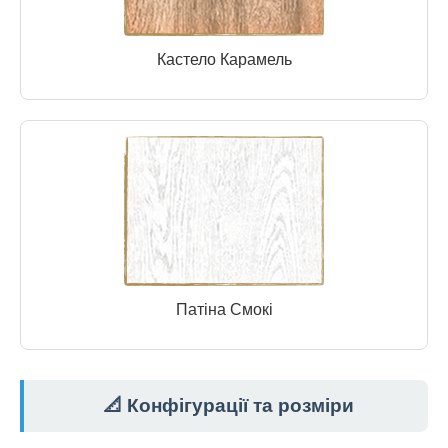
Кастело Карамель
Патіна Смокі
📐 Конфігурації та розміри