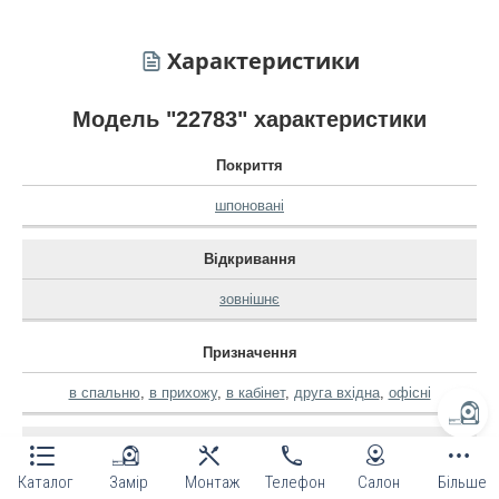
Характеристики
Модель "22783" характеристики
Покриття
шпоновані
Відкривання
зовнішнє
Призначення
в спальню
,
в прихожу
,
в кабінет
,
друга вхідна
,
офісні
Виробник
Каталог
Замір
Монтаж
Телефон
Салон
Більше
korfad