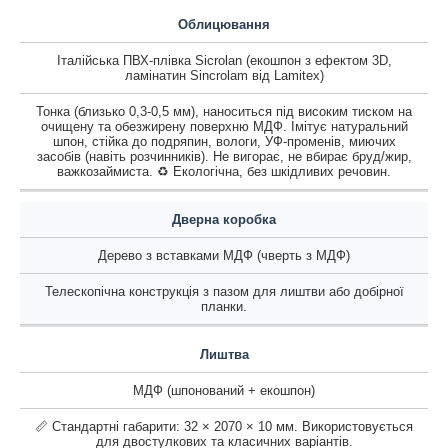
Облицювання
Італійська ПВХ-плівка Sicrolan (екошпон з ефектом 3D,
ламінатин Sincrolam від Lamitex)
Тонка (близько 0,3-0,5 мм), наноситься під високим тиском на
очищену та обезжирену поверхню МДФ. Імітує натуральний
шпон, стійка до подряпин, вологи, УФ-променів, миючих
засобів (навіть розчинників). Не вигорає, не вбирає бруд/жир,
важкозаймиста. ♻️ Екологічна, без шкідливих речовин.
Дверна коробка
Дерево з вставками МДФ (чверть з МДФ)
Телескопічна конструкція з пазом для лиштви або добірної
планки.
Лиштва
МДФ (шпонований + екошпон)
📏 Стандартні габарити: 32 × 2070 × 10 мм. Використовується
для двостулкових та класичних варіантів.