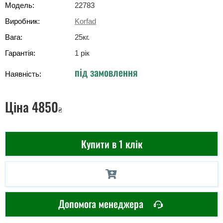
Модель:
22783
Виробник:
Korfad
Вага:
25
кг
.
Гарантія:
1 рік
під замовлення
Наявність:
Ціна
4850
₴
Купити в 1 клік
Допомога менеджера