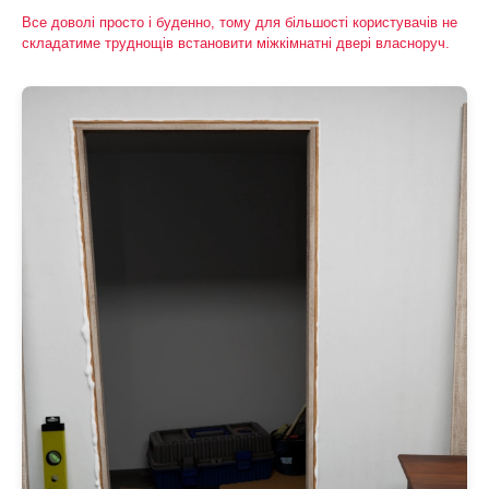
Все доволі просто і буденно, тому для більшості користувачів не
складатиме труднощів встановити міжкімнатні двері власноруч.