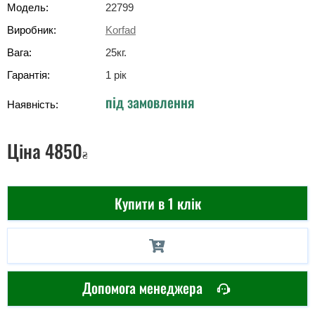
Модель:
22799
Виробник:
Korfad
Вага:
25
кг
.
Гарантія:
1 рік
під замовлення
Наявність:
Ціна
4850
₴
Купити в 1 клік
Допомога менеджера