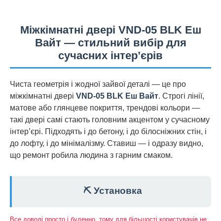
Міжкімнатні двері VND-05 BLK Еш
Вайт — стильний вибір для
сучасних інтер’єрів
Чиста геометрія і жодної зайвої деталі — це про
міжкімнатні двері
VND-05 BLK Еш Вайт
. Строгі лінії,
матове або глянцеве покриття, трендові кольори —
такі двері самі стають головним акцентом у сучасному
інтер’єрі. Підходять і до бетону, і до білосніжних стін, і
до лофту, і до мінімалізму. Ставиш — і одразу видно,
що ремонт робила людина з гарним смаком.
⛏️ Установка
Все доволі просто і буденно, тому для більшості користувачів не