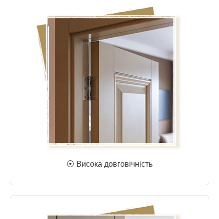
⦿ Висока довговічність