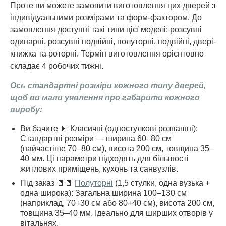
Проте ви можете замовити виготовлення цих дверей з
індивідуальними розмірами та форм-фактором. До
замовлення доступні такі типи цієї моделі: розсувні
одинарні, розсувні подвійні, полуторні, подвійні, двері-
книжка та роторні. Термін виготовлення орієнтовно
складає 4 робочих тижні.
Ось стандартні розміри кожного типу дверей,
щоб ви мали уявлення про габарити кожного
виробу:
Ви бачите 🚪 Класичні (одностулкові розпашні):
Стандартні розміри — ширина 60–80 см
(найчастіше 70–80 см), висота 200 см, товщина 35–
40 мм. Ці параметри підходять для більшості
житлових приміщень, кухонь та санвузлів.
Під заказ 🚪🚪
Полуторні
(1,5 стулки, одна вузька +
одна широка): Загальна ширина 100–130 см
(наприклад, 70+30 см або 80+40 см), висота 200 см,
товщина 35–40 мм. Ідеально для ширших отворів у
вітальнях.