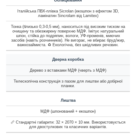
Облицювання
Італійська ПВХ-плівка Sicrolan (екошпон з ефектом 3D,
ламінатин Sincrolam від Lamitex)
Тонка (близько 0,3-0,5 мм), наноситься під високим тиском на
очищену та обезжирену поверхню МДФ. Імітує натуральний
шпон, стійка до подряпин, вологи, УФ-променів, миючих
засобів (навіть розчинників). Не вигорає, не вбирає бруд/жир,
важкозаймиста. ♻️ Екологічна, без шкідливих речовин.
Дверна коробка
Дерево з вставками МДФ (чверть з МДФ)
Телескопічна конструкція з пазом для лиштви або добірної
планки.
Лиштва
МДФ (шпонований + екошпон)
📏 Стандартні габарити: 32 × 2070 × 10 мм. Використовується
для двостулкових та класичних варіантів.