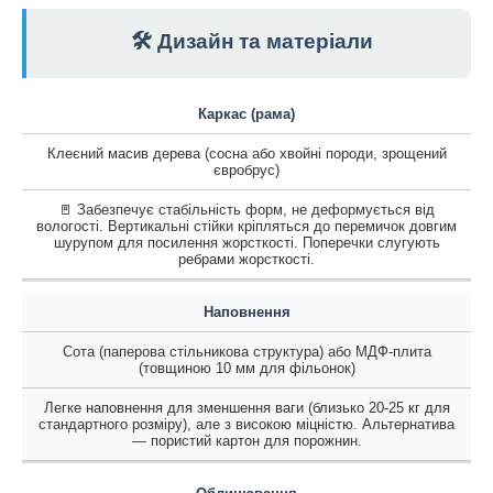
🛠️ Дизайн та матеріали
Каркас (рама)
Клеєний масив дерева (сосна або хвойні породи, зрощений
євробрус)
🚪 Забезпечує стабільність форм, не деформується від
вологості. Вертикальні стійки кріпляться до перемичок довгим
шурупом для посилення жорсткості. Поперечки слугують
ребрами жорсткості.
Наповнення
Сота (паперова стільникова структура) або МДФ-плита
(товщиною 10 мм для фільонок)
Легке наповнення для зменшення ваги (близько 20-25 кг для
стандартного розміру), але з високою міцністю. Альтернатива
— пористий картон для порожнин.