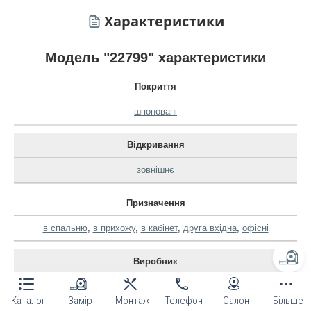
Характеристики
Модель "22799" характеристики
Покриття
шпоновані
Відкривання
зовнішнє
Призначення
в спальню
,
в прихожу
,
в кабінет
,
друга вхідна
,
офісні
Виробник
korfad
Каталог
Замір
Монтаж
Телефон
Салон
Більше