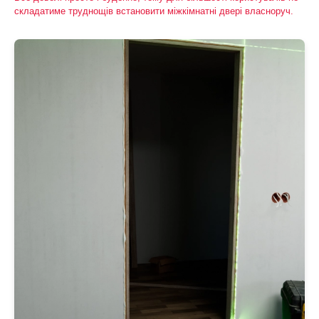
складатиме труднощів встановити міжкімнатні двері власноруч.