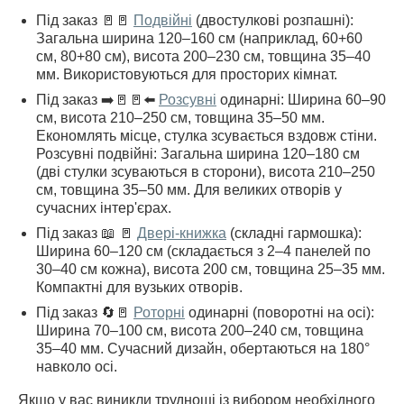
Під заказ 🚪🚪
Подвійні
(двостулкові розпашні):
Загальна ширина 120–160 см (наприклад, 60+60
см, 80+80 см), висота 200–230 см, товщина 35–40
мм. Використовуються для просторих кімнат.
Під заказ ➡️🚪🚪⬅️
Розсувні
одинарні: Ширина 60–90
см, висота 210–250 см, товщина 35–50 мм.
Економлять місце, стулка зсувається вздовж стіни.
Розсувні подвійні: Загальна ширина 120–180 см
(дві стулки зсуваються в сторони), висота 210–250
см, товщина 35–50 мм. Для великих отворів у
сучасних інтер'єрах.
Під заказ 📖 🚪
Двері-книжка
(складні гармошка):
Ширина 60–120 см (складається з 2–4 панелей по
30–40 см кожна), висота 200 см, товщина 25–35 мм.
Компактні для вузьких отворів.
Під заказ 🔄🚪
Роторні
одинарні (поворотні на осі):
Ширина 70–100 см, висота 200–240 см, товщина
35–40 мм. Сучасний дизайн, обертаються на 180°
навколо осі.
Якщо у вас виникли труднощі із вибором необхідного