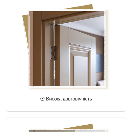
⦿ Висока довговічність