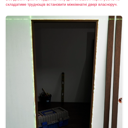
складатиме труднощів встановити міжкімнатні двері власноруч.