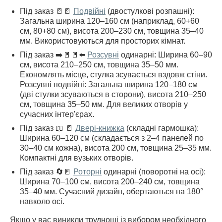
Під заказ 🚪🚪
Подвійні
(двостулкові розпашні):
Загальна ширина 120–160 см (наприклад, 60+60
см, 80+80 см), висота 200–230 см, товщина 35–40
мм. Використовуються для просторих кімнат.
Під заказ ➡️🚪🚪⬅️
Розсувні
одинарні: Ширина 60–90
см, висота 210–250 см, товщина 35–50 мм.
Економлять місце, стулка зсувається вздовж стіни.
Розсувні подвійні: Загальна ширина 120–180 см
(дві стулки зсуваються в сторони), висота 210–250
см, товщина 35–50 мм. Для великих отворів у
сучасних інтер'єрах.
Під заказ 📖 🚪
Двері-книжка
(складні гармошка):
Ширина 60–120 см (складається з 2–4 панелей по
30–40 см кожна), висота 200 см, товщина 25–35 мм.
Компактні для вузьких отворів.
Під заказ 🔄🚪
Роторні
одинарні (поворотні на осі):
Ширина 70–100 см, висота 200–240 см, товщина
35–40 мм. Сучасний дизайн, обертаються на 180°
навколо осі.
Якщо у вас виникли труднощі із вибором необхідного