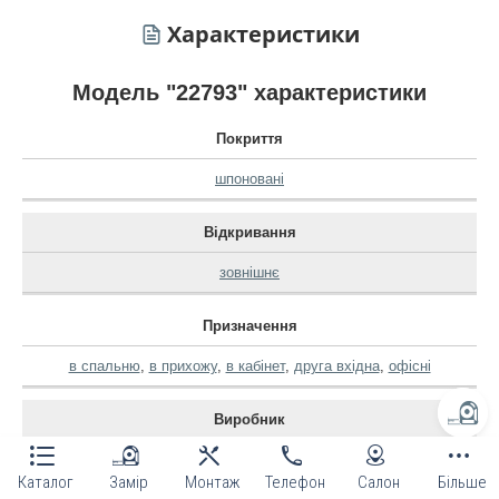
Характеристики
Модель "22793" характеристики
Покриття
шпоновані
Відкривання
зовнішнє
Призначення
в спальню
,
в прихожу
,
в кабінет
,
друга вхідна
,
офісні
Виробник
korfad
Каталог
Замір
Монтаж
Телефон
Салон
Більше