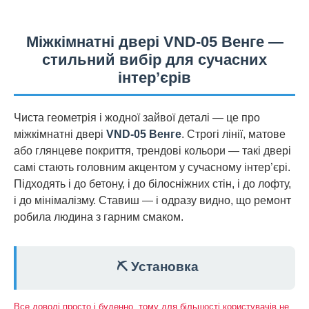
Міжкімнатні двері VND-05 Венге —
стильний вибір для сучасних
інтер’єрів
Чиста геометрія і жодної зайвої деталі — це про
міжкімнатні двері
VND-05 Венге
. Строгі лінії, матове
або глянцеве покриття, трендові кольори — такі двері
самі стають головним акцентом у сучасному інтер’єрі.
Підходять і до бетону, і до білосніжних стін, і до лофту,
і до мінімалізму. Ставиш — і одразу видно, що ремонт
робила людина з гарним смаком.
⛏️ Установка
Все доволі просто і буденно, тому для більшості користувачів не