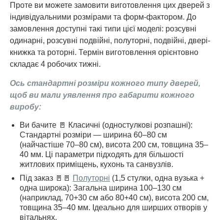
Проте ви можете замовити виготовлення цих дверей з
індивідуальними розмірами та форм-фактором. До
замовлення доступні такі типи цієї моделі: розсувні
одинарні, розсувні подвійні, полуторні, подвійні, двері-
книжка та роторні. Термін виготовлення орієнтовно
складає 4 робочих тижні.
Ось стандартні розміри кожного типу дверей,
щоб ви мали уявлення про габарити кожного
виробу:
Ви бачите 🚪 Класичні (одностулкові розпашні):
Стандартні розміри — ширина 60–80 см
(найчастіше 70–80 см), висота 200 см, товщина 35–
40 мм. Ці параметри підходять для більшості
житлових приміщень, кухонь та санвузлів.
Під заказ 🚪🚪
Полуторні
(1,5 стулки, одна вузька +
одна широка): Загальна ширина 100–130 см
(наприклад, 70+30 см або 80+40 см), висота 200 см,
товщина 35–40 мм. Ідеально для ширших отворів у
вітальнях.