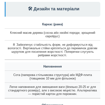
🛠️ Дизайн та матеріали
Каркас (рама)
Клеєний масив дерева (сосна або хвойні породи, зрощений
євробрус)
🚪 Забезпечує стабільність форм, не деформується від
вологості. Вертикальні стійки кріпляться до перемичок довгим
шурупом для посилення жорсткості. Поперечки слугують
ребрами жорсткості.
Наповнення
Сота (паперова стільникова структура) або МДФ-плита
(товщиною 10 мм для фільонок)
Легке наповнення для зменшення ваги (близько 20-25 кг для
стандартного розміру), але з високою міцністю. Альтернатива
— пористий картон для порожнин.