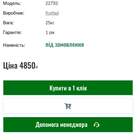
Модель:
22793
Виробник:
Korfad
Вага:
25
кг
.
Гарантія:
1 рік
під замовлення
Наявність:
Ціна
4850
₴
Купити в 1 клік
Допомога менеджера