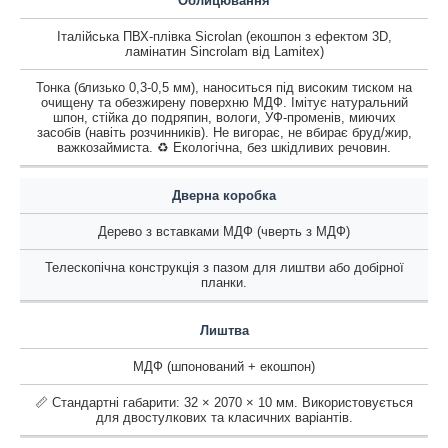
Облицювання
Італійська ПВХ-плівка Sicrolan (екошпон з ефектом 3D,
ламінатин Sincrolam від Lamitex)
Тонка (близько 0,3-0,5 мм), наноситься під високим тиском на
очищену та обезжирену поверхню МДФ. Імітує натуральний
шпон, стійка до подряпин, вологи, УФ-променів, миючих
засобів (навіть розчинників). Не вигорає, не вбирає бруд/жир,
важкозаймиста. ♻️ Екологічна, без шкідливих речовин.
Дверна коробка
Дерево з вставками МДФ (чверть з МДФ)
Телескопічна конструкція з пазом для лиштви або добірної
планки.
Лиштва
МДФ (шпонований + екошпон)
📏 Стандартні габарити: 32 × 2070 × 10 мм. Використовується
для двостулкових та класичних варіантів.