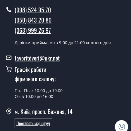
полотен?
(098) 524 95 70
Так робимо. Монтаж дверних полотен проводиться
(050) 843 20 80
згідно з чергою, у всі дні крім неділі.
(063) 999 26 97
Скільки коштує встановлення дверей
Esmi ПО?
Дзвінки приймаємо з 9.00 до 21.00 кожного дня
Вартість встановлення дверей Esmi ПО - от 1800 грн.
favoritdveri@ukr.net
Можна на сьогодні викликати
Графік роботи
замірника?
фірмового салону:
Так можна.
Пн.- Пт. з 10.00 до 19.00
У вас є в наявності готові дверні
Сб. з 10.00 до 16.00
полотна?
м. Київ, просп. Бажана, 14
Так, ми маємо великий асортимент готових дверних
полотен.
Прокласти маршруут
Ви робите нестандартні міжкімнатні