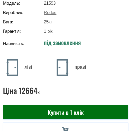
Модель:
21593
Виробник:
Rodos
Вага:
25
кг
.
Гарантія:
1 рік
під замовлення
Наявність:
ліві
праві
Ціна
12664
₴
Купити в 1 клік