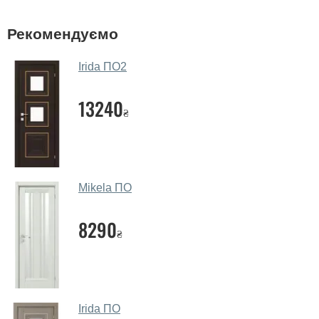
фірмовому салоні-магазині.
У вас великий магазин?
Рекомендуємо
Так, у нас великий вибір міжкімнатних та вхідних
Irida ПО2
дверей.
Чи допомагаєте ви вибрати дверні
13240
₴
полотна?
Так. Ми консультуємо покупців
по телефону
, через
месенджери, онлайн-чат або безпосередньо в нашому
салоні-магазині.
Mikela ПО
Які основні особливості та переваги
ваших міжкімнатних дверей?
8290
₴
Каркас полотна міжкімнатних дверей виготовляється з
євробрусу (власного сушіння), що покривається МДФ
накладками товщиною 20 мм. Завдяки такій товщині
МДФ, вся конструкція виходить дуже міцною та
Irida ПО