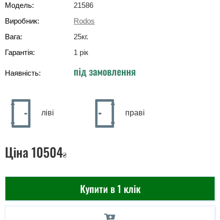
Модель:
21586
Виробник:
Rodos
Вага:
25
кг
.
Гарантія:
1 рік
під замовлення
Наявність:
ліві
праві
Ціна
10504
₴
Купити в 1 клік