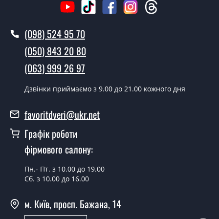
Ви робите установку дверних
полотен?
(098) 524 95 70
Так робимо. Монтаж дверних полотен проводиться
(050) 843 20 80
згідно з чергою, у всі дні крім неділі.
(063) 999 26 97
Скільки коштує встановлення дверей
Franceska ПО?
Дзвінки приймаємо з 9.00 до 21.00 кожного дня
Вартість встановлення дверей Franceska ПО - от 1800
favoritdveri@ukr.net
грн.
Графік роботи
Можна на сьогодні викликати
замірника?
фірмового салону:
Так можна.
Пн.- Пт. з 10.00 до 19.00
Сб. з 10.00 до 16.00
У вас є в наявності готові дверні
полотна?
м. Київ, просп. Бажана, 14
Так, ми маємо великий асортимент готових дверних