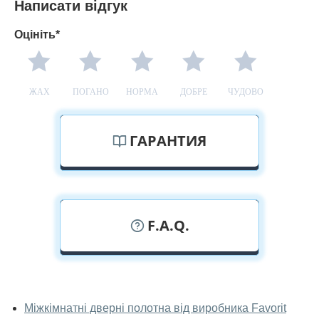
Написати відгук
Оцініть*
ЖАХ
ПОГАНО
НОРМА
ДОБРЕ
ЧУДОВО
ГАРАНТИЯ
F.A.Q.
У вас можна подивитися дверні
полотна наживо?
Міжкімнатні дверні полотна від виробника Favorit