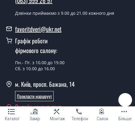
(063) 999 26 97
Скільки коштує встановлення дверей
Master Полустекло?
Дзвінки приймаємо з 9.00 до 21.00 кожного дня
Вартість встановлення дверей Master Полустекло - от
favoritdveri@ukr.net
1800 грн.
Графік роботи
Можна на сьогодні викликати
замірника?
фірмового салону:
Так можна.
Пн.- Пт. з 10.00 до 19.00
Сб. з 10.00 до 16.00
У вас є в наявності готові дверні
полотна?
м. Київ, просп. Бажана, 14
Так, ми маємо великий асортимент готових дверних
Прокласти маршруут
полотен.
Онлайн консультант
Ви робите нестандартні міжкімнатні
двері?
Каталог
Замір
Монтаж
Телефон
Салон
Більше
Так, ми можемо виготовити міжкімнатні двері
нестандартних розмірів.