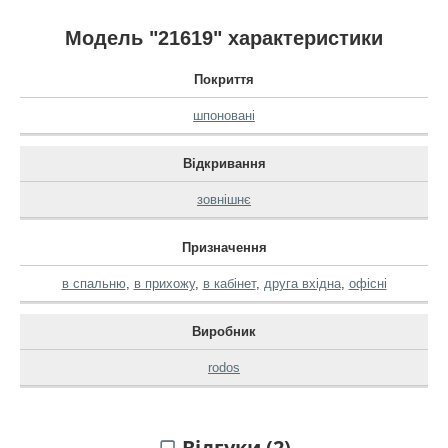
Модель "21619" характеристики
Покриття
шпоновані
Відкривання
зовнішнє
Призначення
в спальню
,
в прихожу
,
в кабінет
,
друга вхідна
,
офісні
Виробник
rodos
Відгуки (2)