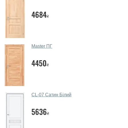
дверей.
Чи допомагаєте ви вибрати дверні
4684
₴
полотна?
Так. Ми консультуємо покупців
по телефону
, через
месенджери, онлайн-чат або безпосередньо в нашому
салоні-магазині.
Master ПГ
Які основні особливості та переваги
ваших міжкімнатних дверей?
4450
₴
Каркас полотна міжкімнатних дверей виготовляється з
євробрусу (власного сушіння), що покривається МДФ
накладками товщиною 20 мм. Завдяки такій товщині
МДФ, вся конструкція виходить дуже міцною та
CL-07 Сатин Білий
надійною.
5636
Які дверні полотна порадите?
₴
Наші рекомендації залежать від необхідних
параметрів, бюджету та інших факторів. Підбір