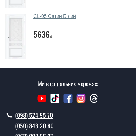
дверних полотен проводиться індивідуально для
кожного відвідувача.
CL-05 Сатин Білий
Заміри дверей робите?
5636
₴
Так, робимо. Наші фахівці можуть зробити замір та
консультацію на виїзді. Кожен співробітник має з
собою каталоги кольорів та візерунків. Після виміру та
консультації Ви можете оформити заявку, не
відвідуючи наш офіс.
Скільки коштує викликати замірника?
Ми в соціальних мережах:
Виклик замірника-консультанта коштує 500 грн.
Ви робите установку дверних
полотен?
(098) 524 95 70
Так робимо. Монтаж дверних полотен проводиться
(050) 843 20 80
згідно з чергою, у всі дні крім неділі.