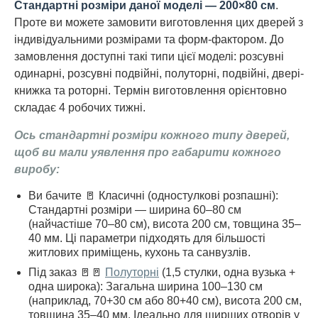
Стандартні розміри даної моделі — 200×80 см
.
Проте ви можете замовити виготовлення цих дверей з
індивідуальними розмірами та форм-фактором. До
замовлення доступні такі типи цієї моделі: розсувні
одинарні, розсувні подвійні, полуторні, подвійні, двері-
книжка та роторні. Термін виготовлення орієнтовно
складає 4 робочих тижні.
Ось стандартні розміри кожного типу дверей,
щоб ви мали уявлення про габарити кожного
виробу:
Ви бачите 🚪 Класичні (одностулкові розпашні):
Стандартні розміри — ширина 60–80 см
(найчастіше 70–80 см), висота 200 см, товщина 35–
40 мм. Ці параметри підходять для більшості
житлових приміщень, кухонь та санвузлів.
Під заказ 🚪🚪
Полуторні
(1,5 стулки, одна вузька +
одна широка): Загальна ширина 100–130 см
(наприклад, 70+30 см або 80+40 см), висота 200 см,
товщина 35–40 мм. Ідеально для ширших отворів у