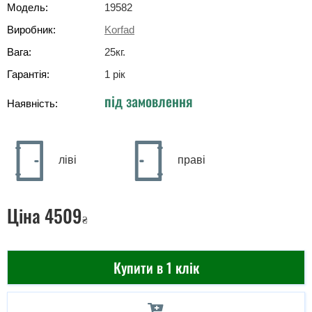
Модель:
19582
Виробник:
Korfad
Вага:
25
кг
.
Гарантія:
1 рік
під замовлення
Наявність:
ліві
праві
Ціна
4509
₴
Купити в 1 клік