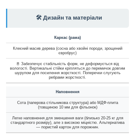
🛠️ Дизайн та матеріали
Каркас (рама)
Клеєний масив дерева (сосна або хвойні породи, зрощений
євробрус)
🚪 Забезпечує стабільність форм, не деформується від
вологості. Вертикальні стійки кріпляться до перемичок довгим
шурупом для посилення жорсткості. Поперечки слугують
ребрами жорсткості.
Наповнення
Сота (паперова стільникова структура) або МДФ-плита
(товщиною 10 мм для фільонок)
Легке наповнення для зменшення ваги (близько 20-25 кг для
стандартного розміру), але з високою міцністю. Альтернатива
— пористий картон для порожнин.