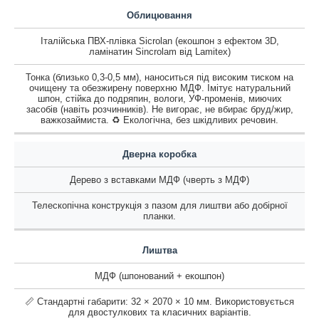
Облицювання
Італійська ПВХ-плівка Sicrolan (екошпон з ефектом 3D,
ламінатин Sincrolam від Lamitex)
Тонка (близько 0,3-0,5 мм), наноситься під високим тиском на
очищену та обезжирену поверхню МДФ. Імітує натуральний
шпон, стійка до подряпин, вологи, УФ-променів, миючих
засобів (навіть розчинників). Не вигорає, не вбирає бруд/жир,
важкозаймиста. ♻️ Екологічна, без шкідливих речовин.
Дверна коробка
Дерево з вставками МДФ (чверть з МДФ)
Телескопічна конструкція з пазом для лиштви або добірної
планки.
Лиштва
МДФ (шпонований + екошпон)
📏 Стандартні габарити: 32 × 2070 × 10 мм. Використовується
для двостулкових та класичних варіантів.