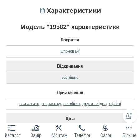
Характеристики
Модель "19582" характеристики
Покриття
шпоновані
Відкривання
зовнішнє
Призначення
в спальню
,
в прихожу
,
в кабінет
,
друга вхідна
,
офісні
Ціна
середня
Каталог
Замір
Монтаж
Телефон
Салон
Більше