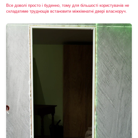
Все доволі просто і буденно, тому для більшості користувачів не
складатиме труднощів встановити міжкімнатні двері власноруч.