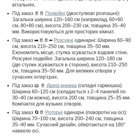
вітальнях.
Під заказ 🚪🚪
Подвійні
(двостулкові розпашні):
Загальна ширина 120–160 см (наприклад, 60+60
см, 80+80 см), висота 200–230 см, товщина 35–40
мм. Використовуються для просторих кімнат.
Під заказ ➡️🚪🚪⬅️
Розсувні
одинарні: Ширина 60–90
см, висота 210–250 см, товщина 35–50 мм.
Економлять місце, стулка зсувається вздовж стіни.
Розсувні подвійні: Загальна ширина 120–180 см
(дві стулки зсуваються в сторони), висота 210–250
см, товщина 35–50 мм. Для великих отворів у
сучасних інтер'єрах.
Під заказ 📖 🚪
Двері-книжка
(складні гармошка):
Ширина 60–120 см (складається з 2–4 панелей по
30–40 см кожна), висота 200 см, товщина 25–35 мм.
Компактні для вузьких отворів.
Під заказ 🔄🚪
Роторні
одинарні (поворотні на осі):
Ширина 70–100 см, висота 200–240 см, товщина
35–40 мм. Сучасний дизайн, обертаються на 180°
навколо осі.