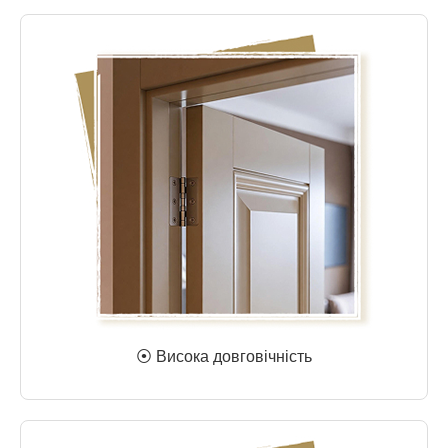
⦿ Висока довговічність