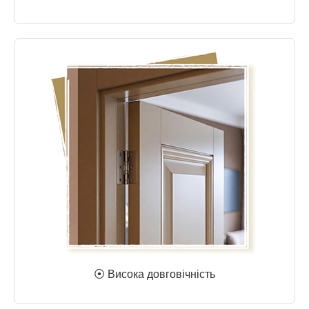
⦿ Висока довговічність