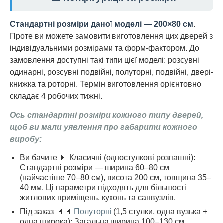
Стандартні розміри даної моделі — 200×80 см
.
Проте ви можете замовити виготовлення цих дверей з
індивідуальними розмірами та форм-фактором. До
замовлення доступні такі типи цієї моделі: розсувні
одинарні, розсувні подвійні, полуторні, подвійні, двері-
книжка та роторні. Термін виготовлення орієнтовно
складає 4 робочих тижні.
Ось стандартні розміри кожного типу дверей,
щоб ви мали уявлення про габарити кожного
виробу:
Ви бачите 🚪 Класичні (одностулкові розпашні):
Стандартні розміри — ширина 60–80 см
(найчастіше 70–80 см), висота 200 см, товщина 35–
40 мм. Ці параметри підходять для більшості
житлових приміщень, кухонь та санвузлів.
Під заказ 🚪🚪
Полуторні
(1,5 стулки, одна вузька +
одна широка): Загальна ширина 100–130 см