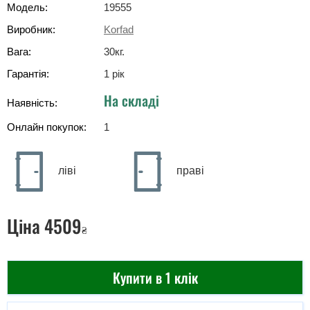
Модель:
19555
Виробник:
Korfad
Вага:
30
кг
.
Гарантія:
1 рік
На складі
Наявність:
Онлайн покупок:
1
ліві
праві
Ціна
4509
₴
Купити в 1 клік