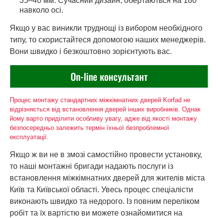
35–40 мм. Сучасний дизайн, обертаються на 180°
навколо осі.
Якщо у вас виникли труднощі із вибором необхідного
типу, то скористайтеся допомогою наших менеджерів.
Вони швидко і безкоштовно зорієнтують вас.
On-line консультант
Процес монтажу стандартних міжкімнатних дверей Korfad не
відрізняється від встановлення дверей інших виробників. Однак
йому варто приділити особливу увагу, адже від якості монтажу
безпосередньо залежить термін їхньої безпроблемної
експлуатації.
Якщо ж ви не в змозі самостійно провести установку,
то наші монтажні бригади надають послуги із
встановлення міжкімнатних дверей для жителів міста
Київ та Київської області. Увесь процес спеціалісти
виконають швидко та недорого. Із повним переліком
робіт та їх вартістю ви можете ознайомитися на