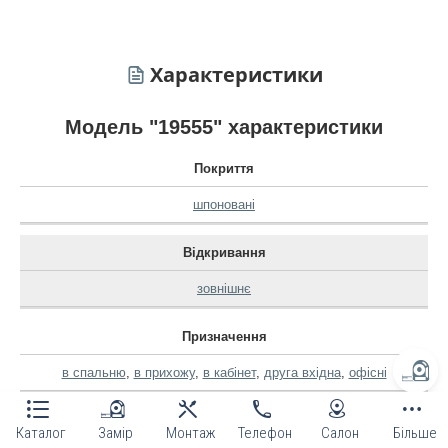
Характеристики
Модель "19555" характеристики
Покриття
шпоновані
Відкривання
зовнішнє
Призначення
в спальню
,
в прихожу
,
в кабінет
,
друга вхідна
,
офісні
Ціна
Каталог
Замір
Монтаж
Телефон
Салон
Більше