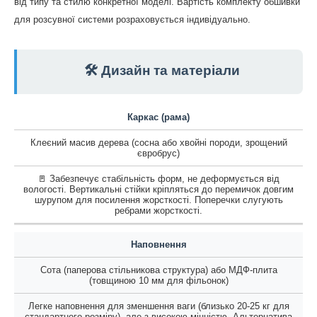
від типу та стилю конкретної моделі. Вартість комплекту обшивки
для розсувної системи розраховується індивідуально.
🛠️ Дизайн та матеріали
Каркас (рама)
Клеєний масив дерева (сосна або хвойні породи, зрощений
євробрус)
🚪 Забезпечує стабільність форм, не деформується від
вологості. Вертикальні стійки кріпляться до перемичок довгим
шурупом для посилення жорсткості. Поперечки слугують
ребрами жорсткості.
Наповнення
Сота (паперова стільникова структура) або МДФ-плита
(товщиною 10 мм для фільонок)
Легке наповнення для зменшення ваги (близько 20-25 кг для
стандартного розміру), але з високою міцністю. Альтернатива