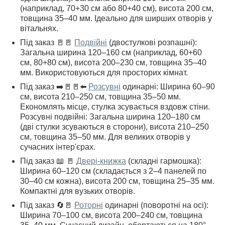
(наприклад, 70+30 см або 80+40 см), висота 200 см,
товщина 35–40 мм. Ідеально для ширших отворів у
вітальнях.
Під заказ 🚪🚪
Подвійні
(двостулкові розпашні):
Загальна ширина 120–160 см (наприклад, 60+60
см, 80+80 см), висота 200–230 см, товщина 35–40
мм. Використовуються для просторих кімнат.
Під заказ ➡️🚪🚪⬅️
Розсувні
одинарні: Ширина 60–90
см, висота 210–250 см, товщина 35–50 мм.
Економлять місце, стулка зсувається вздовж стіни.
Розсувні подвійні: Загальна ширина 120–180 см
(дві стулки зсуваються в сторони), висота 210–250
см, товщина 35–50 мм. Для великих отворів у
сучасних інтер'єрах.
Під заказ 📖 🚪
Двері-книжка
(складні гармошка):
Ширина 60–120 см (складається з 2–4 панелей по
30–40 см кожна), висота 200 см, товщина 25–35 мм.
Компактні для вузьких отворів.
Під заказ 🔄🚪
Роторні
одинарні (поворотні на осі):
Ширина 70–100 см, висота 200–240 см, товщина