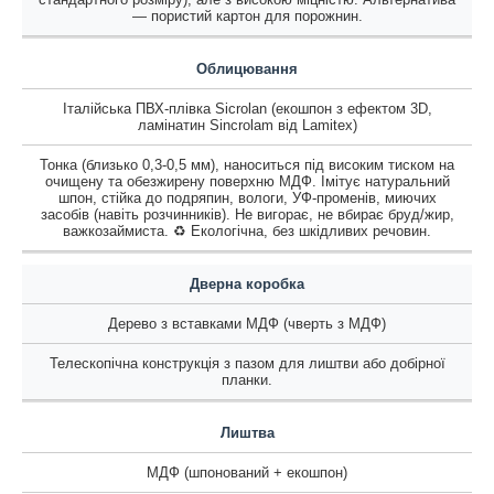
— пористий картон для порожнин.
Облицювання
Італійська ПВХ-плівка Sicrolan (екошпон з ефектом 3D,
ламінатин Sincrolam від Lamitex)
Тонка (близько 0,3-0,5 мм), наноситься під високим тиском на
очищену та обезжирену поверхню МДФ. Імітує натуральний
шпон, стійка до подряпин, вологи, УФ-променів, миючих
засобів (навіть розчинників). Не вигорає, не вбирає бруд/жир,
важкозаймиста. ♻️ Екологічна, без шкідливих речовин.
Дверна коробка
Дерево з вставками МДФ (чверть з МДФ)
Телескопічна конструкція з пазом для лиштви або добірної
планки.
Лиштва
МДФ (шпонований + екошпон)