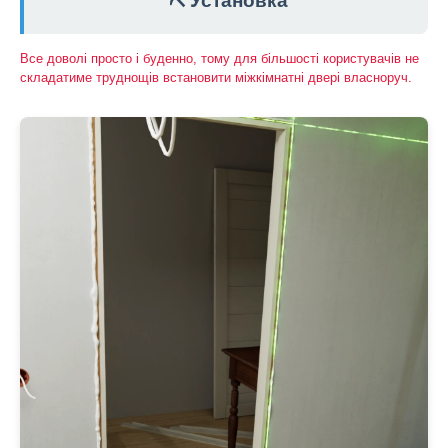
⛏️ Установка
Все доволі просто і буденно, тому для більшості користувачів не
складатиме труднощів встановити міжкімнатні двері власноруч.