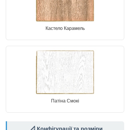
Кастело Карамель
Патіна Смокі
📐 Конфігурації та розміри