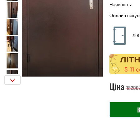
Наявність:
Онлайн покуп
лів
Ціна
18200
К