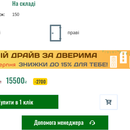
На складі
ок:
150
і
праві
15500
₴
-2700
₴
упити в 1 клік
Допомога менеджера