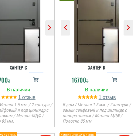
ХАНТЕР-С
ХАНТЕР-К
700
16700
₴
₴
1
1
Металл 1.5 мм. / 2 контури /
В дом / Металл 1.5 мм. / 2 контури /
ейфовый и под цилиндр с
замки сейфовый и под цилиндр с
ником / Металл-МДФ /
поворотником / Металл-МДФ /
 85 мм.
Полотно 85 мм.