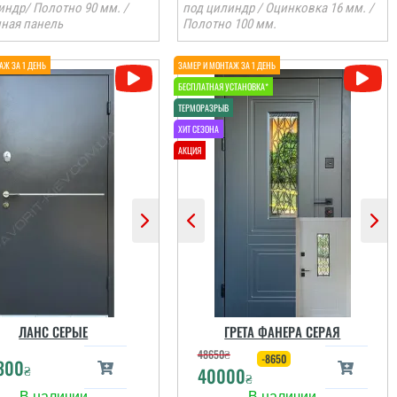
индр/ Полотно 90 мм. /
под цилиндр / Оцинковка 16 мм. /
ная панель
Полотно 100 мм.
ЛАНС СЕРЫЕ
ГРЕТА ФАНЕРА СЕРАЯ
48650
₴
-8650
300
₴
40000
₴