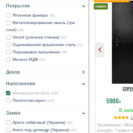
Покрытие
Яхтенная фанера
(40)
Металлизированная эмаль (три
слоя)
(26)
Vinorit (уличная пленка)
(82)
Оцинкованная крашенная сталь
(27)
Порошковое напыление
(39)
Металл-МДФ
(37)
Декор
Наполнение
СОРЕ
Минеральная вата
(236)
5900
Пенополистирол
₴
(243)
Замки
Apecs сейфовый (Украина)
(83)
Технические / Мета
Avers под цилиндр (Украина)
контура / 1 замок 
(81)