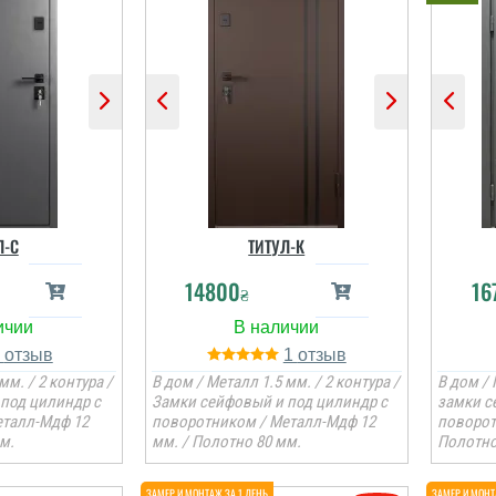
Л-C
ТИТУЛ-К
14800
16
₴
1
1
мм. / 2 контура /
В дом / Металл 1.5 мм. / 2 контура /
В дом / 
под цилиндр с
Замки сейфовый и под цилиндр с
замки с
еталл-Мдф 12
поворотником / Металл-Мдф 12
поворот
м.
мм. / Полотно 80 мм.
Полотно