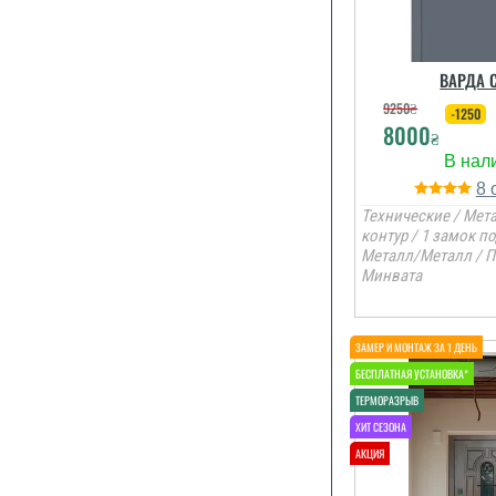
ВАРДА 
9250
₴
-1250
8000
₴
8
Технические / Мета
контур / 1 замок п
Металл/Металл / П
Минвата