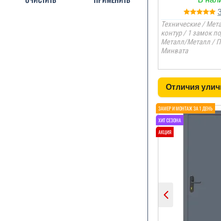
Технические / Метал
контур / 1 замок по
Металл/Металл / П
Минвата
Отличия улич