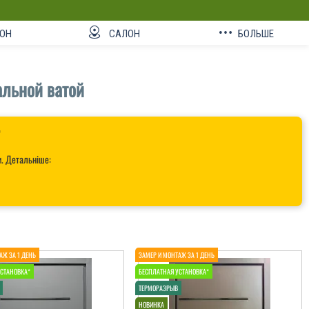
ОН
САЛОН
БОЛЬШЕ
льной ватой

и. Детальніше: