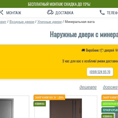
БЕСПЛАТНЫЙ МОНТАЖ! СКИДКА ДО 15%!
СОБСТВЕННОЕ ПРОИЗВОДСТВО-НЕ ПЕРЕПЛАЧИВАЙ!
МОНТАЖ
ДОСТАВКА
ТЕЛЕФ
орит
/
Входные двери
/
Уличные двери
/
Минеральная вата
Наружные двери с минера
🚚 Виробник 📦 дверей 
У нас для вас є особливі умови доставк
(098) 524 95 70
дешевле
дороже