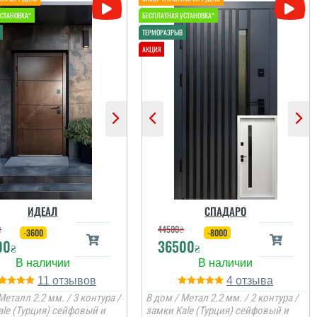
ИДЕАЛ
СПАДАРО
₴
44500
₴
-3600
-8000
00
36500
₴
₴
11
4
Металл 2.2 мм. / 3 контура /
В дом / Метал 2.2 мм. / 2 контура /
ale (Турция) сейфовый и
замки Kale (Турция) сейфовый и