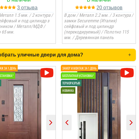
3
20
Металл 1.5 мм. / 2 контура /
В дом / Металл 2.2 мм. / 3 контура /
ейфовый и под цилиндр з
замки Securemme (Италия)
ником / Металл/МДФ /
сейфовый и под цилиндр
 65 мм.
(перекодируемый) / Полотно 115
мм. / Деревянная панель
ыбрать уличные двери для дома?
+