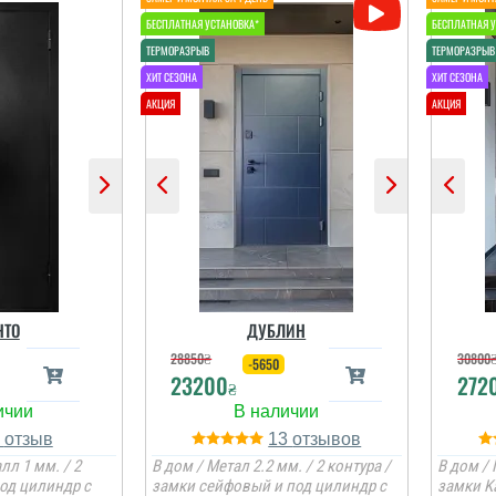
НТО
ДУБЛИН
28850
₴
30800
-5650
23200
272
₴
1
13
лл 1 мм. / 2
В дом / Метал 2.2 мм. / 2 контура /
В дом / 
под цилиндр с
замки сейфовый и под цилиндр с
замки K