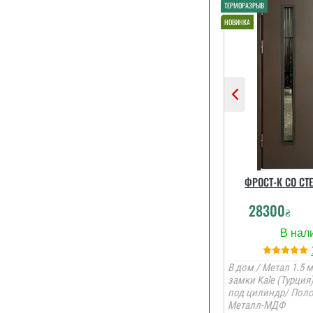
ФРОСТ-К СО СТ
28300
₴
В дом / Метал 1.5 м
замки Kale (Турция
под цилиндр/ Поло
Металл-МДФ