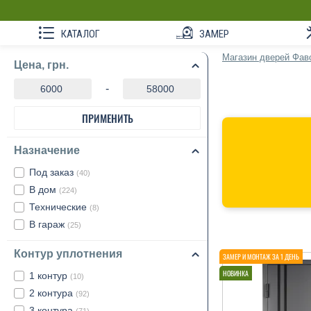
КАТАЛОГ
ЗАМЕР
Магазин дверей Фав
Цена, грн.
-
ПРИМЕНИТЬ
Назначение
Под заказ
(40)
В дом
(224)
Технические
(8)
В гараж
(25)
Контур уплотнения
1 контур
(10)
2 контура
(92)
3 контура