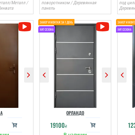
талл/Металл /
поворотником / Деревянная
под цил
Минвата
панель
Деревян
А
ОРЛАНДО
19100
12
₴