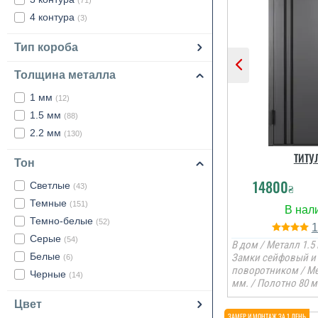
(71)
4 контура
(3)
Тип короба
Толщина металла
1 мм
(12)
1.5 мм
(88)
2.2 мм
(130)
ТИТУ
Тон
14800
Светлые
₴
(43)
Темные
(151)
Темно-белые
(52)
Серые
(54)
В дом / Металл 1.5 
Белые
Замки сейфовый и 
(6)
поворотником / М
Черные
(14)
мм. / Полотно 80 м
Цвет