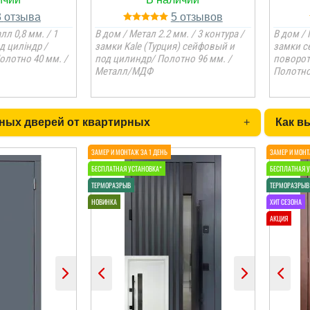
3
5
л 0,8 мм. / 1
В дом / Метал 2.2 мм. / 3 контура /
В дом / 
д циліндр /
замки Kale (Турция) сейфовый и
замки с
олотно 40 мм. /
под цилиндр/ Полотно 96 мм. /
поворот
Металл/МДФ
Полотно
ных дверей от квартирных
+
Как в