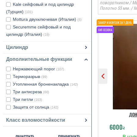
поворотником / Ме
Kale сейфовый и под цилиндр
Полотно 55 мм. / 
(Турция)
(101)
Mottura двухключевая (Италия)
(6)
Securemme сейфовый и под
цилиндр (Италия)
(19)
Цилиндр
Дополнительные функции
Нержавеющий порог
(107)
Терморазрыв
(99)
Утопленная броненакладка
(142)
Три антисреза
(66)
Три петли
(163)
Защита от солнца
(142)
ДОН
Класс взломостойкости
6000
₴
ОЧИСТИТЬ
ПРИМЕНИТЬ