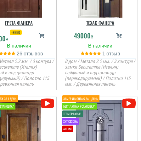
ГРЕТА ФАНЕРА
ТЕХАС ФАНЕРА
₴
-8650
49000
₴
00
₴
26
1
Металл 2.2 мм. / 3 контура /
В дом / Металл 2.2 мм. / 3 контура /
ecuremme (Италия)
замки Securemme (Италия)
й и под цилиндр
сейфовый и под цилиндр
дируемый) / Полотно 115
(перекодируемый) / Полотно 115
еревянная панель
мм. / Деревянная панель