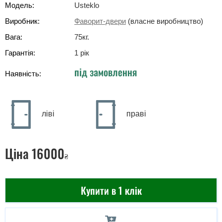
Модель:
Usteklo
Виробник:
Фаворит-двери
(власне виробництво)
Вага:
75
кг
.
Гарантія:
1 рік
під замовлення
Наявність:
ліві
праві
Ціна
16000
₴
Купити в 1 клік