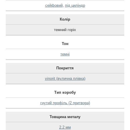
сейфовий
,
під циліндр
Колір
темний горіх
Тон
темні
Покриття
vinorit (вулична плівка)
Тип коробу
гнутий профіль (2 притвора)
Товщина металу
2.2 мм