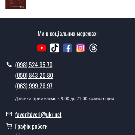
Так робимо. Монтаж вуличних дверей проводиться
згідно з чергою, у всі дні крім неділі.
Скільки коштує установка дверей
Usteklo?
Ми в соціальних мережах:
Вартість встановлення дверей Usteklo - від 1600 грн.
Як швидко можете встановити двері
Usteklo?
(098) 524 95 70
У той самий день протягом кількох годин, за умови
(050) 843 20 80
наявності їх на складі, чи наступного дня.
(063) 999 26 97
Чи можна на сьогодні викликати
замірника?
Дзвінки приймаємо з 9.00 до 21.00 кожного дня
Так можна.
favoritdveri@ukr.net
У вас є в наявності готові вуличні
Графік роботи
двері?