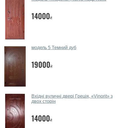
Наші рекомендації залежать від необхідних
14000
параметрів, бюджету та інших факторів. Підбір
₴
вуличних дверей проводиться індивідуально для
кожного відвідувача.
Заміри дверей робите?
модель 5 Темний дуб
Так, робимо. Наші фахівці можуть зробити замір та
консультацію на виїзді. Кожен співробітник має із
19000
₴
собою каталоги кольорів та візерунків. Після виміру та
консультації Ви можете оформити заявку, не
відвідуючи наш офіс.
Скільки коштує викликати замірника?
Вхідні вуличні двері Греція, «Vinorit» з
двох сторін
Виклик замірника-консультанта коштує 450 грн.
Ви робите установку вуличних
14000
дверей?
₴