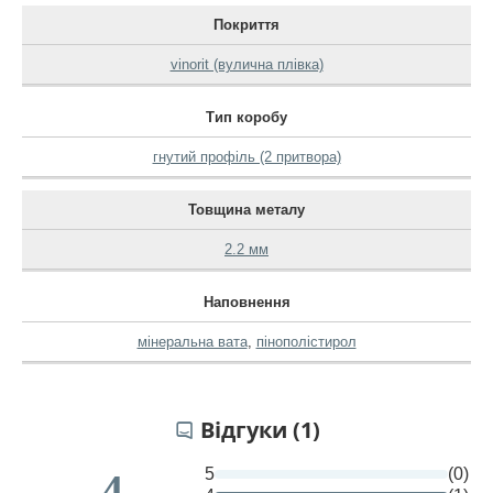
Покриття
vinorit (вулична плівка)
Тип коробу
гнутий профіль (2 притвора)
Товщина металу
2.2 мм
Наповнення
мінеральна вата
,
пінополістирол
Відгуки (1)
5
(0)
4