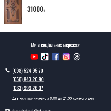
Ви робите установку вуличних
31000
дверей?
₴
Так робимо. Монтаж вуличних дверей проводиться
згідно з чергою, у всі дні крім неділі.
Скільки коштує установка дверей
Umilena?
Ми в соціальних мережах:
Вартість встановлення дверей Umilena - від 1600 грн.
Як швидко можете встановити двері
Umilena?
(098) 524 95 70
У той самий день протягом кількох годин, за умови
(050) 843 20 80
наявності їх на складі, чи наступного дня.
(063) 999 26 97
Чи можна на сьогодні викликати
замірника?
Дзвінки приймаємо з 9.00 до 21.00 кожного дня
Так можна.