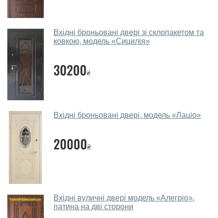
месенджери, онлайн-чат або безпосередньо в нашому
салоні-магазині.
Які вуличні двері порадите?
Вхідні броньовані двері зі склопакетом та
ковкою, модель «Сицилія»
Наші рекомендації залежать від необхідних
параметрів, бюджету та інших факторів. Підбір
30200
₴
вуличних дверей проводиться індивідуально для
кожного відвідувача.
Заміри дверей робите?
Вхідні броньовані двері, модель «Лаціо»
Так, робимо. Наші фахівці можуть зробити замір та
консультацію на виїзді. Кожен співробітник має із
20000
₴
собою каталоги кольорів та візерунків. Після виміру та
консультації Ви можете оформити заявку, не
відвідуючи наш офіс.
Скільки коштує викликати замірника?
Вхідні вуличні двері модель «Алегріо»,
патина на дві сторони
Виклик замірника-консультанта коштує 450 грн.