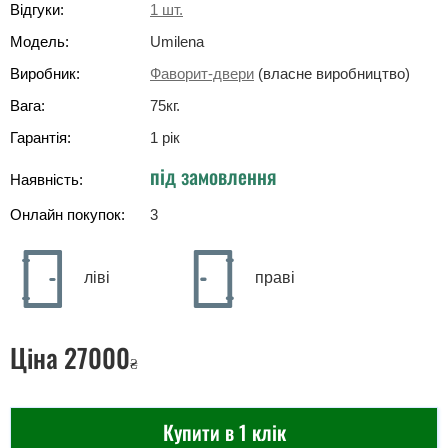
Відгуки:
1
шт.
Модель:
Umilena
Виробник:
Фаворит-двери
(власне виробництво)
Вага:
75
кг
.
Гарантія:
1 рік
під замовлення
Наявність:
Онлайн покупок:
3
ліві
праві
Ціна
27000
₴
Купити в 1 клік