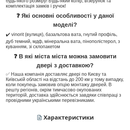
будь-якого розміру! Будь-який колір, візерунок та
комплектація замків і ручок!
❓ Які основні особливості у даної
моделі?
✔️ vinorit (вулиця), базальтова вата, гнутий профіль,
дуб темний, мдф, мінеральна вата, пінополістерол, з
куванням, зі склопакетом
❓ В які міста міста можна замовити
двері з доставкою?
✅ Наша компанія доставляє двері по Києву та
Київській області на відстань до 200 км у тому випадку,
коли покупець замовив опцію монтажу дверей. В
решту регіонів, окрім тимчасово окупованих
територій, доставка здійснюється завдяки співпраці з
провідними українськими перевізниками.
Характеристики