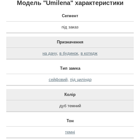
Модель "Umilena" характеристики
Сегмент
під заказ
Призначення
на дачу
,
в будинок
,
в котедж
Тип замка
сейфовий
,
під циліндр
Колір
дуб темний
Тон
темні