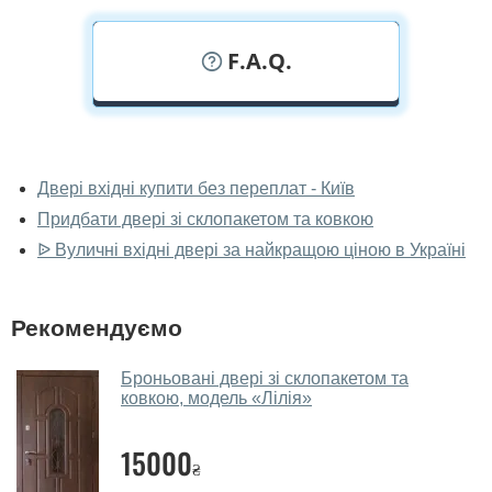
F.A.Q.
У вас можна подивитися вуличні
двері наживо?
Двері вхідні купити без переплат - Київ
Придбати двері зі склопакетом та ковкою
Так, можна подивитися вуличні двері у нашому
фірмовому салоні-магазині.
ᐉ Вуличні вхідні двері за найкращою ціною в Україні
У вас великий магазин?
Рекомендуємо
Так, у нас великий вибір міжкімнатних та вхідних
дверей.
Броньовані двері зі склопакетом та
ковкою, модель «Лілія»
Чи допомагаєте ви вибрати вуличні
двері?
15000
₴
Так. Ми консультуємо покупців
по телефону
, через