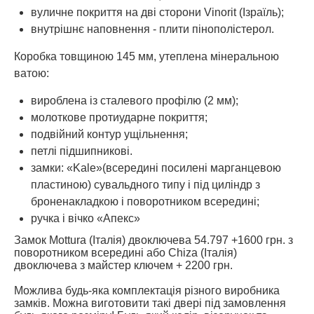
вуличне покриття на дві сторони Vinorit (Ізраїль);
внутрішнє наповнення - плити пінополістерол.
Коробка товщиною 145 мм, утеплена мінеральною
ватою:
вироблена із сталевого профілю (2 мм);
молоткове протиударне покриття;
подвійний контур ущільнення;
петлі підшипникові.
замки: «Kale»(всередині посилені марганцевою
пластиною) сувальдного типу і під циліндр з
броненакладкою і поворотником всередині;
ручка і вічко «Апекс»
Замок Mottura (Італія) двоключева 54.797 +1600 грн. з
поворотником всередині або Chiza (Італія)
двоключева з майстер ключем + 2200 грн.
Можлива будь-яка комплектація різного виробника
замків. Можна виготовити такі двері під замовлення