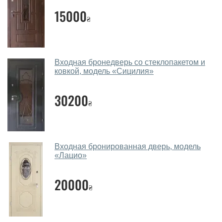
15000
₴
Да. Мы консультируем покупателей
по телефону
,
через мессенджеры, онлайн чат или непосредственно
в нашем салоне-магазине.
Какие уличные двери посоветуете?
Входная бронедверь со стеклопакетом и
ковкой, модель «Сицилия»
Наши рекомендации зависят от необходимых
параметров, Вашего бюджета и других факторов.
30200
₴
Подбор уличных дверей ведется индивидуально для
каждого посетителя.
Замеры дверей делаете?
Входная бронированная дверь, модель
Да, делаем. Наши специалисты могут произвести
«Лацио»
замер и консультацию на выезде. Каждый сотрудник
имеет с собой каталоги цветов и узоров. После
20000
₴
замера и консультации Вы можете оформить заявку
не посещая наш офис.
Сколько стоит вызвать замерщика?