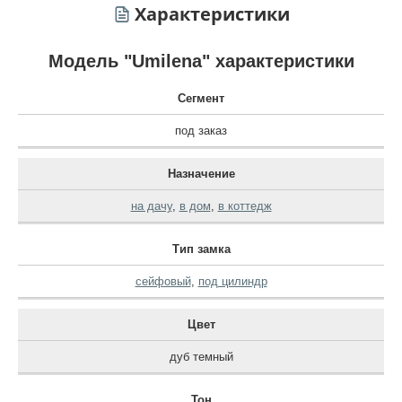
Характеристики
Модель "Umilena" характеристики
Сегмент
под заказ
Назначение
на дачу
,
в дом
,
в коттедж
Тип замка
сейфовый
,
под цилиндр
Цвет
дуб темный
Тон