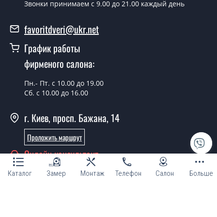
Звонки принимаем c 9.00 до 21.00 каждый день
Можно на сегодня вызвать
замерщика?
favoritdveri@ukr.net
Да можно.
График работы
У вас есть в наличии готовые
фирменого салона:
уличные двери?
Пн.- Пт. с 10.00 до 19.00
Да, мы имеем большой ассортимент готовых уличных
Сб. с 10.00 до 16.00
дверей.
г. Киев, просп. Бажана, 14
Какая стоимость самых дешевых
уличных дверей?
Проложить маршрут
От 5200 грн.
Онлайн консультант
Нужны уличные двери эконом
Каталог
Замер
Монтаж
Телефон
Салон
Больше
класса, что посоветуете?
Каждый наш совет индивидуальный, в том числе и по
© Магазин "ТМ Фаворит двери и окна 2007 - 2026"
поводу уличных дверей эконом класса. Попробуйте