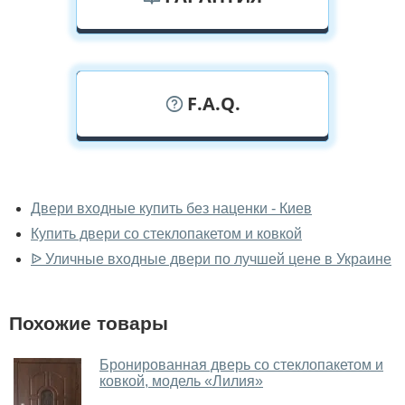
F.A.Q.
У вас можно посмотреть уличные
двери вживую?
Двери входные купить без наценки - Киев
Купить двери со стеклопакетом и ковкой
Да, можно посмотреть уличные двери в нашем
фирменном салоне-магазине.
ᐉ Уличные входные двери по лучшей цене в Украине
У вас большой магазин?
Похожие товары
Да, у нас большой выбор межкомнатных и входных
дверей.
Бронированная дверь со стеклопакетом и
ковкой, модель «Лилия»
Помогаете ли вы выбрать уличные
двери?