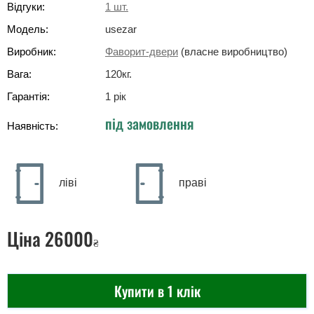
Відгуки:
1
шт.
Модель:
usezar
Виробник:
Фаворит-двери
(власне виробництво)
Вага:
120
кг
.
Гарантія:
1 рік
під замовлення
Наявність:
ліві
праві
Ціна
26000
₴
Купити в 1 клік