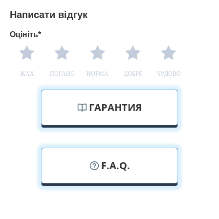
Написати відгук
Оцініть*
ЖАХ
ПОГАНО
НОРМА
ДОБРЕ
ЧУДОВО
ГАРАНТИЯ
F.A.Q.
У вас можна подивитися вуличні
двері наживо?