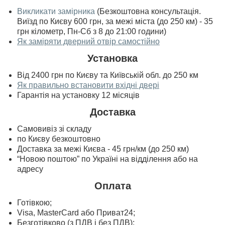
Викликати замірника
(Безкоштовна консультація.
Виїзд по Києву 600 грн, за межі міста (до 250 км) - 35
грн кілометр, Пн-Сб з 8 до 21:00 години)
Як заміряти дверний отвір самостійно
Установка
Від 2400 грн по Києву та Київській обл. до 250 км
Як правильно встановити вхідні двері
Гарантія на установку 12 місяців
Доставка
Самовивіз зі складу
по Києву безкоштовно
Доставка за межі Києва - 45 грн/км (до 250 км)
“Новою поштою” по Україні на відділення або на
адресу
Оплата
Готівкою;
Visa, MasterСard або Приват24;
Безготівково (з ПДВ і без ПДВ);