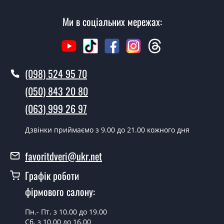
Ми в соціальних мережах:
Вартість встановлення дверей Сезар - від 1600 грн.
Як швидко можете встановити двері
Сезар?
У той самий день протягом кількох годин, за умови
(098) 524 95 70
наявності їх на складі, чи наступного дня.
(050) 843 20 80
Чи можна на сьогодні викликати
(063) 999 26 97
замірника?
Дзвінки приймаємо з 9.00 до 21.00 кожного дня
Так можна.
У вас є в наявності готові вуличні
favoritdveri@ukr.net
двері?
Графік роботи
Так, ми маємо великий асортимент готових вуличних
фірмового салону:
дверей.
Яка вартість найдешевших вуличних
Пн.- Пт. з 10.00 до 19.00
Сб. з 10.00 до 16.00
дверей?