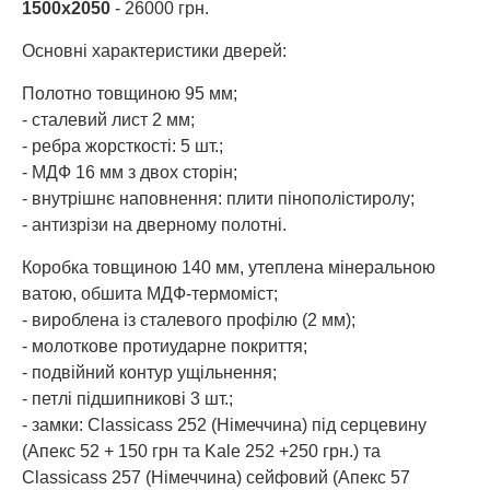
1500х2050
- 26000 грн.
Основні характеристики дверей:
Полотно товщиною 95 мм;
- сталевий лист 2 мм;
- ребра жорсткості: 5 шт.;
- МДФ 16 мм з двох сторін;
- внутрішнє наповнення: плити пінополістиролу;
- антизрізи на дверному полотні.
Коробка товщиною 140 мм, утеплена мінеральною
ватою, обшита МДФ-термоміст;
- вироблена із сталевого профілю (2 мм);
- молоткове протиударне покриття;
- подвійний контур ущільнення;
- петлі підшипникові 3 шт.;
- замки: Classicass 252 (Німеччина) під серцевину
(Апекс 52 + 150 грн та Kale 252 +250 грн.) та
Classicass 257 (Німеччина) сейфовий (Апекс 57