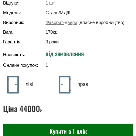
Відгуки:
1
шт.
Модель:
Сталь/МДФ
Виробник:
Фаворит-двери
(власне виробництво)
Вага:
170
кг
.
Гарантія:
3 роки
під замовлення
Наявність:
Онлайн покупок:
1
ліві
праві
Ціна
44000
₴
Купити в 1 клік