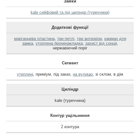
Замки
kale сейфовий та під циліндр (туреччина)
Додаткові функції
марганцева пластина
,
три петлі
,
три антизрізи
,
карман для
замка
,
утоплена броненакладка
,
захист від сонця
,
нержавіючий поріг
Сегмент
утеплені
,
преміум
,
під заказ
,
на вулицю
,
зі склом
,
в дім
Циліндр
kale (туреччина)
Контур ущільнення
2 контура