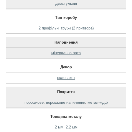
двостулкові
Тип коробу
2 профільні труби (2 притвора)
Наповнення
мінеральна вата
Декор
склопакет
Покриття
порошкове
,
порошкове напилення
,
метал-мдф
Товщина металу
2 мм
,
2.2 мм