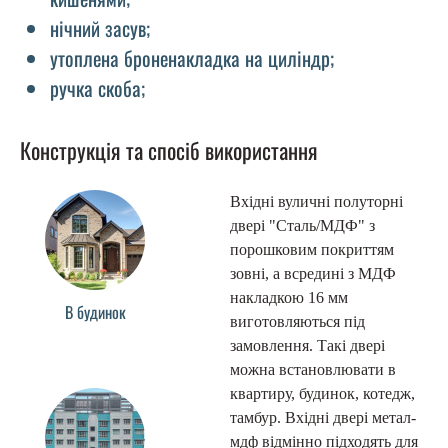
нічний засув;
утоплена броненакладка на циліндр;
ручка скоба;
Конструкція та спосіб використання
Вхідні вуличні полуторні
двері "Сталь/МДФ" з
порошковим покриттям
зовні, а всредині з МДФ
накладкою 16 мм
В будинок
виготовляються під
замовлення. Такі двері
можна встановлювати в
квартиру, будинок, котедж,
тамбур. Вхідні двері метал-
мдф відмінно підходять для