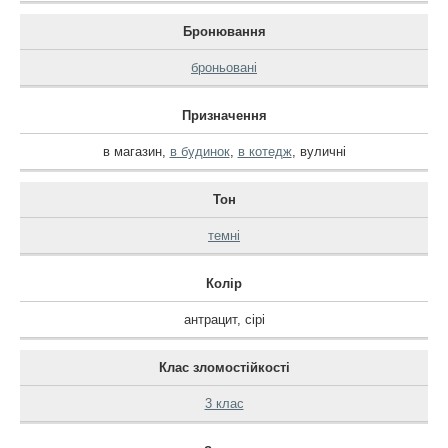
Бронювання
броньовані
Призначення
в магазин
,
в будинок
,
в котедж
,
вуличні
Тон
темні
Колір
антрацит
,
сірі
Клас зломостійкості
3 клас