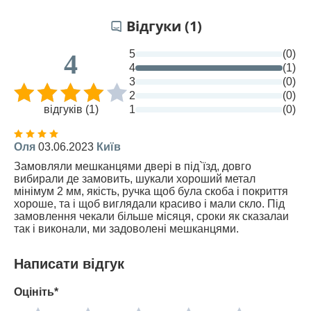
Відгуки (1)
5
(0)
4
4
(1)
3
(0)
2
(0)
відгуків (1)
1
(0)
Оля
03.06.2023
Київ
Замовляли мешканцями двері в під`їзд, довго
вибирали де замовить, шукали хороший метал
мінімум 2 мм, якість, ручка щоб була скоба і покриття
хороше, та і щоб виглядали красиво і мали скло. Під
замовлення чекали більше місяця, сроки як сказалаи
так і виконали, ми задоволені мешканцями.
Написати відгук
Оцініть*