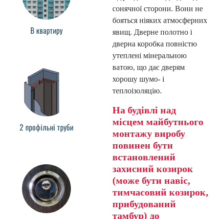
сонячної сторони. Вони не
бояться ніяких атмосферних
В квартиру
явищ. Дверне полотно і
дверна коробка повністю
утеплені мінеральною
ватою, що дає дверям
хорошу шумо- і
теплоізоляцію.
На будівлі над
місцем майбутнього
2 профільні труби
монтажу виробу
повинен бути
встановлений
захисний козирок
(може бути навіс,
тимчасовий козирок,
прибудований
тамбур) до