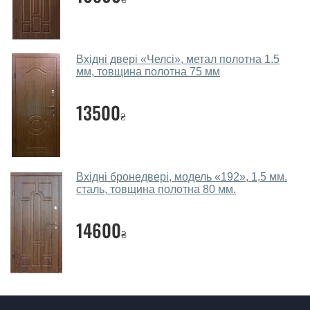
консультацію на виїзді. Кожен співробітник має із
собою каталоги кольорів та візерунків. Після виміру та
консультації Ви можете оформити заявку, не
Вхідні двері «Челсі», метал полотна 1.5
відвідуючи наш офіс.
мм, товщина полотна 75 мм
Скільки коштує викликати замірника?
13500
Виклик замірника-консультанта коштує 450 грн.
₴
Ви робите установку вхідних дверей?
Так робимо. Монтаж вхідних дверей проводиться
Вхідні бронедвері, модель «192», 1,5 мм.
згідно з чергою, у всі дні крім неділі.
сталь, товщина полотна 80 мм.
Скільки коштує установка дверей
14600
Сталь/МДФ?
₴
Вартість встановлення дверей Сталь/МДФ - від 1600
грн.
Як швидко можете встановити двері