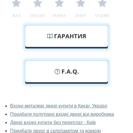
ЖАХ
ПОГАНО
НОРМА
ДОБРЕ
ЧУДОВО
ГАРАНТИЯ
F.A.Q.
У вас можна подивитися двері вхідні
наживо?
Вхідні металеві двері купити в Києві, Україні
Придбати полуторні вхідні двері від виробника
Так, можна подивитися двері вхідні у нашому
фірмовому салоні-магазині.
Двері вхідні купити без переплат - Київ
Придбати двері зі склопакетом та ковкою