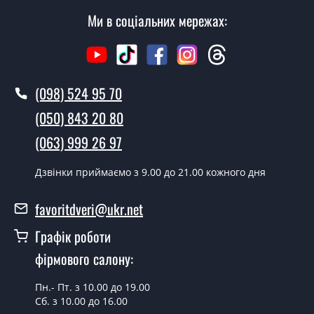
Сталь/МДФ?
Ми в соціальних мережах:
У той самий день протягом кількох годин, за умови
наявності їх на складі, чи наступного дня.
Чи можна на сьогодні викликати
замірника?
(098) 524 95 70
(050) 843 20 80
Так можна.
(063) 999 26 97
У вас є в наявності готові двері
вхідні?
Дзвінки приймаємо з 9.00 до 21.00 кожного дня
Так, ми маємо великий асортимент готових вхідних
дверей.
favoritdveri@ukr.net
Яка вартість найдешевших вхідних
Графік роботи
дверей?
фірмового салону:
Від 5200 грн.
Пн.- Пт. з 10.00 до 19.00
Потрібні двері вхідні економ класу,
Сб. з 10.00 до 16.00