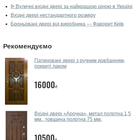
У вас великий магазин?
ᐉ Вуличні вхідні двері за найкращою ціною в Україні
Так, у нас великий вибір міжкімнатних та вхідних
Вхідні двері нестандартного розміру
дверей.
Броньовані двері від виробника — Фаворит Київ
Чи допомагаєте ви вибрати двері
вхідні?
Рекомендуємо
Так. Ми консультуємо покупців
по телефону
, через
месенджери, онлайн-чат або безпосередньо в нашому
Патиновані двері з ручним довбанням,
покриті лаком
салоні-магазині.
Які двері вхідні порадите?
16000
₴
Наші рекомендації залежать від необхідних
параметрів, бюджету та інших факторів. Підбір
вхідних дверей проводиться індивідуально для
кожного відвідувача.
Вхідні двері «Арочна», метал полотна 1,5
мм., товщина полотна 75 мм.
Заміри дверей робите?
10500
Так, робимо. Наші фахівці можуть зробити замір та
₴