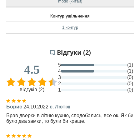
modo (китай)
Контур ущільнення
1 контур
Відгуки (2)
5
(1)
4.5
4
(1)
3
(0)
2
(0)
відгуків (2)
1
(0)
Борис
24.10.2022
с. Лютіж
Брав дверки в літню кухню, сподобались, все ок. Як би
було два замки, то були би краще.