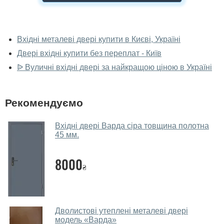
У вас можна подивитися двері вхідні
наживо?
Вхідні металеві двері купити в Києві, Україні
Двері вхідні купити без переплат - Київ
Так, можна подивитися двері вхідні у нашому
фірмовому салоні-магазині.
ᐉ Вуличні вхідні двері за найкращою ціною в Україні
У вас великий магазин?
Рекомендуємо
Так, у нас великий вибір міжкімнатних та вхідних
дверей.
Вхідні двері Варда сіра товщина полотна
45 мм.
Чи допомагаєте ви вибрати двері
вхідні?
8000
₴
Так. Ми консультуємо покупців
по телефону
, через
месенджери, онлайн-чат або безпосередньо в нашому
салоні-магазині.
Які двері вхідні порадите?
Дволистові утеплені металеві двері
модель «Варда»