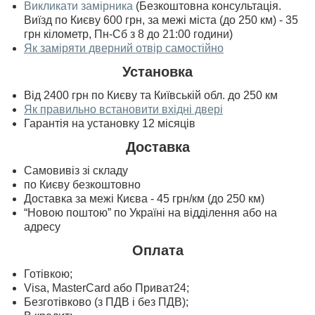
Викликати замірника
(Безкоштовна консультація.
Виїзд по Києву 600 грн, за межі міста (до 250 км) - 35
грн кілометр, Пн-Сб з 8 до 21:00 години)
Як заміряти дверний отвір самостійно
Установка
Від 2400 грн по Києву та Київській обл. до 250 км
Як правильно встановити вхідні двері
Гарантія на установку 12 місяців
Доставка
Самовивіз зі складу
по Києву безкоштовно
Доставка за межі Києва - 45 грн/км (до 250 км)
“Новою поштою” по Україні на відділення або на
адресу
Оплата
Готівкою;
Visa, MasterСard або Приват24;
Безготівково (з ПДВ і без ПДВ);