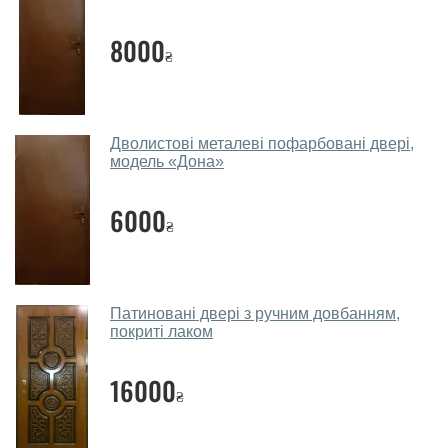
Наші рекомендації залежать від необхідних
параметрів, бюджету та інших факторів. Підбір
8000
₴
вхідних дверей проводиться індивідуально для
кожного відвідувача.
Заміри дверей робите?
Дволистові металеві пофарбовані двері,
Так, робимо. Наші фахівці можуть зробити замір та
модель «Дона»
консультацію на виїзді. Кожен співробітник має із
собою каталоги кольорів та візерунків. Після виміру та
6000
₴
консультації Ви можете оформити заявку, не
відвідуючи наш офіс.
Скільки коштує викликати замірника?
Патиновані двері з ручним довбанням,
покриті лаком
Виклик замірника-консультанта коштує 450 грн.
Ви робите установку вхідних дверей?
16000
₴
Так робимо. Монтаж вхідних дверей проводиться
згідно з чергою, у всі дні крім неділі.