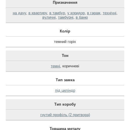
Призначення
на дачу
,
в квартиру
,
в тамбур
,
у коридор
,
в гараж
,
технічні
,
вуличні
,
тамбурні
,
в баню
Колір
темний горіх
Тон
темні
,
коричневі
Тип замка
під циліндр
Тип коробу
гнутий профіль (2 притвора)
Товщина металу