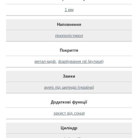
1 мм
Наповнення
пінополістирол
Покриття
метал-мдф
,
фарбування ral (вулиця)
Замки
avers під циліндр (україна)
Додаткові функції
захист від сонця
Циліндр