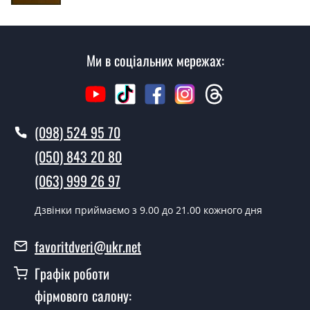
Скільки коштує установка дверей
Крона?
Ми в соціальних мережах:
Вартість встановлення дверей Крона - від 1600 грн.
Як швидко можете встановити двері
Крона?
(098) 524 95 70
У той самий день протягом кількох годин, за умови
наявності їх на складі, чи наступного дня.
(050) 843 20 80
Чи можна на сьогодні викликати
(063) 999 26 97
замірника?
Дзвінки приймаємо з 9.00 до 21.00 кожного дня
Так можна.
У вас є в наявності готові двері
favoritdveri@ukr.net
вхідні?
Графік роботи
Так, ми маємо великий асортимент готових вхідних
фірмового салону:
дверей.