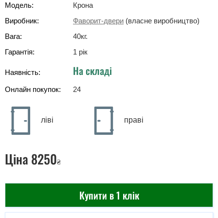
Модель:
Крона
Виробник:
Фаворит-двери
(власне виробництво)
Вага:
40
кг
.
Гарантія:
1 рік
На складі
Наявність:
Онлайн покупок:
24
ліві
праві
Ціна
8250
₴
Купити в 1 клік