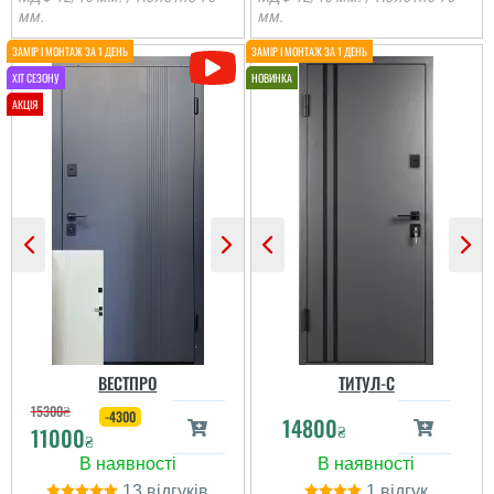
мм.
мм.
ВЕСТПРО
ТИТУЛ-С
15300
₴
-4300
14800
₴
11000
₴
13
1