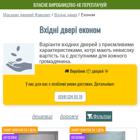
ВЛАСНЕ ВИРОБНИЦТВО-НЕ ПЕРЕПЛАЧУЙ!
Магазин дверей Фаворит
/
Вхідні двері
/
Економ
Вхідні двері економ
Варіанти вхідних дверей з приємливими
характеристиками, котрі мають невисоку
вартість та є доступними для кожного
громадянина.
🚚 Виробник 📦 дверей 🎯
У нас для вас є особливі умови доставки. Детальніше:
(098) 524 95 70
дешевші
дорожчі
Фільтри