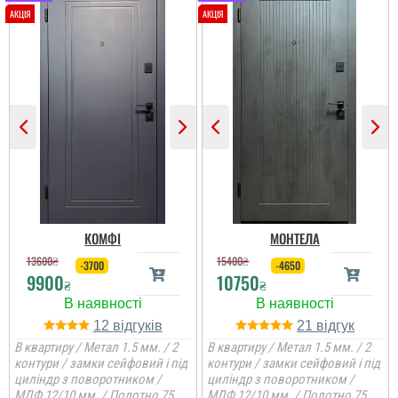
КОМФІ
МОНТЕЛА
13600
₴
15400
₴
-3700
-4650
9900
10750
₴
₴
12
21
В квартиру / Метал 1.5 мм. / 2
В квартиру / Метал 1.5 мм. / 2
контури / замки сейфовий і під
контури / замки сейфовий і під
циліндр з поворотником /
циліндр з поворотником /
МДФ 12/10 мм. / Полотно 75
МДФ 12/10 мм. / Полотно 75