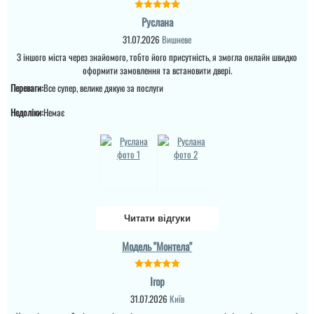
Марик
читати всі відгуки
Руслана
31.07.2026
Вишневе
З іншого міста через знайомого, тобто його присутність, я змогла онлайн швидко
Не плохой вариант для
дачи за єти деньги,
оформити замовлення та встановити двері.
чтобі біло потеплее и
Переваги:
Все супер, велике дякую за послуги
более менее надежней.
Недоліки:
Немає
Ігор
Читати відгуки
Двері так собі, але і ціна
Модель "Монтела"
реально дешева, як
тимчасові або чисто
закрить пройом і що є
Ігор
двері, то підуть. Замок
є, навіть утеплені ватой,
31.07.2026
Київ
але метал тонкий. За
такі гроші можна брать...