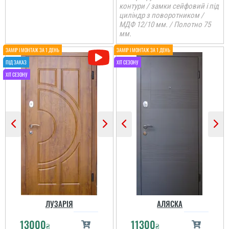
шикарне розуміння
контури / замки сейфовий і під
потреби клієнта ви
циліндр з поворотником /
орієнтовані на клієнта
МДФ 12/10 мм. / Полотно 75
дякую вам велике?...
мм.
читати всі відгуки
ЛУЗАРІЯ
АЛЯСКА
13000
11300
₴
₴
Катя