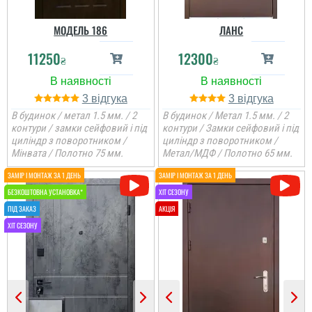
доволі швидко. ...
читати всі відгуки
МОДЕЛЬ 186
ЛАНС
читати всі відгуки
11250
12300
₴
₴
3
3
В будинок / метал 1.5 мм. / 2
В будинок / Метал 1.5 мм. / 2
контури / замки сейфовий і під
контури / Замки сейфовий і під
циліндр з поворотником /
циліндр з поворотником /
Мінвата / Полотно 75 мм.
Метал/МДФ / Полотно 65 мм.