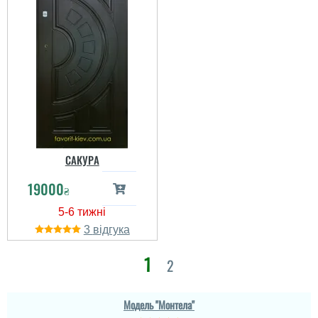
Валерій
Варіант як для хоз
приміщення підійде,
замовляв з
САКУРА
встановленням під
ключ.
19000
₴
Борис
читати всі відгуки
3
Брав дверки в літню
1
2
кухню, сподобались,
все ок. Як би було два
замки, то були би
краще.
Модель "Монтела"