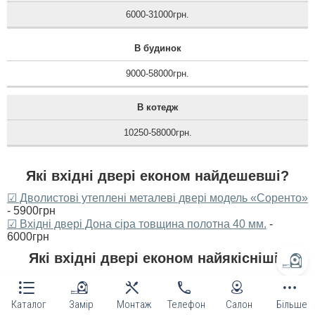
6000-31000грн.
В будинок
9000-58000грн.
В котедж
10250-58000грн.
Які вхідні двері економ найдешевші?
☑ Дволистові утеплені металеві двері модель «Соренто»
- 5900грн
☑ Вхідні двері Дона сіра товщина полотна 40 мм.
-
6000грн
Які вхідні двері економ найякісніші?
☑ Вхідні двері «Перфект», чорно-білі, коробка з чвертю
утеплена, товщина полотна 75 мм.
- 19300грн
Каталог
Замір
Монтаж
Телефон
Салон
Більше
☑ Вхідні двері «Сакура», товщина металу 1.5 мм,