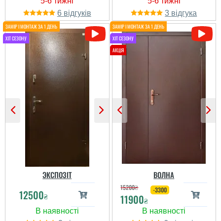
6
3
Саша
Хороший вариант для
квартиры за вменяемые
деньги, если смотреть
по рынку. Самое
главное: 1. двери имеют
два контура уплотнения
2. двери имеют металл
1,5 мм за такие деньги
просто шикарно. 3.
двери им...
ЭКСПОЗІТ
ВОЛНА
читати всі відгуки
15200
₴
-3300
12500
₴
11900
₴