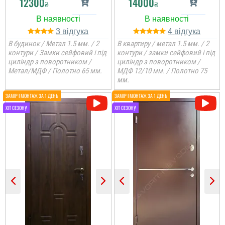
12300
14000
₴
₴
3
4
В будинок / Метал 1.5 мм. / 2
В квартиру / метал 1.5 мм. / 2
контури / Замки сейфовий і під
контури / замки сейфовий і під
циліндр з поворотником /
циліндр з поворотником /
Метал/МДФ / Полотно 65 мм.
МДФ 12/10 мм. / Полотно 75
мм.
Оксана
Дякуємо команді
'Фаворит Двері" за
професійну роботу - від
Ярік
замовлення до
встановлення все на
вищому рівні. Порадили
Двері потрібні були
дизайн дверей,
недорогі, але біль менш,
допомогли з
то в принципі двері и
фурнітурою, все чітко
задоволений я
виміряли та
встановили доволі
прорахували для
швидко, взагалі все
замовле...
замовлення пройшло