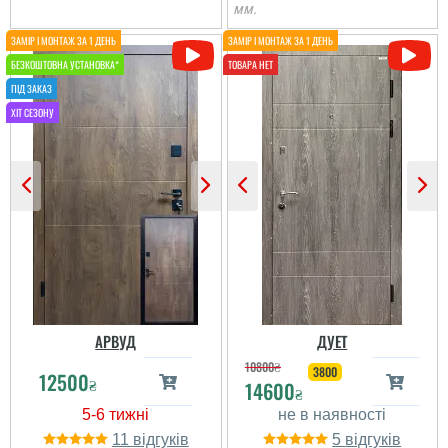
мм.
АРВУД
ДУЕТ
10800
₴
3800
12500
₴
14600
₴
11
5