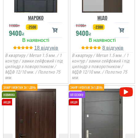
МАРОКО
МІДО
11900
₴
11700
₴
-2500
-2300
9400
9400
₴
₴
18
8
В квартиру / Метал 1.5 мм. / 1
В квартиру / Метал 1.5 мм. / 1
контур / замки сейфовий і під
контур / замки сейфовий і під
циліндр з поворотником /
циліндр з поворотником /
МДФ 12/10 мм. / Полотно 75
МДФ 12/10 мм. / Полотно 75
мм.
мм.