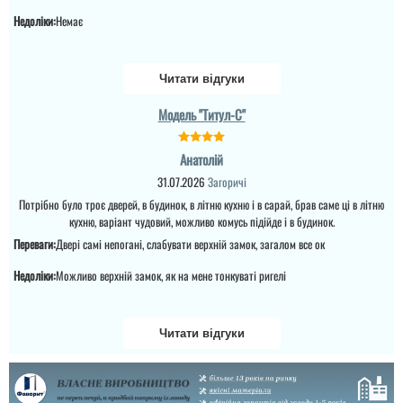
Недоліки:
Немає
Руслана
Читати відгуки
Повністю задоволений
покупкою. Двері
Модель "Титул-C"
виглядають стильно,
забезпечують гарну
звукоізоляцію. Дякую за
відмінний сервіс...
Анатолій
31.07.2026
Загоричі
Потрібно було троє дверей, в будинок, в літню кухню і в сарай, брав саме ці в літню
читати всі відгуки
кухню, варіант чудовий, можливо комусь підійде і в будинок.
Переваги:
Двері самі непогані, слабувати верхній замок, загалом все ок
Недоліки:
Можливо верхній замок, як на мене тонкуваті ригелі
Читати відгуки