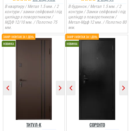
В квартиру / Метал 1.5 мм. / 2
В будинок / Метал 1.5 мм. / 2
контури / замки сейфовий і під
контури / Замки сейфовий і під
циліндр з поворотником /
циліндр з поворотником /
МДФ 12/10 мм. / Полотно 75
Метал-Мдф 12 мм. / Полотно 80
мм.
мм.
ТИТУЛ-К
СОРЕНТО