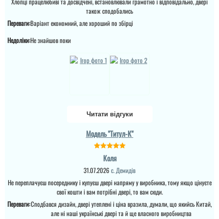
Хлопці працелюбиві та досвідчені, встановлювали грамотно і відповідально, двері
також сподобались
Переваги:
Варіант економний, але хороший по збірці
читати всі відгуки
Евгения
Даша
Недоліки:
Не знайшов поки
Искала хороший
Все чудово і
бюджетный вариант с
сподобалось і навіть те
белой отделкой внутри.
що декілька разів
Квартира для сьема и
звонила логістка та
плюс пеерсылка
переносила установку,
перевозчиком, данный
установщики теж не
тип дверей оказался по
завжди встигали, але
цене лучше, чем у
встановили і все ок, такі
остальных и поэтому
самі по виду зсередини
заказала сдесь....
замовила міжкі...
Читати відгуки
читати всі відгуки
читати всі відгуки
Модель "Титул-К"
Коля
31.07.2026
с. Демидів
Не переплачуєш посереднику і купуєш двері напряму у виробника, тому якщо цінуєте
свої кошти і вам потрібні двері, то вам сюди.
Переваги:
Сподбався дизайн, двері утеплені і ціна вразила, думали, що якийсь Китай,
але ні наші українські двері та й ще власного виробництва