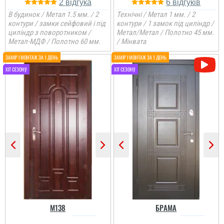
2
6
В будинок / Метал 1.5 мм. / 2
Технічні / Метал 1 мм. / 2
контури / замки сейфовий і під
контури / 1 замок під циліндр /
циліндр з поворотником /
Метал/Метал / Полотно 45 мм.
Метал-МДФ / Полотно 60 мм.
/ Мінвата
Артем
Вікторія
Двері мають три
недоліки: - замки. Це
БУКВАЛЬНО найбільш
Доповнення до
дешманський китай на
попереднього відгуку.
ринку, захист рівня
Про сміття знаємо,
шафки в басейні. Це
дякую що нагадали.
допустимо для
Картон ніхто не забрав!
бюджетних дверей, але
Світло є і це чудово!
варто попереджати
Двері хороші. Дякую! ...
клієнтів, що замки
потрібн...
читати всі відгуки
читати всі відгуки
Андрій
M138
БРАМА
Все добре, встановили і