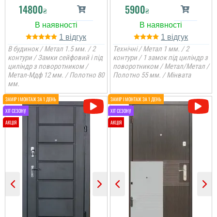
14800
5900
₴
₴
1
1
В будинок / Метал 1.5 мм. / 2
Технічні / Метал 1 мм. / 2
контури / Замки сейфовий і під
контури / 1 замок під циліндр з
циліндр з поворотником /
поворотником / Метал/Метал /
Метал-Мдф 12 мм. / Полотно 80
Полотно 55 мм. / Мінвата
мм.