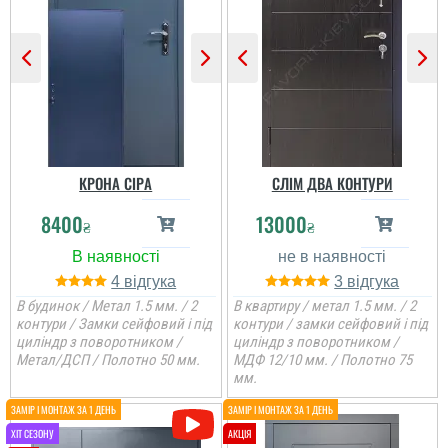
Наталія
Устанавливали дверь в
подъезде после пожара.
Все отлично! от замеров
до установки, 2 дня. Все
понравилось. Качество
дверей отличное. Свою
функцию выполняют....
КРОНА СІРА
СЛІМ ДВА КОНТУРИ
читати всі відгуки
8400
13000
₴
₴
4
3
В будинок / Метал 1.5 мм. / 2
В квартиру / метал 1.5 мм. / 2
контури / Замки сейфовий і під
контури / замки сейфовий і під
циліндр з поворотником /
циліндр з поворотником /
Метал/ДСП / Полотно 50 мм.
МДФ 12/10 мм. / Полотно 75
мм.
Сергій
Непоганий варінт, дуже