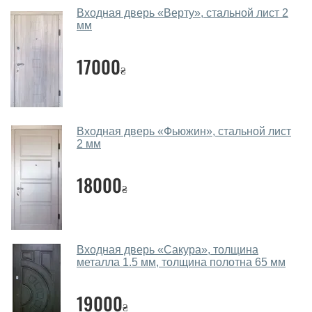
Какие двери входные посоветуете?
Входная дверь «Верту», ​​стальной лист 2
мм
Наши рекомендации зависят от необходимых
параметров, Вашего бюджета и других факторов.
17000
₴
Подбор входных дверей ведется индивидуально для
каждого посетителя.
Замеры дверей делаете?
Входная дверь «Фьюжин», стальной лист
Да, делаем. Наши специалисты могут произвести
2 мм
замер и консультацию на выезде. Каждый сотрудник
имеет с собой каталоги цветов и узоров. После
18000
₴
замера и консультации Вы можете оформить заявку
не посещая наш офис.
Сколько стоит вызвать замерщика?
Входная дверь «Сакура», толщина
металла 1.5 мм, толщина полотна 65 мм
Вызов замерщика-консультанта стоит 450 грн.
Вы производите установку входных
19000
дверей?
₴