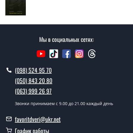
Да производим. Монтаж входных дверей
производится согласно очереди, во все дни кроме
воскресенья.
Сколько стоит установка дверей
Мы в социальных сетях:
Лагуна?
Стоимость установки дверей Лагуна - от 1600 грн.
Как быстро можете установить двери
(098) 524 95 70
Лагуна?
(050) 843 20 80
В тот же день в течении нескольких часов, при
(063) 999 26 97
условии наличия их на складе, либо на следующий
день.
Звонки принимаем c 9.00 до 21.00 каждый день
Можно на сегодня вызвать
замерщика?
favoritdveri@ukr.net
Да можно.
График работы