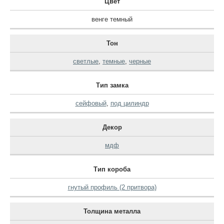
Цвет
венге темный
Тон
светлые
,
темные
,
черные
Тип замка
сейфовый
,
под цилиндр
Декор
мдф
Тип короба
гнутый профиль (2 притвора)
Толщина металла