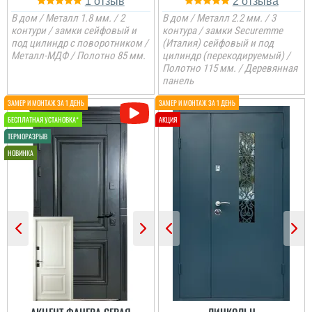
1
2
В дом / Металл 1.8 мм. / 2
В дом / Металл 2.2 мм. / 3
контури / замки сейфовый и
контура / замки Securemme
под цилиндр с поворотником /
(Италия) сейфовый и под
Металл-МДФ / Полотно 85 мм.
цилиндр (перекодируемый) /
Полотно 115 мм. / Деревянная
панель