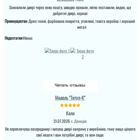
Замовляли двері через нову пошту, швидко пришли, легко поставили, видно, що
добротні двері, хороші
Преимущества:
Дуже тяжкі, фарбоване покриття, утеплені, товста коробка і хороший
метал
Недостатки:
Немає
Рита
Оригинальная дверь. Я
сразу его представила,
Читать отзывы
когда увидела как она
будет красиво
Людмила
Модель "Титул-К"
смотреться. Точно не
ошиблась. ...
Шукала двері у
тамбур,вирвало
Коля
вибуховою
хвилею,найшла в
31.07.2026
с. Демидів
інтернеті,подзвонила,домовил
з майстрами на зручний
Не переплачуєш посереднику і купуєш двері напряму у виробника, тому якщо цінуєте
день для мене. Сусіди
свої кошти і вам потрібні двері, то вам сюди.
всі не проти.