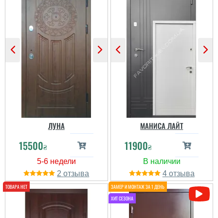
слідуючий день, двері
пізно ввечері в 22
брав в будинок і заміна
години, на слідуючий
була після орків. Дуже
день в 12 годин вже
дякую за оперативність.
були установщики в
...
мене на адресі. Просто
все супер ...
ЛУНА
МАНИСА ЛАЙТ
15500
11900
₴
₴
2
4
Марія