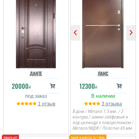
Шукали двері для дачі,
не дорогі і з більш менш
надійним покриттям,
зупинились на цих
дверях, легкі правда,
але повинні сказали
витримувати погодні
умови...
ДАНТЕ
ЛАНС
20000
12300
₴
₴
1
3
В дом / Металл 1.5 мм. / 2
контура / замки сейфовый и
под цилиндр з поворотником /
Металл/МДФ / Полотно 65 мм.