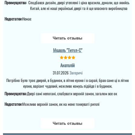
Встановили дуже
Преимущества:
Сподбався дизайн, двері утеплені і ціна вразила, думали, що якийсь
швидко, якісно. Майстри
Китай, але ні наші українські двері та й ще власного виробництва
супер. Єдине ...
Недостатки:
Немає
читати всі відгуки
Читать отзывы
Модель "Титул-C"
Анатолій
31.07.2026
Загоричі
Потрібно було троє дверей, в будинок, в літню кухню і в сарай, брав саме ці в літню
кухню, варіант чудовий, можливо комусь підійде і в будинок.
Преимущества:
Двері самі непогані, слабувати верхній замок, загалом все ок
Недостатки:
Можливо верхній замок, як на мене тонкуваті ригелі
Сергій
Читать отзывы
Непоганий варінт, дуже