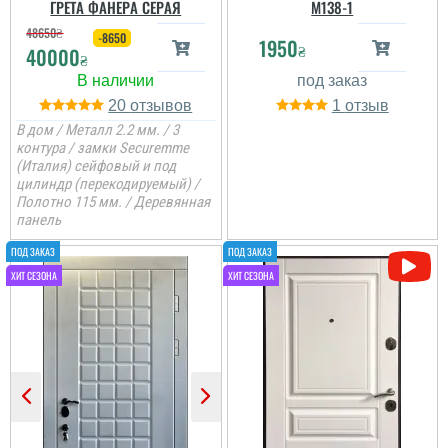
ГРЕТА ФАНЕРА СЕРАЯ
M138-1
для вуличного
використання, ціна і
48650
₴
-8650
1950
якість присутня.
₴
40000
₴
Руслана
читати всі відгуки
20
1
Повністю задоволений
В дом / Металл 2.2 мм. / 3
покупкою. Двері
контура / замки Securemme
виглядають стильно,
забезпечують гарну
(Италия) сейфовый и под
звукоізоляцію. Дякую за
цилиндр (перекодируемый) /
відмінний сервіс...
Полотно 115 мм. / Деревянная
панель
читати всі відгуки
Юлия