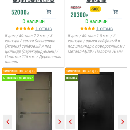
АКЦЕНТ ФАНЕРА СЕРАЯ
ЛИНКОЛЬН
25300
₴
-5000
52000
₴
20300
₴
1
1
В дом / Металл 2.2 мм. / 3
В дом / Металл 1.8 мм. / 2
контура / замки Securemme
контури / замки сейфовый и
(Италия) сейфовый и под
под цилиндр с поворотником /
цилиндр (перекодируемый) /
Металл-МДФ / Полотно 70 мм.
Полотно 115 мм. / Деревянная
Коля
панель
Не переплачуєш
посереднику і купуєш
двері напряму у
виробника, тому якщо
цінуєте свої кошти і вам
потрібні двері, то вам
сюди. ...