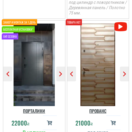
под цилиндр с поворотником /
добротні двері, хороші
Деревянная панель / Полотно
75 мм.
читати всі відгуки
Яна
Замовляла через нову
Вадим
почту, двері
сподобались, модель
хороша, покриття
незвичайне таке,
переливається. Двері
А можно слово
прийшли на слідуючий
"цилиндр" писать как
день....
положено? Пожалуйста
исправьте ошибку. Глаза
режет.
читати всі відгуки
ПОРТАЛИНИ
ПРОВАНС
22000
21000
₴
₴
Женя