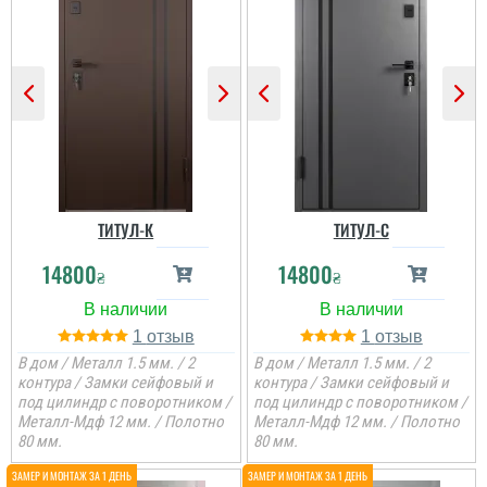
ТИТУЛ-К
ТИТУЛ-C
14800
14800
₴
₴
1
1
В дом / Металл 1.5 мм. / 2
В дом / Металл 1.5 мм. / 2
контура / Замки сейфовый и
контура / Замки сейфовый и
под цилиндр с поворотником /
под цилиндр с поворотником /
Металл-Мдф 12 мм. / Полотно
Металл-Мдф 12 мм. / Полотно
80 мм.
80 мм.