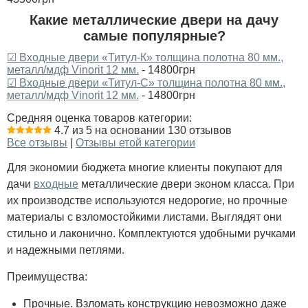
Какие металлические двери на дачу
самые популярные?
☑ Входные двери «Титул-К» толщина полотна 80 мм.,
металл/мдф Vinorit 12 мм.
- 14800грн
☑ Входные двери «Титул-C» толщина полотна 80 мм.,
металл/мдф Vinorit 12 мм.
- 14800грн
Средняя оценка товаров категории:
4.7 из 5 на основании 130 отзывов
Все отзывы
|
Отзывы етой категории
Для экономии бюджета многие клиенты покупают для
дачи
входные
металлические двери эконом класса. При
их производстве используются недорогие, но прочные
материалы с взломостойкими листами. Выглядят они
стильно и лаконично. Комплектуются удобными ручками
и надежными петлями.
Преимущества:
Прочные. Взломать конструкцию невозможно даже