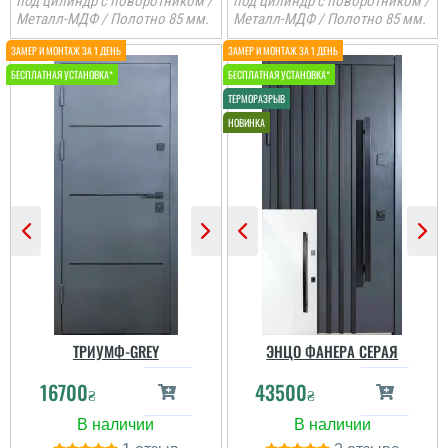
под цилиндр с поворотником /
под цилиндр с поворотником /
Металл-МДФ / Полотно 85 мм.
Металл-МДФ / Полотно 85 мм.
ТРИУМФ-GREY
ЭНЦО ФАНЕРА СЕРАЯ
16700
43500
₴
₴