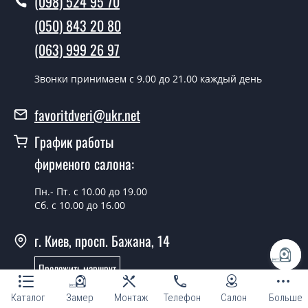
(098) 524 95 70
(050) 843 20 80
(063) 999 26 97
Звонки принимаем c 9.00 до 21.00 каждый день
favoritdveri@ukr.net
График работы
фирменого салона:
Пн.- Пт. с 10.00 до 19.00
Сб. с 10.00 до 16.00
г. Киев, просп. Бажана, 14
Проложить маршрут
Онлайн консультант
Каталог
Замер
Монтаж
Телефон
Салон
Больше