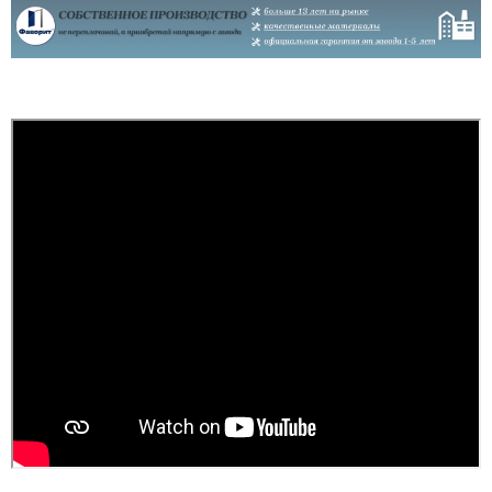
сподобався в своїй ціні і
є в наявності, та хороша
ціна, мені потрібно були
закрить два проєми і
мене все влаштувало....
читати всі відгуки