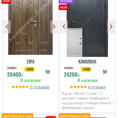
читати всі відгуки
ТЭРА
КЛИВЛЕНД
26300
₴
29600
₴
-5900
-5400
20400
24200
₴
₴
5
4
В дом / Метал 2.2 мм. / 2
контура / замки сейфовый и
под цилиндр с поворотником /
Деревянная панель
Леонід