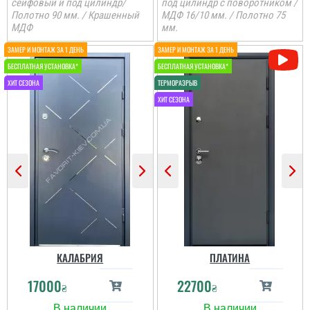
сейфовый и под цилиндр/
под цилиндр с поворотником /
Полотно 90 мм. / Крашенный
МДФ 16/10 мм. / Полотно 75
МДФ
мм.
КАЛАБРИЯ
ПЛАТИНА
Маша
17000
22700
₴
₴
Двері не прийшлось