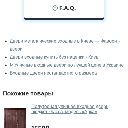
F.A.Q.
У вас можно посмотреть двери
входные вживую?
Двери металлические входные в Киеве — Фаворит-
двери
Да, можно посмотреть двери входные в нашем
фирменном салоне-магазине.
Двери входные купить без наценки - Киев
ᐉ Уличные входные двери по лучшей цене в Украине
У вас большой магазин?
Входные двери нестандартного размера
Да, у нас большой выбор межкомнатных и входных
дверей.
Похожие товары
Помогаете ли вы выбрать двери
входные?
Полуторная уличная входная дверь
бюджет класса, модель «Арка»
Да. Мы консультируем покупателей
по телефону
,
через мессенджеры, онлайн чат или непосредственно
в нашем салоне-магазине.