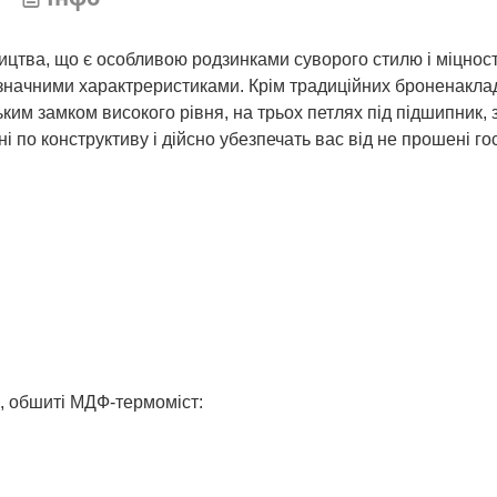
цтва, що є особливою родзинками суворого стилю і міцност
значними характреристиками. Крім традиційних броненакла
ським замком високого рівня, на трьох петлях під підшипник, 
 по конструктиву і дійсно убезпечать вас від не прошені го
, обшиті МДФ-термоміст: