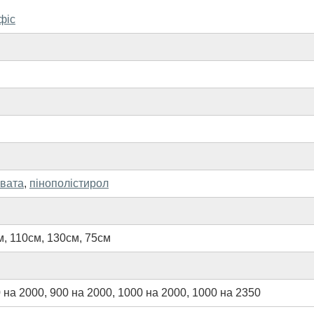
офіс
 вата
,
пінополістирол
м
,
110см
,
130см
,
75см
 на 2000
,
900 на 2000
,
1000 на 2000
,
1000 на 2350