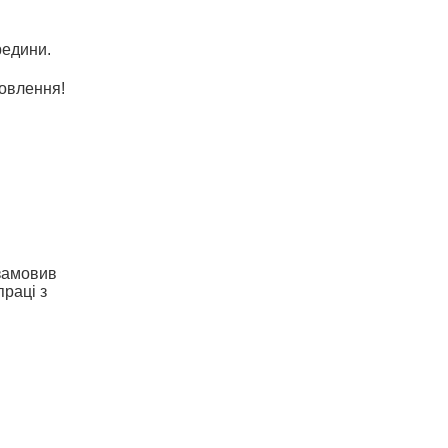
редини.
мовлення!
 замовив
праці з