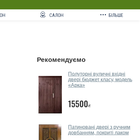
ОН
САЛОН
БІЛЬШЕ
Рекомендуємо
Полуторні вуличні вхідні
двері бюджет класу, модель
«Арка»
15500
₴
Патиновані двері з ручним
довбанням, покриті лаком