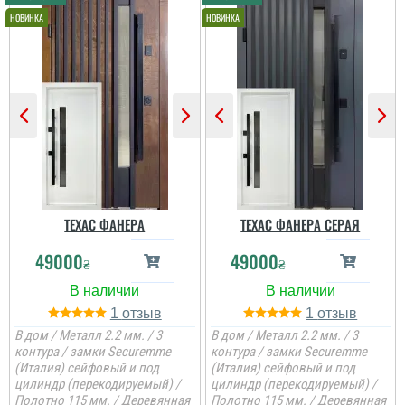
читати всі відгуки
Ніка
Хто ще не наважився
придбати цю модель, то
раджу, тому що вона
виглядає просто
неймовірно.
ТЕХАС ФАНЕРА
ТЕХАС ФАНЕРА СЕРАЯ
49000
49000
₴
₴
читати всі відгуки
1
1
В дом / Металл 2.2 мм. / 3
В дом / Металл 2.2 мм. / 3
контура / замки Securemme
контура / замки Securemme
(Италия) сейфовый и под
(Италия) сейфовый и под
цилиндр (перекодируемый) /
цилиндр (перекодируемый) /
Полотно 115 мм. / Деревянная
Полотно 115 мм. / Деревянная