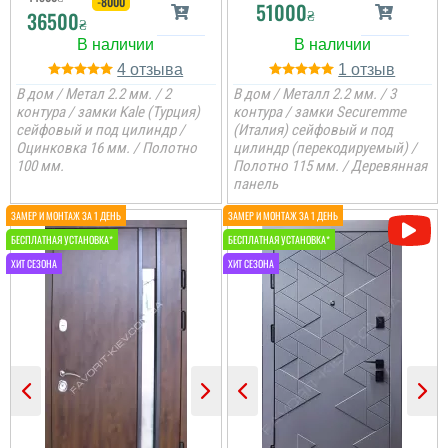
-8000
51000
₴
36500
₴
4
1
В дом / Метал 2.2 мм. / 2
В дом / Металл 2.2 мм. / 3
контура / замки Kale (Турция)
контура / замки Securemme
сейфовый и под цилиндр /
(Италия) сейфовый и под
Оцинковка 16 мм. / Полотно
цилиндр (перекодируемый) /
100 мм.
Полотно 115 мм. / Деревянная
панель
Денис
Руслана