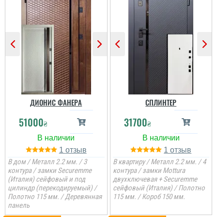
ДИОНИС ФАНЕРА
СПЛИНТЕР
51000
31700
₴
₴
1
1
В дом / Металл 2.2 мм. / 3
В квартиру / Металл 2.2 мм. / 4
контура / замки Securemme
контура / замки Mottura
(Италия) сейфовый и под
двухключевая + Securemme
цилиндр (перекодируемый) /
сейфовый (Италия) / Полотно
Полотно 115 мм. / Деревянная
115 мм. / Короб 150 мм.
панель