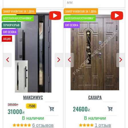
мм.
Виконали все швидко та
надали всі послуги в
повному обємі, усі
молодці.
читати всі відгуки
МАКСИМУС
САХАРА
38500
₴
-7500
24600
₴
31000
₴
6
1