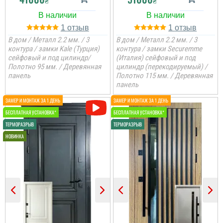
₴
₴
1
1
В дом / Металл 2.2 мм. / 3
В дом / Металл 2.2 мм. / 3
контура / замки Kale (Турция)
контура / замки Securemme
сейфовый и под цилиндр/
(Италия) сейфовый и под
Полотно 95 мм. / Деревянная
цилиндр (перекодируемый) /
панель
Полотно 115 мм. / Деревянная
панель