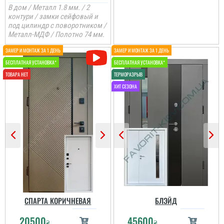
В дом / Металл 1.8 мм. / 2
контури / замки сейфовый и
под цилиндр с поворотником /
Металл-МДФ / Полотно 74 мм.
Руслан
Від самого початку
замовлення і до
встановлення все
пройшло чудово і
своєчасно, все
встановили в строки і
так як мені хотілось. Від
душі можу сказати
велике дякую....
читати всі відгуки
СПАРТА КОРИЧНЕВАЯ
БЛЭЙД
20500
45600
₴
₴