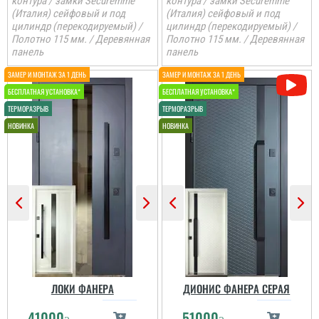
контура / замки Securemme
контура / замки Securemme
(Италия) сейфовый и под
(Италия) сейфовый и под
цилиндр (перекодируемый) /
цилиндр (перекодируемый) /
Полотно 115 мм. / Деревянная
Полотно 115 мм. / Деревянная
панель
панель
ЛОКИ ФАНЕРА
ДИОНИС ФАНЕРА СЕРАЯ
41000
51000