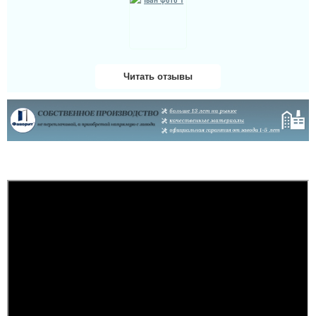
Читать отзывы
Олег
Встановили на
слідуючий день, двері
сподобались, підхід до
роботи менеджера
чудовий та виконання
майстрів.
читати всі відгуки