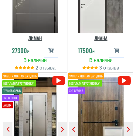
утеплённые с отличным
Євген на позитиві і
надёжным улпрытием,
якісно працюють, доволі
хороший метал и замки
хороші молоді хлопці. ...
и есть терморазрыв....
ЛИМАН
ЛИАНА
27300
17500
₴
₴
2
3
Людмила
Паша
Олена
Дуже гарне враження
залишилося від