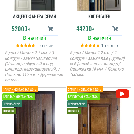
АКЦЕНТ ФАНЕРА СЕРАЯ
КОПЕНГАГЕН
52000
44200
₴
₴
1
1
В дом / Металл 2.2 мм. / 3
В дом / Метал 2.2 мм. / 2
контура / замки Securemme
контура / замки Kale (Турция)
(Италия) сейфовый и под
сейфовый и под цилиндр /
цилиндр (перекодируемый) /
Оцинковка 16 мм. / Полотно
Полотно 115 мм. / Деревянная
100 мм.
панель