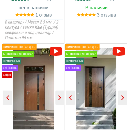
1
3
Ігор
В квартиру / Метал 2.5 мм. / 2
контура / замки Kale (Турция)
сейфовый и под цилиндр /
Полотно 95 мм.
Шукав собі в квартиру
двері і ці двері
сподобались класно
комплектацією та і
дизайн не поганий.
Гена
Руслан
Шукали двері в тамбур з
сусідами, багато
Двері дуже сподобались
варіантів дивились і
своїм зовнішнім
зупинились на дверях
виглядом та покриттям,
фаворит, за всю роботу
тяжкі та надійні.
хочем сказати дякую,
Встановили через пару
встановили все як
днів
хотіли, хоча було не
просто...
читати всі відгуки