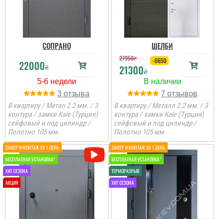
СОПРАНО
ШЕЛБИ
27950
₴
-6650
22000
₴
21300
₴
3
7
В квартиру / Метал 2.2 мм. / 3
В квартиру / Металл 2.2 мм. / 3
контура / замки Kale (Турция)
контура / замки Kale (Турция)
сейфовый и под цилиндр /
сейфовый и под цилиндр /
Полотно 105 мм.
Полотно 105 мм.
Микола
Володимир
Чудовий дизайн, скло та
ковка, хотілось щоб
Стильні та надійні двері
поиряпляло більше
з хорошим металом та
світла, бо вікон в
Турецькою фурнітурою.
коридорі нема. Поки я
Жінка та я задоволені.
задоволений. Єдине