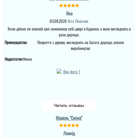
довго вагався, але
всетаки купив....
Яна
03.08.2026
Віта Поштова
Коли дійсно по класній ціні замовляєш собі двері в будинок, а вони виглядають в
рази дороще.
Преимущества:
Покриття з дерева, виглядають на багато дороще, власне
виробництво
Недостатки:
Немає
Руслан
Хотілось швидко
вирішити це питання і це
вдалось виконати,
Читать отзывы
зробили все макмалтпо
акуратно та оперативно
враховуючи те, що вікон
Модель "Сигма"
ще й нас немає. ...
Леонід
читати всі відгуки