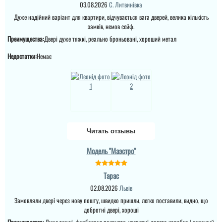
03.08.2026
С. Литвинівка
Дуже надійний варіант для квартири, відчувається вага дверей, велика кількість
замків, немов сейф.
Преимущества:
Двері дуже тяжкі, реально броньовані, хороший метал
Недостатки:
Немає
Віктор
Читать отзывы
Покриття реально якісне
та надійне, фарбований
алюміній, дволі добротні
Модель "Маэстро"
двері. але всього два
контури ущільнення.....
Тарас
02.08.2026
Львів
читати всі відгуки
Замовляли двері через нову пошту, швидко пришли, легко поставили, видно, що
добротні двері, хороші