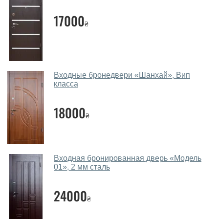
Помогаете ли вы выбрать двери
входные?
17000
₴
Да. Мы консультируем покупателей
по телефону
,
через мессенджеры, онлайн чат или непосредственно
в нашем салоне-магазине.
Какие двери входные посоветуете?
Входные бронедвери «Шанхай», Вип
класса
Наши рекомендации зависят от необходимых
параметров, Вашего бюджета и других факторов.
18000
₴
Подбор входных дверей ведется индивидуально для
каждого посетителя.
Замеры дверей делаете?
Входная бронированная дверь «Модель
Да, делаем. Наши специалисты могут произвести
01», 2 мм сталь
замер и консультацию на выезде. Каждый сотрудник
имеет с собой каталоги цветов и узоров. После
24000
₴
замера и консультации Вы можете оформить заявку
не посещая наш офис.