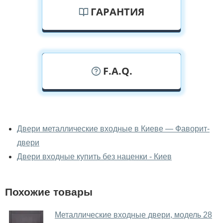
ГАРАНТИЯ
F.A.Q.
У вас можно посмотреть двери
входные вживую?
Двери металлические входные в Киеве — Фаворит-
двери
Да, можно посмотреть двери входные в нашем
фирменном салоне-магазине.
Двери входные купить без наценки - Киев
У вас большой магазин?
Похожие товары
Да, у нас большой выбор межкомнатных и входных
дверей.
Металлические входные двери, модель 28