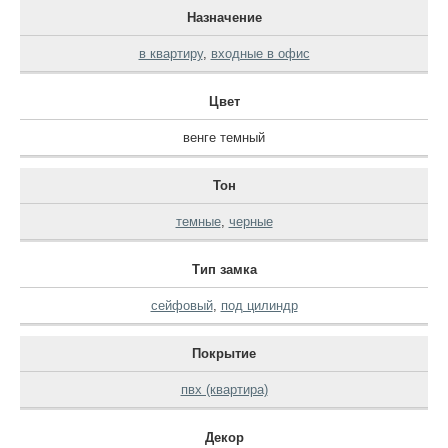
Назначение
в квартиру
,
входные в офис
Цвет
венге темный
Тон
темные
,
черные
Тип замка
сейфовый
,
под цилиндр
Покрытие
пвх (квартира)
Декор