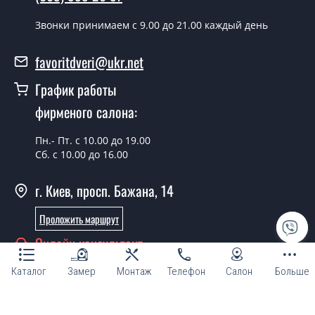
день.
Звонки принимаем c 9.00 до 21.00 каждый день
Можно на сегодня вызвать
замерщика?
favoritdveri@ukr.net
Да можно.
График работы
У вас есть в наличии готовые двери
фирменого салона:
входные?
Пн.- Пт. с 10.00 до 19.00
Да, мы имеем большой ассортимент готовых входных
Сб. с 10.00 до 16.00
дверей.
г. Киев, просп. Бажана, 14
Какая стоимость самых дешевых
входных дверей?
Проложить маршрут
От 5200 грн.
Онлайн консультант
Нужны двери входные эконом
Каталог
Замер
Монтаж
Телефон
Салон
Больше
класса, что посоветуете?
Каждый наш совет индивидуальный, в том числе и по