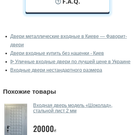
F.A.Q.
У вас можно посмотреть двери
входные вживую?
Двери металлические входные в Киеве — Фаворит-
двери
Да, можно посмотреть двери входные в нашем
фирменном салоне-магазине.
Двери входные купить без наценки - Киев
ᐉ Уличные входные двери по лучшей цене в Украине
У вас большой магазин?
Входные двери нестандартного размера
Да, у нас большой выбор межкомнатных и входных
дверей.
Похожие товары
Помогаете ли вы выбрать двери
входные?
Входная дверь модель «Шоколад»,
стальной лист 2 мм
Да. Мы консультируем покупателей
по телефону
,
через мессенджеры, онлайн чат или непосредственно
20000
в нашем салоне-магазине.
₴