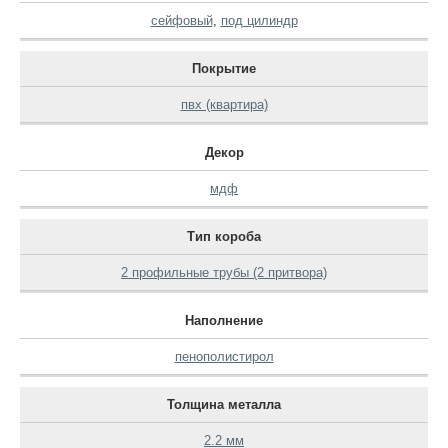
сейфовый
,
под цилиндр
Покрытие
пвх (квартира)
Декор
мдф
Тип короба
2 профильные трубы (2 притвора)
Наполнение
пенополистирол
Толщина металла
2.2 мм