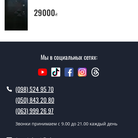
Да производим. Монтаж входных дверей
29000
₴
производится согласно очереди, во все дни кроме
воскресенья.
Сколько стоит установка дверей
Рима?
Стоимость установки дверей Рима - от 1600 грн.
Мы в социальных сетях:
Как быстро можете установить двери
Рима?
В тот же день в течении нескольких часов, при
(098) 524 95 70
условии наличия их на складе, либо на следующий
(050) 843 20 80
день.
(063) 999 26 97
Можно на сегодня вызвать
замерщика?
Звонки принимаем c 9.00 до 21.00 каждый день
Да можно.