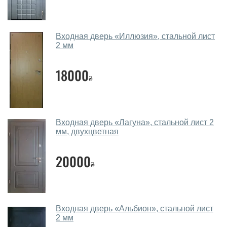
Какие двери входные посоветуете?
Наши рекомендации зависят от необходимых
Входная дверь «Иллюзия», стальной лист
параметров, Вашего бюджета и других факторов.
2 мм
Подбор входных дверей ведется индивидуально для
каждого посетителя.
18000
₴
Замеры дверей делаете?
Да, делаем. Наши специалисты могут произвести
замер и консультацию на выезде. Каждый сотрудник
Входная дверь «Лагуна», стальной лист 2
имеет с собой каталоги цветов и узоров. После
мм, двухцветная
замера и консультации Вы можете оформить заявку
не посещая наш офис.
20000
₴
Сколько стоит вызвать замерщика?
Вызов замерщика-консультанта стоит 450 грн.
Вы производите установку входных
Входная дверь «Альбион», стальной лист
2 мм
дверей?