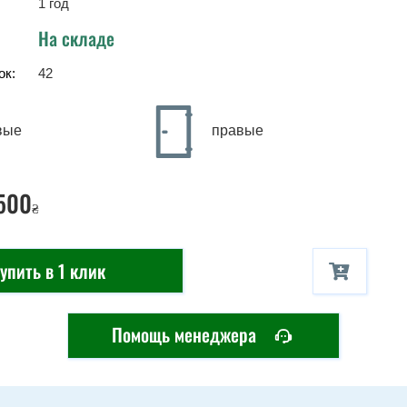
1 год
На складе
ок:
42
вые
правые
500
₴
упить в 1 клик
Помощь менеджера